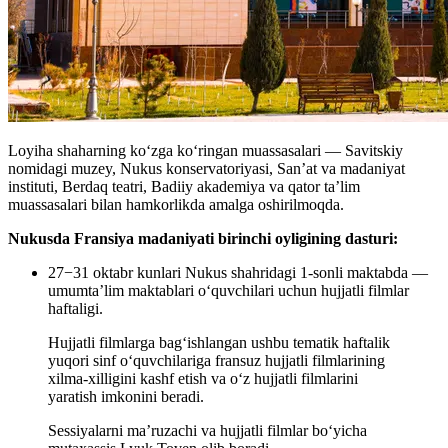
Loyiha shaharning koʻzga koʻringan muassasalari — Savitskiy
nomidagi muzey, Nukus konservatoriyasi, San’at va madaniyat
instituti, Berdaq teatri, Badiiy akademiya va qator ta’lim
muassasalari bilan hamkorlikda amalga oshirilmoqda.
Nukusda Fransiya madaniyati birinchi oyligining dasturi:
27−31 oktabr kunlari Nukus shahridagi 1-sonli maktabda —
umumta’lim maktablari o‘quvchilari uchun hujjatli filmlar
haftaligi.
Hujjatli filmlarga bag‘ishlangan ushbu tematik haftalik
yuqori sinf o‘quvchilariga fransuz hujjatli filmlarining
xilma-xilligini kashf etish va o‘z hujjatli filmlarini
yaratish imkonini beradi.
Sessiyalarni ma’ruzachi va hujjatli filmlar bo‘yicha