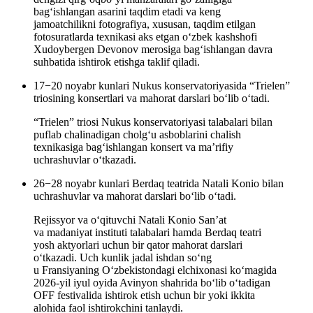
bag‘ishlangan asarini taqdim etadi va keng
jamoatchilikni fotografiya, xususan, taqdim etilgan
fotosuratlarda texnikasi aks etgan o‘zbek kashshofi
Xudoybergen Devonov merosiga bag‘ishlangan davra
suhbatida ishtirok etishga taklif qiladi.
17−20 noyabr kunlari Nukus konservatoriyasida “Trielen”
triosining konsertlari va mahorat darslari bo‘lib o‘tadi.
“Trielen” triosi Nukus konservatoriyasi talabalari bilan
puflab chalinadigan cholg‘u asboblarini chalish
texnikasiga bag‘ishlangan konsert va ma’rifiy
uchrashuvlar o‘tkazadi.
26−28 noyabr kunlari Berdaq teatrida Natali Konio bilan
uchrashuvlar va mahorat darslari bo‘lib o‘tadi.
Rejissyor va o‘qituvchi Natali Konio San’at
va madaniyat instituti talabalari hamda Berdaq teatri
yosh aktyorlari uchun bir qator mahorat darslari
o‘tkazadi. Uch kunlik jadal ishdan so‘ng
u Fransiyaning O‘zbekistondagi elchixonasi ko‘magida
2026-yil iyul oyida Avinyon shahrida bo‘lib o‘tadigan
OFF festivalida ishtirok etish uchun bir yoki ikkita
alohida faol ishtirokchini tanlaydi.