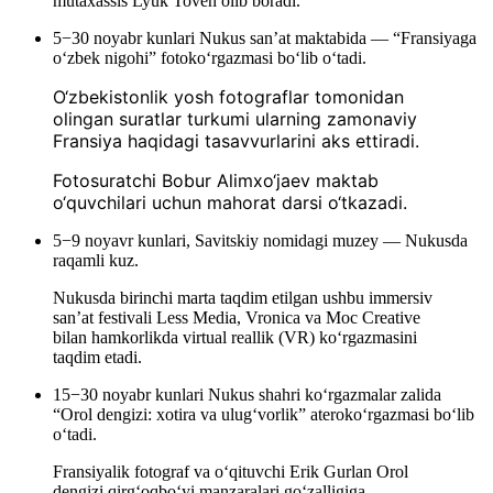
mutaxassis Lyuk Toven olib boradi.
5−30 noyabr kunlari Nukus sanʼat maktabida — “Fransiyaga
oʻzbek nigohi” fotokoʻrgazmasi boʻlib oʻtadi.
O‘zbekistonlik yosh fotograflar tomonidan
olingan suratlar turkumi ularning zamonaviy
Fransiya haqidagi tasavvurlarini aks ettiradi.
Fotosuratchi Bobur Alimxo‘jaev maktab
o‘quvchilari uchun mahorat darsi o‘tkazadi.
5−9 noyavr kunlari, Savitskiy nomidagi muzey — Nukusda
raqamli kuz.
Nukusda birinchi marta taqdim etilgan ushbu immersiv
san’at festivali Less Media, Vronica va Moc Creative
bilan hamkorlikda virtual reallik (VR) koʻrgazmasini
taqdim etadi.
15−30 noyabr kunlari Nukus shahri ko‘rgazmalar zalida
“Orol dengizi: xotira va ulug‘vorlik” ateroko‘rgazmasi bo‘lib
o‘tadi.
Fransiyalik fotograf va o‘qituvchi Erik Gurlan Orol
dengizi qirg‘oqbo‘yi manzaralari go‘zalligiga