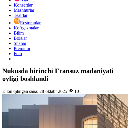
Konsertlar
Mashhurlar
Teatrlar
Restoranlar
Ko‘rgazmalar
Bilim
Bolalar
Shahar
Premium
Foto
Nukusda birinchi Fransuz madaniyati
oyligi boshlandi
E’lon qilingan sana
:
28-oktabr 2025
·
101