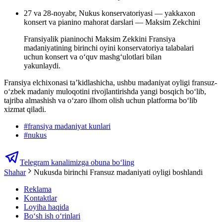
27 va 28-noyabr, Nukus konservatoriyasi — yakkaxon
konsert va pianino mahorat darslari — Maksim Zekchini
Fransiyalik pianinochi Maksim Zekkini Fransiya
madaniyatining birinchi oyini konservatoriya talabalari
uchun konsert va o‘quv mashg‘ulotlari bilan
yakunlaydi.
Fransiya elchixonasi ta’kidlashicha, ushbu madaniyat oyligi fransuz-
o‘zbek madaniy muloqotini rivojlantirishda yangi bosqich bo‘lib,
tajriba almashish va o‘zaro ilhom olish uchun platforma bo‘lib
xizmat qiladi.
#
fransiya madaniyat kunlari
#
nukus
Telegram kanalimizga obuna bo‘ling
Shahar
Nukusda birinchi Fransuz madaniyati oyligi boshlandi
Reklama
Kontaktlar
Loyiha haqida
Bo‘sh ish o‘rinlari