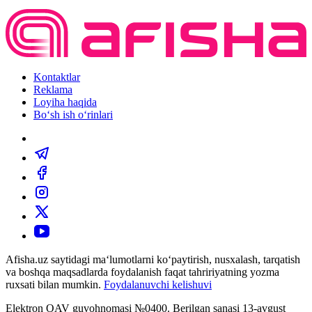
Kontaktlar
Reklama
Loyiha haqida
Bo‘sh ish o‘rinlari
Afisha.uz saytidagi ma‘lumotlarni ko‘paytirish, nusxalash, tarqatish
va boshqa maqsadlarda foydalanish faqat tahririyatning yozma
ruxsati bilan mumkin.
Foydalanuvchi kelishuvi
Elektron OAV guvohnomasi №0400. Berilgan sanasi 13-avgust