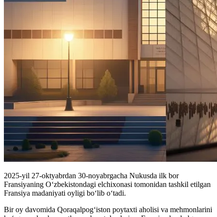
2025-yil 27-oktyabrdan 30-noyabrgacha Nukusda ilk bor
Fransiyaning O‘zbekistondagi elchixonasi tomonidan tashkil etilgan
Fransiya madaniyati oyligi bo‘lib oʻtadi.
Bir oy davomida Qoraqalpog‘iston poytaxti aholisi va mehmonlarini