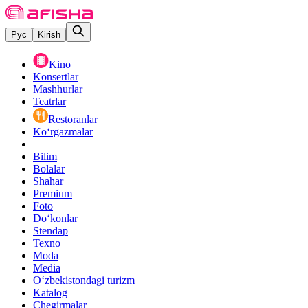
Рус
Kirish
Kino
Konsertlar
Mashhurlar
Teatrlar
Restoranlar
Ko‘rgazmalar
Bilim
Bolalar
Shahar
Premium
Foto
Do‘konlar
Stendap
Texno
Moda
Media
O‘zbekistondagi turizm
Katalog
Chegirmalar