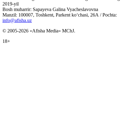
2019-yil
Bosh muharrir: Sapayeva Galina Vyacheslavovna
Manzil: 100007, Toshkent, Parkent ko‘chasi, 26А / Pochta:
info@afisha.uz
© 2005-2026 «Afisha Media» MChJ.
18+