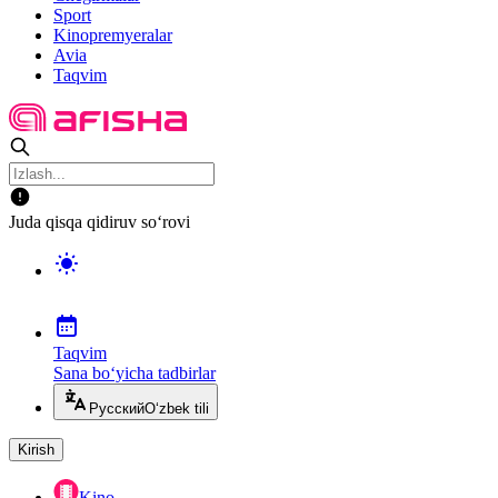
Sport
Kinopremyeralar
Avia
Taqvim
Juda qisqa qidiruv so‘rovi
Taqvim
Sana bo‘yicha tadbirlar
Русский
O‘zbek tili
Kirish
Kino