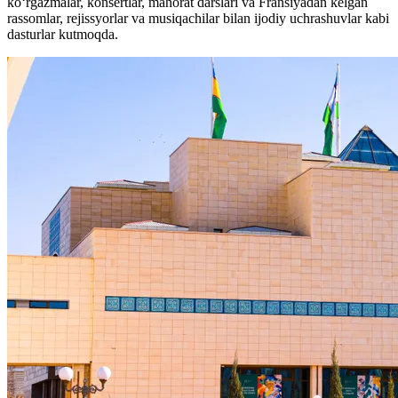
ko‘rgazmalar, konsertlar, mahorat darslari va Fransiyadan kelgan
rassomlar, rejissyorlar va musiqachilar bilan ijodiy uchrashuvlar kabi
dasturlar kutmoqda.