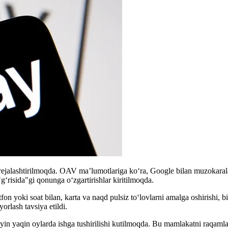
rejalashtirilmoqda. OAV ma’lumotlariga ko‘ra, Google bilan muzokarala
g‘risida"gi qonunga o‘zgartirishlar kiritilmoqda.
 yoki soat bilan, karta va naqd pulsiz to‘lovlarni amalga oshirishi, bizn
rlash tavsiya etildi.
eyin yaqin oylarda ishga tushirilishi kutilmoqda. Bu mamlakatni raqaml