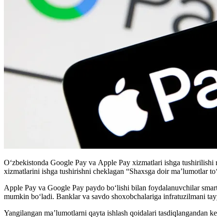
Oʻzbekistonda Google Pay va Apple Pay xizmatlari ishga tushirilishi 
xizmatlarini ishga tushirishni cheklagan “Shaxsga doir ma’lumotlar to‘
Apple Pay va Google Pay paydo bo‘lishi bilan foydalanuvchilar smartfon
mumkin bo‘ladi. Banklar va savdo shoxobchalariga infratuzilmani tayyo
Yangilangan ma’lumotlarni qayta ishlash qoidalari tasdiqlangandan k