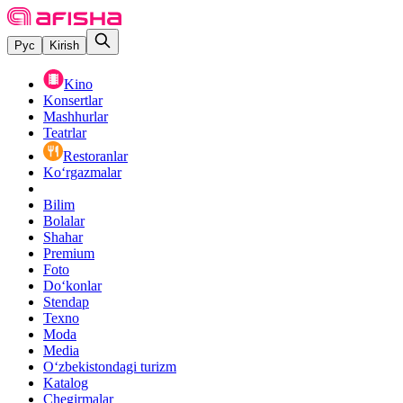
Рус
Kirish
Kino
Konsertlar
Mashhurlar
Teatrlar
Restoranlar
Ko‘rgazmalar
Bilim
Bolalar
Shahar
Premium
Foto
Do‘konlar
Stendap
Texno
Moda
Media
O‘zbekistondagi turizm
Katalog
Chegirmalar