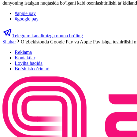
dunyoning istalgan nuqtasida bo‘lgani kabi osonlashtirilishi ta’kidland
#
apple pay
#
google pay
Telegram kanalimizga obuna bo‘ling
Shahar
Oʻzbekistonda Google Pay va Apple Pay ishga tushirilishi
Reklama
Kontaktlar
Loyiha haqida
Bo‘sh ish o‘rinlari