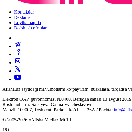
Kontaktlar
Reklama
Loyiha haqida
Bo‘sh ish o‘rinlari
Afisha.uz saytidagi ma‘lumotlarni ko‘paytirish, nusxalash, tarqatish
Elektron OAV guvohnomasi №0400. Berilgan sanasi 13-avgust 2019-
Bosh muharrir: Sapayeva Galina Vyacheslavovna
Manzil: 100007, Toshkent, Parkent ko‘chasi, 26А / Pochta:
info@afis
© 2005-2026 «Afisha Media» MChJ.
18+