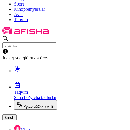
Sport
Kinopremyeralar
Avia
Taqvim
Juda qisqa qidiruv so‘rovi
Taqvim
Sana bo‘yicha tadbirlar
Русский
O‘zbek tili
Kirish
Kino