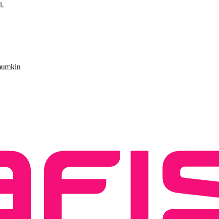
i.
 mumkin