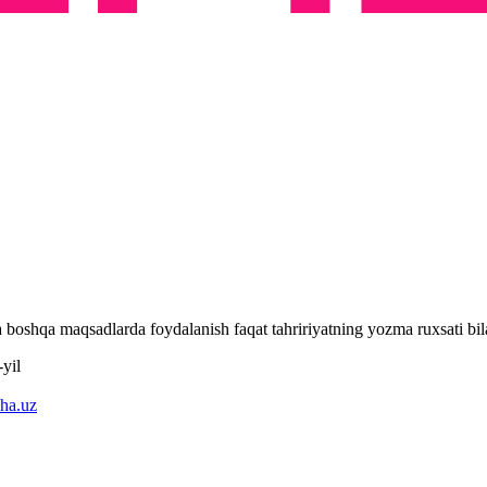
 va boshqa maqsadlarda foydalanish faqat tahririyatning yozma ruxsati 
yil
ha.uz