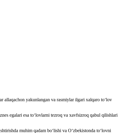
r allaqachon yakunlangan va rasmiylar ilgari xalqaro to‘lov
es egalari esa to‘lovlarni tezroq va xavfsizroq qabul qilishlari
ashtirishda muhim qadam bo‘lishi va O‘zbekistonda to‘lovni