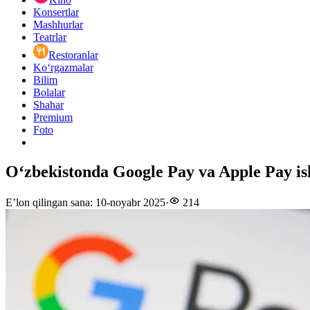
Konsertlar
Mashhurlar
Teatrlar
Restoranlar
Ko‘rgazmalar
Bilim
Bolalar
Shahar
Premium
Foto
Oʻzbekistonda Google Pay va Apple Pay is
E’lon qilingan sana
:
10-noyabr 2025
·
214