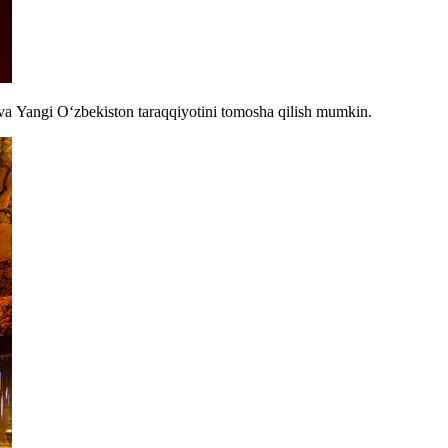
i va Yangi O‘zbekiston taraqqiyotini tomosha qilish mumkin.