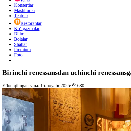
Konsertlar
Mashhurlar
Teatrlar
Restoranlar
Ko‘rgazmalar
Bilim
Bolalar
Shahar
Premium
Foto
Birinchi renessansdan uchinchi renessansg
E’lon qilingan sana
:
15-noyabr 2025
·
680