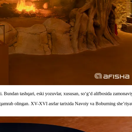
di. Bundan tashqari, eski yozuvlar, xususan, soʻgʻd alifbosida zamonaviy
amrab olingan. XV-XVI asrlar tarixida Navoiy va Boburning she’riyat