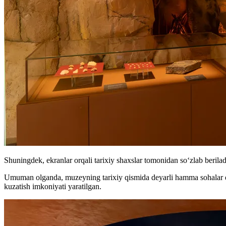
Shuningdek, ekranlar orqali tarixiy shaxslar tomonidan soʻzlab berila
Umuman olganda, muzeyning tarixiy qismida deyarli hamma sohalar q
kuzatish imkoniyati yaratilgan.