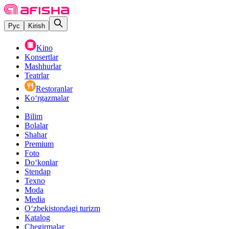
Рус
Kirish
Kino
Konsertlar
Mashhurlar
Teatrlar
Restoranlar
Ko‘rgazmalar
Bilim
Bolalar
Shahar
Premium
Foto
Do‘konlar
Stendap
Texno
Moda
Media
O‘zbekistondagi turizm
Katalog
Chegirmalar