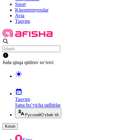
Sport
Kinopremyeralar
Avia
Taqvim
Juda qisqa qidiruv so‘rovi
Taqvim
Sana bo‘yicha tadbirlar
Русский
O‘zbek tili
Kirish
Kino