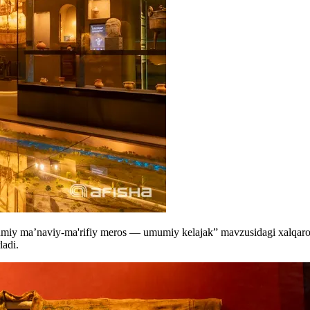
umiy ma’naviy-ma'rifiy meros — umumiy kelajak” mavzusidagi xalqaro k
ladi.