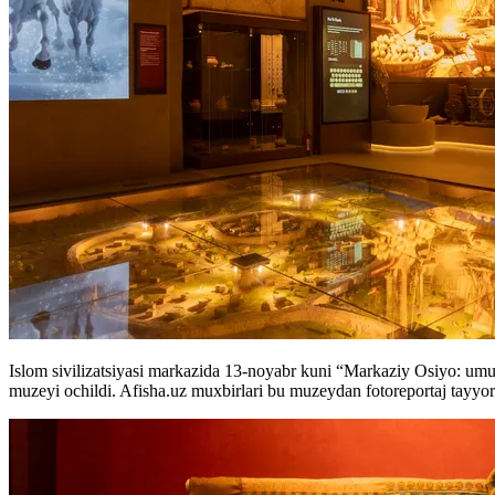
Islom sivilizatsiyasi markazida 13-noyabr kuni “Markaziy Osiyo: um
muzeyi ochildi. Afisha.uz muxbirlari bu muzeydan fotoreportaj tayyor