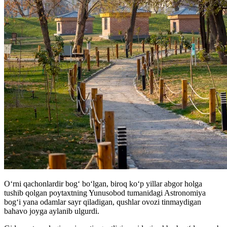
Oʻrni qachonlardir bogʻ boʻlgan, biroq koʻp yillar abgor holga
tushib qolgan poytaxtning Yunusobod tumanidagi Astronomiya
bogʻi yana odamlar sayr qiladigan, qushlar ovozi tinmaydigan
bahavo joyga aylanib ulgurdi.