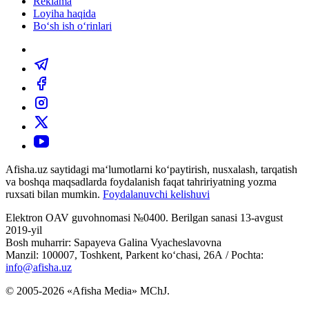
Reklama
Loyiha haqida
Bo‘sh ish o‘rinlari
Afisha.uz saytidagi ma‘lumotlarni ko‘paytirish, nusxalash, tarqatish
va boshqa maqsadlarda foydalanish faqat tahririyatning yozma
ruxsati bilan mumkin.
Foydalanuvchi kelishuvi
Elektron OAV guvohnomasi №0400. Berilgan sanasi 13-avgust
2019-yil
Bosh muharrir: Sapayeva Galina Vyacheslavovna
Manzil: 100007, Toshkent, Parkent ko‘chasi, 26А / Pochta:
info@afisha.uz
© 2005-2026 «Afisha Media» MChJ.