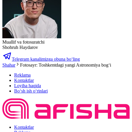
Muallif va fotosuratchi
Shohruh Haydarov
Telegram kanalimizga obuna bo‘ling
Shahar
Fotosayr: Toshkentdagi yangi Astronomiya bogʻi
Reklama
Kontaktlar
Loyiha haqida
Bo‘sh ish o‘rinlari
Kontaktlar