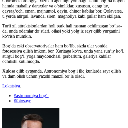
Gidrometeorologiya xizmati agentligi yonidagi ushbu bogʻda noyob
hamda mahalliy daraxtlar va oʻsimliklar, xususan, qaragʻay,
qayragʻoch, eman, majnuntol, qayin, chinor kabilar bor. Qolaversa,
u yerda atirgul, lavanda, siren, magnoliya kabi gullar ham ekilgan.
Turli xil attraktsionlardan holi park hali rasman ochilmagan boʻlsa-
da, unda odamlar doʻstlari, oilasi yoki yolgʻiz sayr qilib yurganini
koʻrish mumkin.
Bogʻda eski observatoriyalar ham boʻlib, sizda ular yonida
fotosessiya qilish imkoni bor. Xaritaga koʻra, unda yana sunʼiy koʻl,
atirgul bogʻi, yoga maydonchasi, gerbarium, galeriya kabilar
ochilishi kutilmoqda.
Xulosa qilib aytganda, Astronomiya bogʻi iliq kunlarda sayr qilish
va dam olish uchun yaxshi manzil boʻla oladi.
Lokatsiya
.
#
astronomiya bogʻi
#
fotosayr