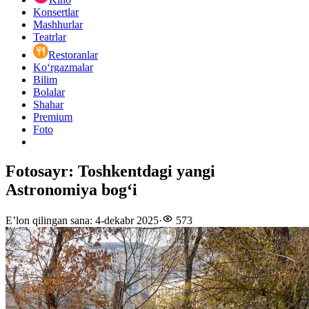
Konsertlar
Mashhurlar
Teatrlar
Restoranlar
Ko‘rgazmalar
Bilim
Bolalar
Shahar
Premium
Foto
Fotosayr: Toshkentdagi yangi
Astronomiya bogʻi
E’lon qilingan sana
:
4-dekabr 2025
·
573