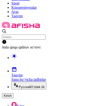
Sport
Kinopremyeralar
Avia
Taqvim
Juda qisqa qidiruv so‘rovi
Taqvim
Sana bo‘yicha tadbirlar
Русский
O‘zbek tili
Kirish
Kino