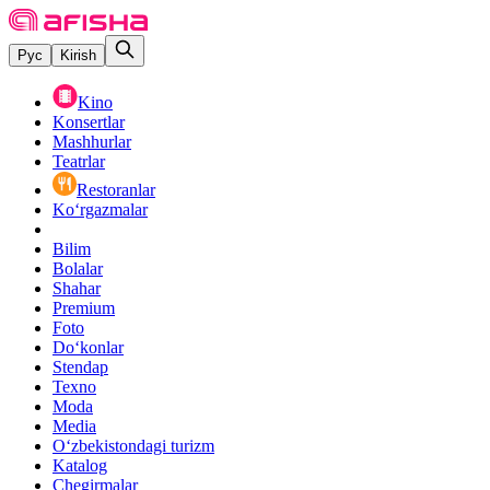
Рус
Kirish
Kino
Konsertlar
Mashhurlar
Teatrlar
Restoranlar
Ko‘rgazmalar
Bilim
Bolalar
Shahar
Premium
Foto
Do‘konlar
Stendap
Texno
Moda
Media
O‘zbekistondagi turizm
Katalog
Chegirmalar