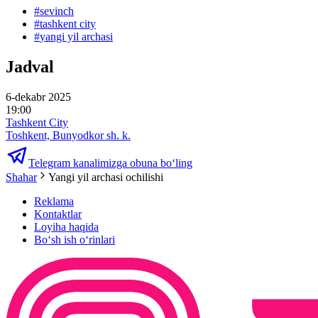
#
sevinch
#
tashkent city
#
yangi yil archasi
Jadval
6-dekabr 2025
19:00
Tashkent City
Toshkent, Bunyodkor sh. k.
Telegram kanalimizga obuna bo‘ling
Shahar
Yangi yil archasi ochilishi
Reklama
Kontaktlar
Loyiha haqida
Bo‘sh ish o‘rinlari