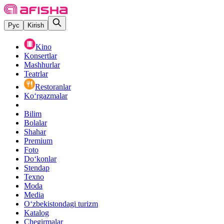
Рус
Kirish
Kino
Konsertlar
Mashhurlar
Teatrlar
Restoranlar
Ko‘rgazmalar
Bilim
Bolalar
Shahar
Premium
Foto
Do‘konlar
Stendap
Texno
Moda
Media
O‘zbekistondagi turizm
Katalog
Chegirmalar