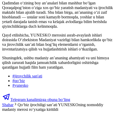
Qadimdan o‘zining boy an’analari bilan mashhur bo‘lgan
Qoraqalpog‘iston o‘ziga xos qo‘biz yaratish madaniyati va ijrochilik
maktabi bilan ajralib turadi. Shu bilan birga, an’ananing o‘zi zaif
hisoblanadi — ustalar soni kamayib bormoqda, yoshlar u bilan
yetarli darajada tanish emas va kelajak avlodlarga bilim berishda
qiyinchiliklarga duch kelinmoqda.
Qayd etilishicha, YUNESKO merosini asrab-avaylash ishlari
doirasida O‘zbekiston Madaniyat vazirligi bilan hamkorlikda qo‘biz
va jirovchilik san’ati bilan bog‘liq elementlarni o‘rganish,
inventarizatsiya qilish va hujjatlashtirish ishlari oʻtkazilgan.
Shuningdek, ushbu madaniy an’ananing ahamiyati va uni himoya
qilish zarurati haqida jamoatchilik xabardorligini oshirishga
qaratilgan hujjatli film ham yaratilgan.
#
jirovchilik san'ati
#
qoʻbiz
#
yunesko
Telegram kanalimizga obuna bo‘ling
Shahar
Qo‘biz ijrochiligi san’ati YUNESKOning nomoddiy
madaniy merosi ro‘yxatiga kiritildi