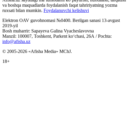
va boshqa maqsadlarda foydalanish faqat tahririyatning yozma
ruxsati bilan mumkin.
Foydalanuvchi kelishuvi
Elektron OAV guvohnomasi №0400. Berilgan sanasi 13-avgust
2019-yil
Bosh muharrir: Sapayeva Galina Vyacheslavovna
Manzil: 100007, Toshkent, Parkent ko‘chasi, 26А / Pochta:
info@afisha.uz
© 2005-2026 «Afisha Media» MChJ.
18+