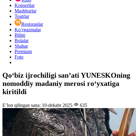
Konsertlar
Mashhurlar
Teatrlar
Restoranlar
Ko‘rgazmalar
Bilim
Bolalar
Shahar
Premium
Foto
Qo‘biz ijrochiligi san’ati YUNESKOning
nomoddiy madaniy merosi ro‘yxatiga
kiritildi
E’lon qilingan sana
:
10-dekabr 2025
·
635