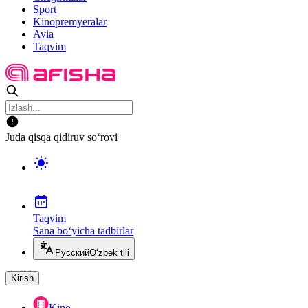
Sport
Kinopremyeralar
Avia
Taqvim
Juda qisqa qidiruv so‘rovi
Taqvim
Sana bo‘yicha tadbirlar
Русский
O‘zbek tili
Kirish
Kino