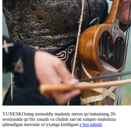
YUNESKOning nomoddiy madaniy meros qo‘mitasining 20-
sessiyasida qo‘biz yasash va chalish san’ati xalqaro muhofaza
qilinadigan meroslar ro‘yxatiga kiritilgani
e’lon qilindi
.