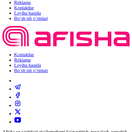
Reklama
Kontaktlar
Loyiha haqida
Bo‘sh ish o‘rinlari
Kontaktlar
Reklama
Loyiha haqida
Bo‘sh ish o‘rinlari
Afisha.uz saytidagi ma‘lumotlarni ko‘paytirish, nusxalash, tarqatish