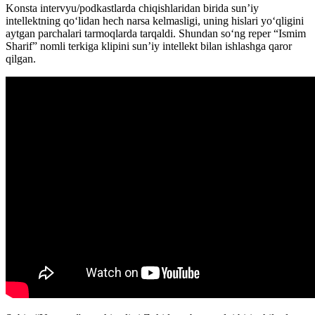
Konsta intervyu/podkastlarda chiqishlaridan birida sun’iy
intellektning qoʻlidan hech narsa kelmasligi, uning hislari yoʻqligini
aytgan parchalari tarmoqlarda tarqaldi. Shundan soʻng reper “Ismim
Sharif” nomli terkiga klipini sun’iy intellekt bilan ishlashga qaror
qilgan.