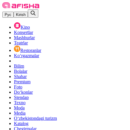
Рус
Kirish
Kino
Konsertlar
Mashhurlar
Teatrlar
Restoranlar
Ko‘rgazmalar
Bilim
Bolalar
Shahar
Premium
Foto
Do‘konlar
Stendap
Texno
Moda
Media
O‘zbekistondagi turizm
Katalog
Chegirmalar