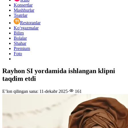
Konsertlar
Mashhurlar
Teatrlar
Restoranlar
Ko‘rgazmalar
Bilim
Bolalar
Shahar
Premium
Foto
Rayhon SI yordamida ishlangan klipni
taqdim etdi
E’lon qilingan sana
:
11-dekabr 2025
·
161