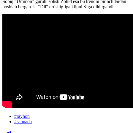
Sobiq “Ummon” guruhi solisti Zohid esa bu trendni birinchilardan
boshlab bergan. U “Dil” qoʻshigʻiga klipni SIga qildirgandi.
#
rayhon
#
sahnada