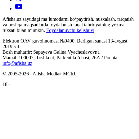
Afisha.uz saytidagi ma‘lumotlarni ko‘paytirish, nusxalash, tarqatish
va boshqa maqsadlarda foydalanish faqat tahririyatning yozma
ruxsati bilan mumkin.
Foydalanuvchi kelishuvi
Elektron OAV guvohnomasi №0400. Berilgan sanasi 13-avgust
2019-yil
Bosh muharrir: Sapayeva Galina Vyacheslavovna
Manzil: 100007, Toshkent, Parkent ko‘chasi, 26А / Pochta:
info@afisha.uz
© 2005-2026 «Afisha Media» MChJ.
18+