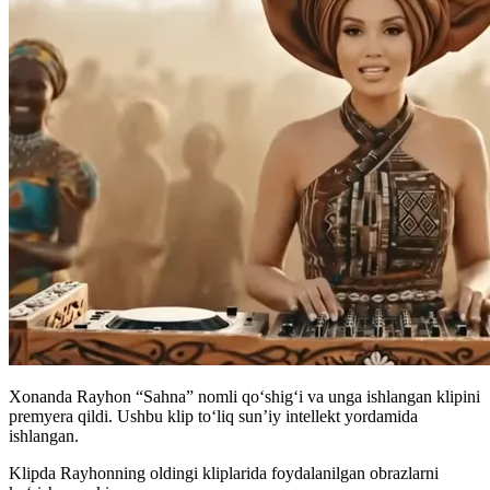
Xonanda Rayhon “Sahna” nomli qoʻshigʻi va unga ishlangan klipini
premyera qildi. Ushbu klip toʻliq sun’iy intellekt yordamida
ishlangan.
Klipda Rayhonning oldingi kliplarida foydalanilgan obrazlarni