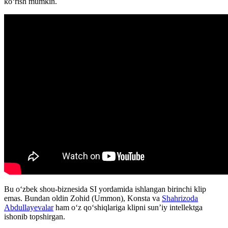
koʻrish mumkin.
Bu oʻzbek shou-biznesida SI yordamida ishlangan birinchi klip
emas. Bundan oldin Zohid (Ummon), Konsta va
Shahrizoda
Abdullayevalar
ham oʻz qoʻshiqlariga klipni sun’iy intellektga
ishonib topshirgan.