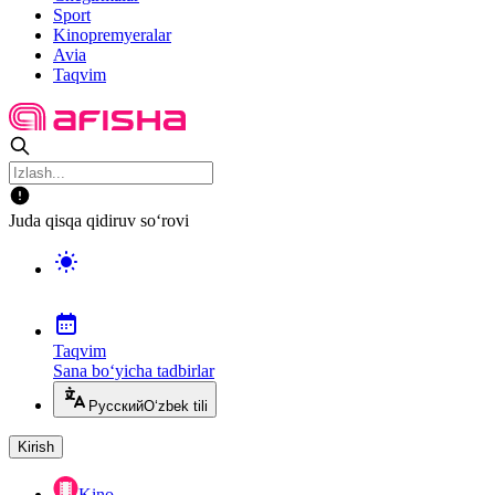
Sport
Kinopremyeralar
Avia
Taqvim
Juda qisqa qidiruv so‘rovi
Taqvim
Sana bo‘yicha tadbirlar
Русский
O‘zbek tili
Kirish
Kino