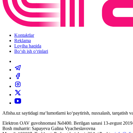
Kontaktlar
Reklama
Loyiha haqida
Bo‘sh ish o‘rinlari
Afisha.uz saytidagi ma‘lumotlarni ko‘paytirish, nusxalash, tarqatish
Elektron OAV guvohnomasi №0400. Berilgan sanasi 13-avgust 2019-
Bosh muharrir: Sapayeva Galina Vyacheslavovna