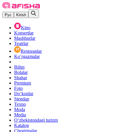
Рус
Kirish
Kino
Konsertlar
Mashhurlar
Teatrlar
Restoranlar
Ko‘rgazmalar
Bilim
Bolalar
Shahar
Premium
Foto
Do‘konlar
Stendap
Texno
Moda
Media
O‘zbekistondagi turizm
Katalog
Chegirmalar