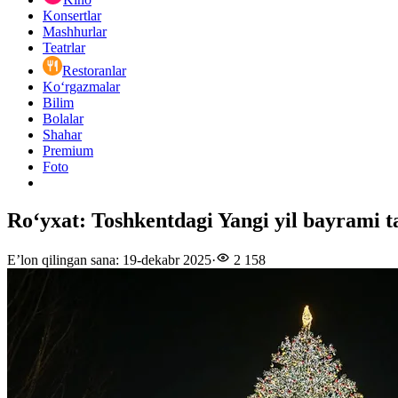
Konsertlar
Mashhurlar
Teatrlar
Restoranlar
Ko‘rgazmalar
Bilim
Bolalar
Shahar
Premium
Foto
Roʻyxat: Toshkentdagi Yangi yil bayrami tad
E’lon qilingan sana
:
19-dekabr 2025
·
2 158