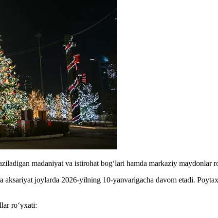
aziladigan madaniyat va istirohat bogʻlari hamda markaziy maydonlar roʻ
a aksariyat joylarda 2026-yilning 10-yanvarigacha davom etadi. Poytaxt
ar roʻyxati: