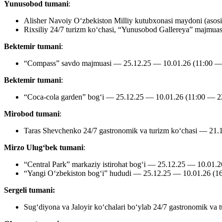
Yunusobod tumani
:
Alisher Navoiy O‘zbekiston Milliy kutubxonasi maydoni (asos
Rixsiliy 24/7 turizm ko‘chasi, “Yunusobod Gallereya” majmu
Bektemir tumani
:
“Compass” savdo majmuasi — 25.12.25 — 10.01.26 (11:00 — 
Bektemir tumani
:
“Coca-cola garden” bog‘i — 25.12.25 — 10.01.26 (11:00 — 2
Mirobod tumani
:
Taras Shevchenko 24/7 gastronomik va turizm ko‘chasi — 21.
Mirzo Ulugʻbek tumani
:
“Central Park” markaziy istirohat bog‘i — 25.12.25 — 10.01.2
“Yangi O‘zbekiston bog‘i” hududi — 25.12.25 — 10.01.26 (1
Sergeli tumani:
Sug‘diyona va Jaloyir ko‘chalari bo‘ylab 24/7 gastronomik va