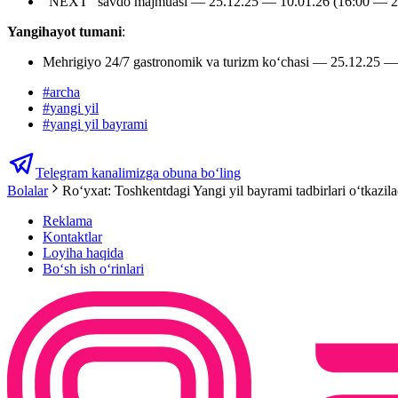
“NEXT” savdo majmuasi — 25.12.25 — 10.01.26 (16:00 — 2
Yangihayot tumani
:
Mehrigiyo 24/7 gastronomik va turizm ko‘chasi — 25.12.25 —
#
archa
#
yangi yil
#
yangi yil bayrami
Telegram kanalimizga obuna bo‘ling
Bolalar
Roʻyxat: Toshkentdagi Yangi yil bayrami tadbirlari oʻtkazilad
Reklama
Kontaktlar
Loyiha haqida
Bo‘sh ish o‘rinlari