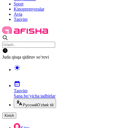
Sport
Kinopremyeralar
Avia
Taqvim
Juda qisqa qidiruv so‘rovi
Taqvim
Sana bo‘yicha tadbirlar
Русский
O‘zbek tili
Kirish
Kino