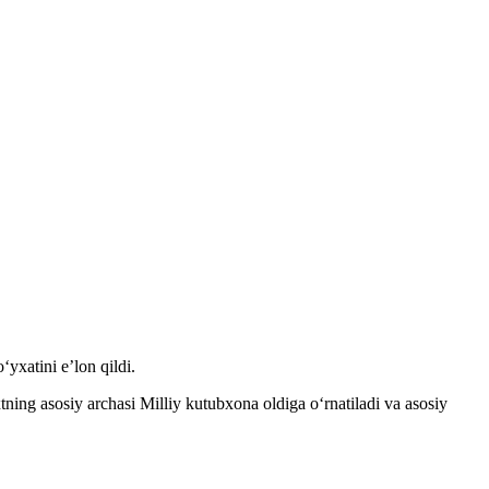
yxatini e’lon qildi.
ning asosiy archasi Milliy kutubxona oldiga oʻrnatiladi va asosiy