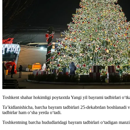
Toshkent shahar hokimligi poytaxtda Yangi yil bayrami tadbirlari oʻtk
Ta’kidlanishicha, barcha bayram tadbirlari 25-dekabrdan boshlanadi v
tadbirlar ham oʻsha yerda oʻtadi.
Toshkentning barcha hududlaridagi bayram tadbirlari oʻtadigan manzill