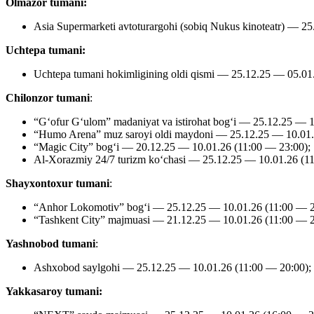
Olmazor tumani:
Asia Supermarketi avtoturargohi (sobiq Nukus kinoteatr) — 2
Uchtepa tumani:
Uchtepa tumani hokimligining oldi qismi — 25.12.25 — 05.01
Chilonzor tumani
:
“G‘ofur G‘ulom” madaniyat va istirohat bog‘i — 25.12.25 — 1
“Humo Arena” muz saroyi oldi maydoni — 25.12.25 — 10.01.
“Magic City” bog‘i — 20.12.25 — 10.01.26 (11:00 — 23:00);
Al-Xorazmiy 24/7 turizm ko‘chasi — 25.12.25 — 10.01.26 (1
Shayxontoxur tumani
:
“Anhor Lokomotiv” bog‘i — 25.12.25 — 10.01.26 (11:00 — 2
“Tashkent City” majmuasi — 21.12.25 — 10.01.26 (11:00 — 2
Yashnobod tumani
:
Ashxobod saylgohi — 25.12.25 — 10.01.26 (11:00 — 20:00);
Yakkasaroy tumani: