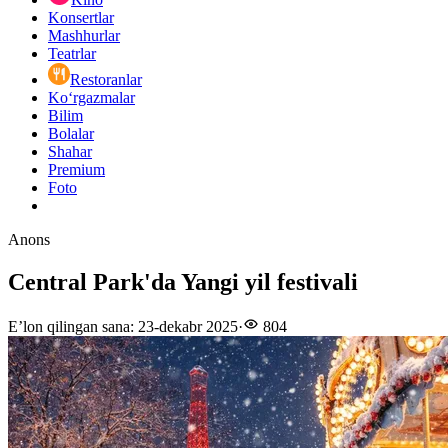
Konsertlar
Mashhurlar
Teatrlar
Restoranlar
Ko‘rgazmalar
Bilim
Bolalar
Shahar
Premium
Foto
Anons
Central Park'da Yangi yil festivali
E’lon qilingan sana
:
23-dekabr 2025
·
804