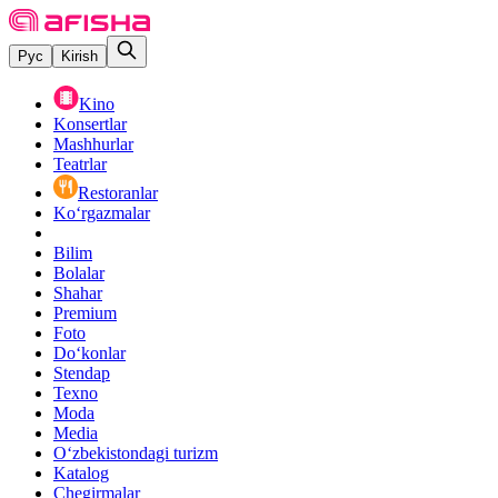
Рус
Kirish
Kino
Konsertlar
Mashhurlar
Teatrlar
Restoranlar
Ko‘rgazmalar
Bilim
Bolalar
Shahar
Premium
Foto
Do‘konlar
Stendap
Texno
Moda
Media
O‘zbekistondagi turizm
Katalog
Chegirmalar