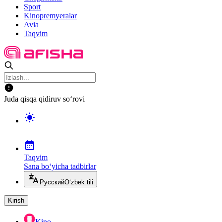
Sport
Kinopremyeralar
Avia
Taqvim
Juda qisqa qidiruv so‘rovi
Taqvim
Sana bo‘yicha tadbirlar
Русский
O‘zbek tili
Kirish
Kino