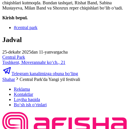
chiqishlari kutmoqda. Bundan tashqari, Rishat Band, Sabina
Mustayeva, Milan Band va Shoxrux reper chiqishlari boʻlib oʻtadi.
Kirish bepul.
#
central park
Jadval
25-dekabr 2025dan 11-yanvargacha
Central Park
Toshkent, Moverannahr ko‘ch., 21
Telegram kanalimizga obuna bo‘ling
Shahar
Central Park'da Yangi yil festivali
Reklama
Kontaktlar
Loyiha haqida
Bo‘sh ish o‘rinlari