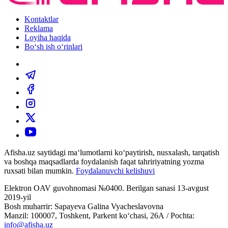
Kontaktlar
Reklama
Loyiha haqida
Bo‘sh ish o‘rinlari
Afisha.uz saytidagi ma‘lumotlarni ko‘paytirish, nusxalash, tarqatish
va boshqa maqsadlarda foydalanish faqat tahririyatning yozma
ruxsati bilan mumkin.
Foydalanuvchi kelishuvi
Elektron OAV guvohnomasi №0400. Berilgan sanasi 13-avgust
2019-yil
Bosh muharrir: Sapayeva Galina Vyacheslavovna
Manzil: 100007, Toshkent, Parkent ko‘chasi, 26А / Pochta:
info@afisha.uz