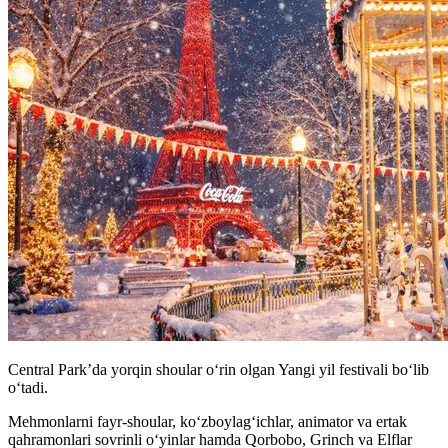
Central Park’da yorqin shoular oʻrin olgan Yangi yil festivali boʻlib
oʻtadi.
Mehmonlarni fayr-shoular, koʻzboylagʻichlar, animator va ertak
qahramonlari sovrinli oʻyinlar hamda Qorbobo, Grinch va Elflar