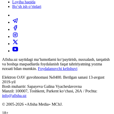
Loyiha haqida
Bo‘sh ish o‘rinlari
Afisha.uz saytidagi ma‘lumotlarni ko‘paytirish, nusxalash, tarqatish
va boshqa maqsadlarda foydalanish faqat tahririyatning yozma
ruxsati bilan mumkin.
Foydalanuvchi kelishuvi
Elektron OAV guvohnomasi №0400. Berilgan sanasi 13-avgust
2019-yil
Bosh muharrir: Sapayeva Galina Vyacheslavovna
Manzil: 100007, Toshkent, Parkent ko‘chasi, 26А / Pochta:
info@afisha.uz
© 2005-2026 «Afisha Media» MChJ.
18+