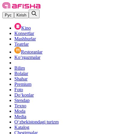
Рус
Kirish
Kino
Konsertlar
Mashhurlar
Teatrlar
Restoranlar
Ko‘rgazmalar
Bilim
Bolalar
Shahar
Premium
Foto
Do‘konlar
Stendap
Texno
Moda
Media
O‘zbekistondagi turizm
Katalog
Chegirmalar