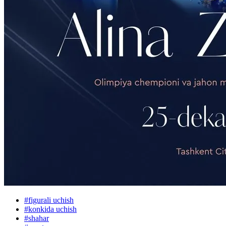
#
figurali uchish
#
konkida uchish
#
shahar