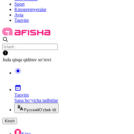
Sport
Kinopremyeralar
Avia
Taqvim
Juda qisqa qidiruv so‘rovi
Taqvim
Sana bo‘yicha tadbirlar
Русский
O‘zbek tili
Kirish
Kino