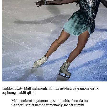
Tashkent City Mall mehmonlarni muz ustidagi bayramona qishki
oqshomga taklif qiladi.
Mehmonlarni bayramona qishki muhit, shou-dastur
va sport, san’at hamda zamonaviy shahar ritmini