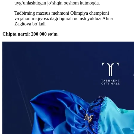
uygʻunlashtirgan joʻshqin oqshom kutmoqda.
Tadbirning maxsus mehmoni Olimpiya chempioni
va jahon miqiyosizdagi figurali uchish yulduzi Alina
Zagitova boʻladi.
Chipta narxi: 200 000 soʻm.