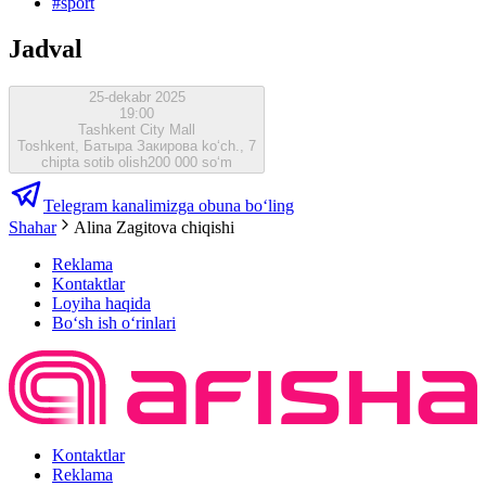
#
sport
Jadval
25-dekabr 2025
19:00
Tashkent City Mall
Toshkent, Батыра Закирова ko‘ch., 7
chipta sotib olish
200 000 so‘m
Telegram kanalimizga obuna bo‘ling
Shahar
Alina Zagitova chiqishi
Reklama
Kontaktlar
Loyiha haqida
Bo‘sh ish o‘rinlari
Kontaktlar
Reklama