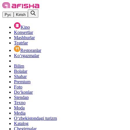
Рус
Kirish
Kino
Konsertlar
Mashhurlar
Teatrlar
Restoranlar
Ko‘rgazmalar
Bilim
Bolalar
Shahar
Premium
Foto
Do‘konlar
Stendap
Texno
Moda
Media
O‘zbekistondagi turizm
Katalog
Chegirmalar