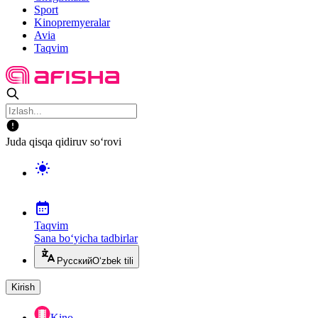
Sport
Kinopremyeralar
Avia
Taqvim
Juda qisqa qidiruv so‘rovi
Taqvim
Sana bo‘yicha tadbirlar
Русский
O‘zbek tili
Kirish
Kino