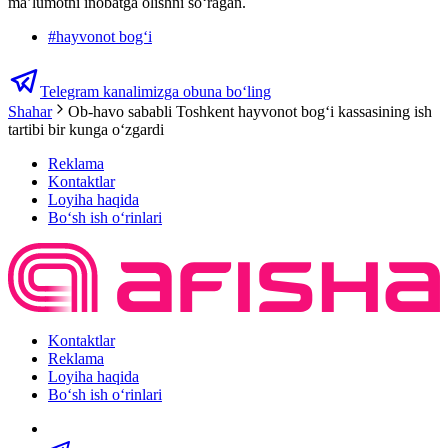
ma’lumotni inobatga olishni soʻragan.
#
hayvonot bogʻi
Telegram kanalimizga obuna bo‘ling
Shahar
Ob-havo sababli Toshkent hayvonot bog‘i kassasining ish
tartibi bir kunga oʻzgardi
Reklama
Kontaktlar
Loyiha haqida
Bo‘sh ish o‘rinlari
Kontaktlar
Reklama
Loyiha haqida
Bo‘sh ish o‘rinlari