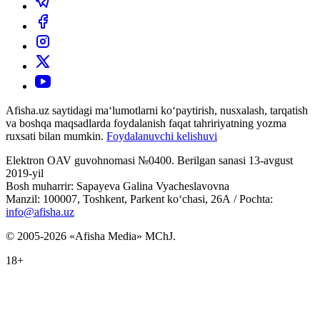
Afisha.uz saytidagi ma‘lumotlarni ko‘paytirish, nusxalash, tarqatish
va boshqa maqsadlarda foydalanish faqat tahririyatning yozma
ruxsati bilan mumkin.
Foydalanuvchi kelishuvi
Elektron OAV guvohnomasi №0400. Berilgan sanasi 13-avgust
2019-yil
Bosh muharrir: Sapayeva Galina Vyacheslavovna
Manzil: 100007, Toshkent, Parkent ko‘chasi, 26А / Pochta:
info@afisha.uz
© 2005-2026 «Afisha Media» MChJ.
18+