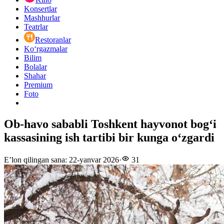
Konsertlar
Mashhurlar
Teatrlar
Restoranlar
Ko‘rgazmalar
Bilim
Bolalar
Shahar
Premium
Foto
Ob-havo sababli Toshkent hayvonot bog‘i
kassasining ish tartibi bir kunga oʻzgardi
E’lon qilingan sana
:
22-yanvar 2026
·
31