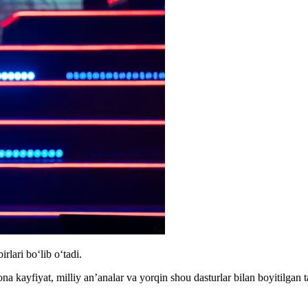
lari bo‘lib o‘tadi.
 kayfiyat, milliy an’analar va yorqin shou dasturlar bilan boyitilgan tad