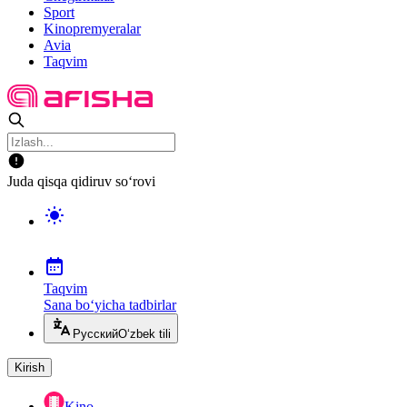
Sport
Kinopremyeralar
Avia
Taqvim
Juda qisqa qidiruv so‘rovi
Taqvim
Sana bo‘yicha tadbirlar
Русский
O‘zbek tili
Kirish
Kino