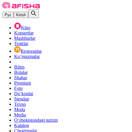
Рус
Kirish
Kino
Konsertlar
Mashhurlar
Teatrlar
Restoranlar
Ko‘rgazmalar
Bilim
Bolalar
Shahar
Premium
Foto
Do‘konlar
Stendap
Texno
Moda
Media
O‘zbekistondagi turizm
Katalog
Chegirmalar