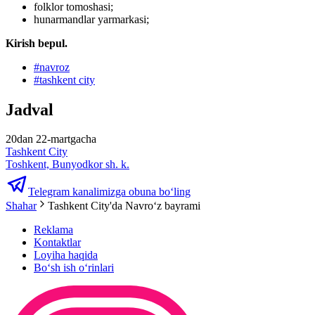
folklor tomoshasi;
hunarmandlar yarmarkasi;
Kirish bepul.
#
navroz
#
tashkent city
Jadval
20dan 22-martgacha
Tashkent City
Toshkent, Bunyodkor sh. k.
Telegram kanalimizga obuna bo‘ling
Shahar
Tashkent City'da Navroʻz bayrami
Reklama
Kontaktlar
Loyiha haqida
Bo‘sh ish o‘rinlari