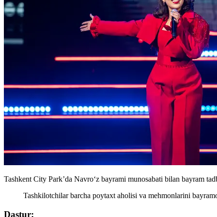
Tashkent City Park’da Navro‘z bayrami munosabati bilan bayram tadbir
Tashkilotchilar barcha poytaxt aholisi va mehmonlarini bayramona
Dastur: