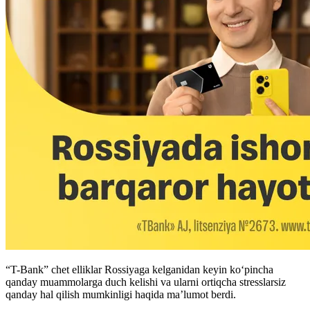
“T-Bank” chet elliklar Rossiyaga kelganidan keyin ko‘pincha
qanday muammolarga duch kelishi va ularni ortiqcha stresslarsiz
qanday hal qilish mumkinligi haqida ma’lumot berdi.