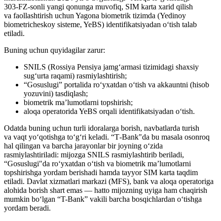
303‑FZ‑sonli yangi qonunga muvofiq, SIM karta xarid qilish
va faollashtirish uchun Yagona biometrik tizimda (Yedinoy
biometricheskoy sisteme, YeBS) identifikatsiyadan o‘tish talab
etiladi.
Buning uchun quyidagilar zarur:
SNILS (Rossiya Pensiya jamg‘armasi tizimidagi shaxsiy
sug‘urta raqami) rasmiylashtirish;
“Gosuslugi” portalida ro‘yxatdan o‘tish va akkauntni (hisob
yozuvini) tasdiqlash;
biometrik ma’lumotlarni topshirish;
aloqa operatorida YeBS orqali identifikatsiyadan o‘tish.
Odatda buning uchun turli idoralarga borish, navbatlarda turish
va vaqt yo‘qotishga to‘g‘ri keladi. “T‑Bank"da bu masala osonroq
hal qilingan va barcha jarayonlar bir joyning o‘zida
rasmiylashtiriladi: mijozga SNILS rasmiylashtirib beriladi,
“Gosuslugi"da ro‘yxatdan o‘tish va biometrik ma’lumotlarni
topshirishga yordam berishadi hamda tayyor SIM karta taqdim
etiladi. Davlat xizmatlari markazi (MFS), bank va aloqa operatoriga
alohida borish shart emas — hatto mijozning uyiga ham chaqirish
mumkin bo‘lgan “T-Bank” vakili barcha bosqichlardan o‘tishga
yordam beradi.