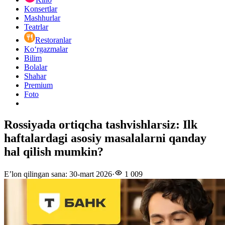
Konsertlar
Mashhurlar
Teatrlar
Restoranlar
Ko‘rgazmalar
Bilim
Bolalar
Shahar
Premium
Foto
Rossiyada ortiqcha tashvishlarsiz: Ilk
haftalardagi asosiy masalalarni qanday
hal qilish mumkin?
E’lon qilingan sana
:
30-mart 2026
·
1 009