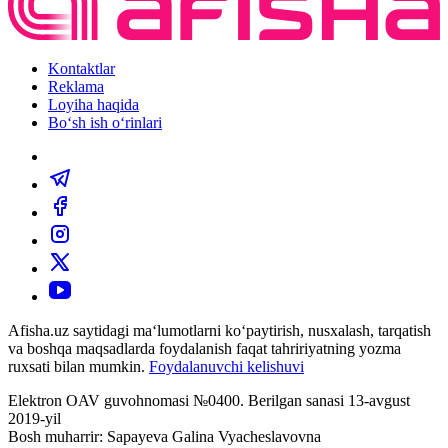
Kontaktlar
Reklama
Loyiha haqida
Bo‘sh ish o‘rinlari
Afisha.uz saytidagi ma‘lumotlarni ko‘paytirish, nusxalash, tarqatish
va boshqa maqsadlarda foydalanish faqat tahririyatning yozma
ruxsati bilan mumkin.
Foydalanuvchi kelishuvi
Elektron OAV guvohnomasi №0400. Berilgan sanasi 13-avgust
2019-yil
Bosh muharrir: Sapayeva Galina Vyacheslavovna