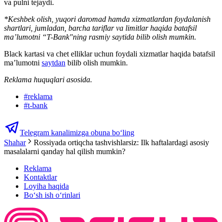
va pulni tejaydi.
*Keshbek olish, yuqori daromad hamda xizmatlardan foydalanish
shartlari, jumladan, barcha tariflar va limitlar haqida batafsil
ma’lumotni “T-Bank"ning rasmiy saytida bilib olish mumkin.
Black kartasi va chet elliklar uchun foydali xizmatlar haqida batafsil
ma’lumotni
saytdan
bilib olish mumkin.
Reklama huquqlari asosida.
#
reklama
#
t-bank
Telegram kanalimizga obuna bo‘ling
Shahar
Rossiyada ortiqcha tashvishlarsiz: Ilk haftalardagi asosiy
masalalarni qanday hal qilish mumkin?
Reklama
Kontaktlar
Loyiha haqida
Bo‘sh ish o‘rinlari