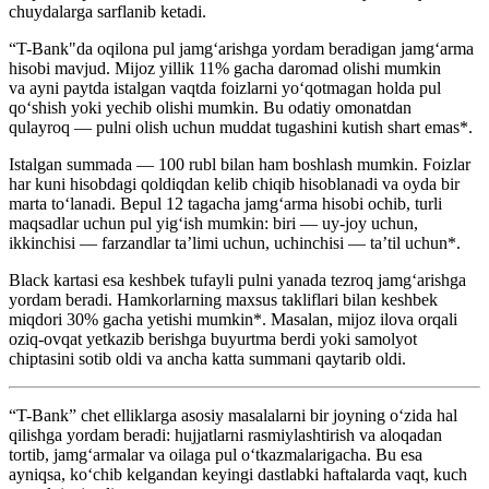
chuydalarga sarflanib ketadi.
“T-Bank"da oqilona pul jamg‘arishga yordam beradigan jamg‘arma
hisobi mavjud. Mijoz yillik 11% gacha daromad olishi mumkin
va ayni paytda istalgan vaqtda foizlarni yo‘qotmagan holda pul
qo‘shish yoki yechib olishi mumkin. Bu odatiy omonatdan
qulayroq — pulni olish uchun muddat tugashini kutish shart emas*.
Istalgan summada — 100 rubl bilan ham boshlash mumkin. Foizlar
har kuni hisobdagi qoldiqdan kelib chiqib hisoblanadi va oyda bir
marta to‘lanadi. Bepul 12 tagacha jamg‘arma hisobi ochib, turli
maqsadlar uchun pul yig‘ish mumkin: biri — uy-joy uchun,
ikkinchisi — farzandlar ta’limi uchun, uchinchisi — ta’til uchun*.
Black kartasi esa keshbek tufayli pulni yanada tezroq jamg‘arishga
yordam beradi. Hamkorlarning maxsus takliflari bilan keshbek
miqdori 30% gacha yetishi mumkin*. Masalan, mijoz ilova orqali
oziq-ovqat yetkazib berishga buyurtma berdi yoki samolyot
chiptasini sotib oldi va ancha katta summani qaytarib oldi.
“T-Bank” chet elliklarga asosiy masalalarni bir joyning o‘zida hal
qilishga yordam beradi: hujjatlarni rasmiylashtirish va aloqadan
tortib, jamg‘armalar va oilaga pul o‘tkazmalarigacha. Bu esa
ayniqsa, ko‘chib kelgandan keyingi dastlabki haftalarda vaqt, kuch