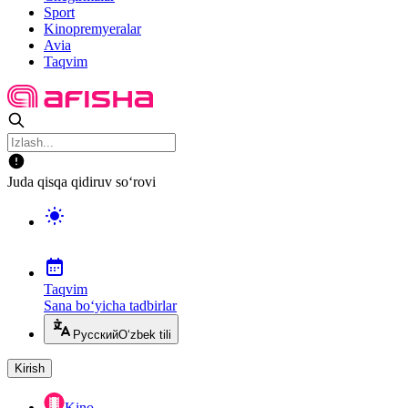
Sport
Kinopremyeralar
Avia
Taqvim
Juda qisqa qidiruv so‘rovi
Taqvim
Sana bo‘yicha tadbirlar
Русский
O‘zbek tili
Kirish
Kino