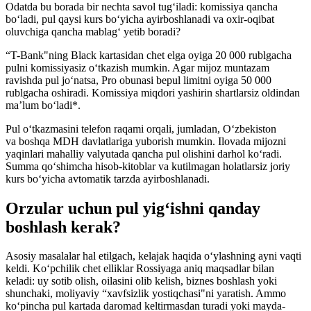
Odatda bu borada bir nechta savol tug‘iladi: komissiya qancha
bo‘ladi, pul qaysi kurs bo‘yicha ayirboshlanadi va oxir-oqibat
oluvchiga qancha mablag‘ yetib boradi?
“T-Bank"ning Black kartasidan chet elga oyiga 20 000 rublgacha
pulni komissiyasiz o‘tkazish mumkin. Agar mijoz muntazam
ravishda pul jo‘natsa, Pro obunasi bepul limitni oyiga 50 000
rublgacha oshiradi. Komissiya miqdori yashirin shartlarsiz oldindan
ma’lum bo‘ladi*.
Pul o‘tkazmasini telefon raqami orqali, jumladan, O‘zbekiston
va boshqa MDH davlatlariga yuborish mumkin. Ilovada mijozni
yaqinlari mahalliy valyutada qancha pul olishini darhol ko‘radi.
Summa qo‘shimcha hisob-kitoblar va kutilmagan holatlarsiz joriy
kurs bo‘yicha avtomatik tarzda ayirboshlanadi.
Orzular uchun pul yig‘ishni qanday
boshlash kerak?
Asosiy masalalar hal etilgach, kelajak haqida o‘ylashning ayni vaqti
keldi. Ko‘pchilik chet elliklar Rossiyaga aniq maqsadlar bilan
keladi: uy sotib olish, oilasini olib kelish, biznes boshlash yoki
shunchaki, moliyaviy “xavfsizlik yostiqchasi"ni yaratish. Ammo
ko‘pincha pul kartada daromad keltirmasdan turadi yoki mayda-