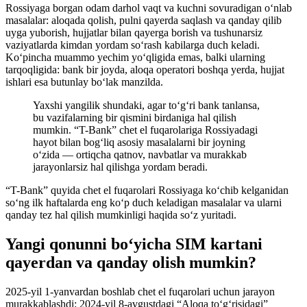
Rossiyaga borgan odam darhol vaqt va kuchni sovuradigan o‘nlab
masalalar: aloqada qolish, pulni qayerda saqlash va qanday qilib
uyga yuborish, hujjatlar bilan qayerga borish va tushunarsiz
vaziyatlarda kimdan yordam so‘rash kabilarga duch keladi.
Ko‘pincha muammo yechim yo‘qligida emas, balki ularning
tarqoqligida: bank bir joyda, aloqa operatori boshqa yerda, hujjat
ishlari esa butunlay bo‘lak manzilda.
Yaxshi yangilik shundaki, agar to‘g‘ri bank tanlansa,
bu vazifalarning bir qismini birdaniga hal qilish
mumkin. “T-Bank” chet el fuqarolariga Rossiyadagi
hayot bilan bog‘liq asosiy masalalarni bir joyning
o‘zida — ortiqcha qatnov, navbatlar va murakkab
jarayonlarsiz hal qilishga yordam beradi.
“T-Bank” quyida chet el fuqarolari Rossiyaga ko‘chib kelganidan
so‘ng ilk haftalarda eng ko‘p duch keladigan masalalar va ularni
qanday tez hal qilish mumkinligi haqida so‘z yuritadi.
Yangi qonunni bo‘yicha SIM kartani
qayerdan va qanday olish mumkin?
2025-yil 1-yanvardan boshlab chet el fuqarolari uchun jarayon
murakkablashdi: 2024-yil 8-avgustdagi “Aloqa to‘g‘risidagi”