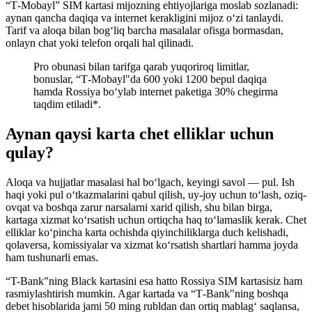
“T‑Mobayl” SIM kartasi mijozning ehtiyojlariga moslab sozlanadi:
aynan qancha daqiqa va internet kerakligini mijoz o‘zi tanlaydi.
Tarif va aloqa bilan bog‘liq barcha masalalar ofisga bormasdan,
onlayn chat yoki telefon orqali hal qilinadi.
Pro obunasi bilan tarifga qarab yuqoriroq limitlar,
bonuslar, “T‑Mobayl"da 600 yoki 1200 bepul daqiqa
hamda Rossiya bo‘ylab internet paketiga 30% chegirma
taqdim etiladi*.
Aynan qaysi karta chet elliklar uchun
qulay?
Aloqa va hujjatlar masalasi hal bo‘lgach, keyingi savol — pul. Ish
haqi yoki pul o‘tkazmalarini qabul qilish, uy-joy uchun to‘lash, oziq-
ovqat va boshqa zarur narsalarni xarid qilish, shu bilan birga,
kartaga xizmat ko‘rsatish uchun ortiqcha haq to‘lamaslik kerak. Chet
elliklar ko‘pincha karta ochishda qiyinchiliklarga duch kelishadi,
qolaversa, komissiyalar va xizmat ko‘rsatish shartlari hamma joyda
ham tushunarli emas.
“T-Bank"ning Black kartasini esa hatto Rossiya SIM kartasisiz ham
rasmiylashtirish mumkin. Agar kartada va “T‑Bank"ning boshqa
debet hisoblarida jami 50 ming rubldan dan ortiq mablag‘ saqlansa,