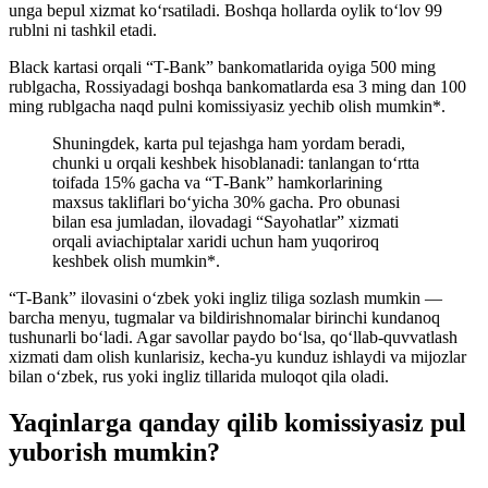
unga bepul xizmat ko‘rsatiladi. Boshqa hollarda oylik to‘lov 99
rublni ni tashkil etadi.
Black kartasi orqali “T-Bank” bankomatlarida oyiga 500 ming
rublgacha, Rossiyadagi boshqa bankomatlarda esa 3 ming dan 100
ming rublgacha naqd pulni komissiyasiz yechib olish mumkin*.
Shuningdek, karta pul tejashga ham yordam beradi,
chunki u orqali keshbek hisoblanadi: tanlangan to‘rtta
toifada 15% gacha va “T‑Bank” hamkorlarining
maxsus takliflari bo‘yicha 30% gacha. Pro obunasi
bilan esa jumladan, ilovadagi “Sayohatlar” xizmati
orqali aviachiptalar xaridi uchun ham yuqoriroq
keshbek olish mumkin*.
“T-Bank” ilovasini o‘zbek yoki ingliz tiliga sozlash mumkin —
barcha menyu, tugmalar va bildirishnomalar birinchi kundanoq
tushunarli bo‘ladi. Agar savollar paydo bo‘lsa, qo‘llab‑quvvatlash
xizmati dam olish kunlarisiz, kecha-yu kunduz ishlaydi va mijozlar
bilan o‘zbek, rus yoki ingliz tillarida muloqot qila oladi.
Yaqinlarga qanday qilib komissiyasiz pul
yuborish mumkin?