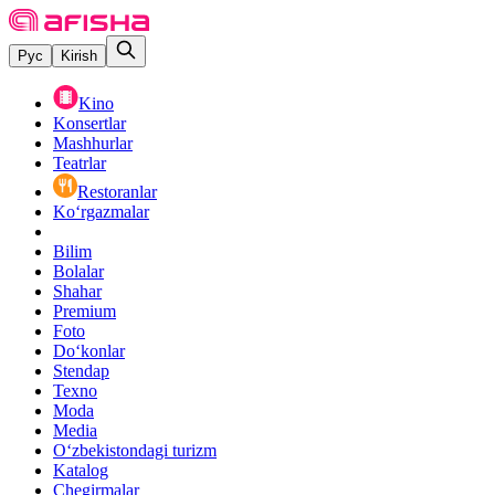
Рус
Kirish
Kino
Konsertlar
Mashhurlar
Teatrlar
Restoranlar
Ko‘rgazmalar
Bilim
Bolalar
Shahar
Premium
Foto
Do‘konlar
Stendap
Texno
Moda
Media
O‘zbekistondagi turizm
Katalog
Chegirmalar