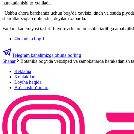
harakatlanishi to‘xtatiladi.
“Ushbu chora barchamiz uchun bog‘da xavfsiz, tinch va osuda piyoda s
sharoitlar saqlab qolinadi”, deyiladi xabarda.
Fanlar akademiyasi tashrif buyuruvchilardan ushbu tartibga amal qilish
#
botanika bogʻi
Telegram kanalimizga obuna bo‘ling
Shahar
Botanika bogʻida velosiped va samokatlarda harakatlanish t
Reklama
Kontaktlar
Loyiha haqida
Bo‘sh ish o‘rinlari