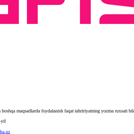
 va boshqa maqsadlarda foydalanish faqat tahririyatning yozma ruxsati 
yil
ha.uz