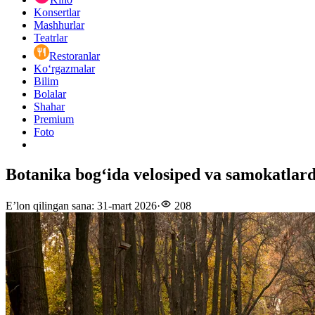
Konsertlar
Mashhurlar
Teatrlar
Restoranlar
Ko‘rgazmalar
Bilim
Bolalar
Shahar
Premium
Foto
Botanika bogʻida velosiped va samokatlard
E’lon qilingan sana
:
31-mart 2026
·
208