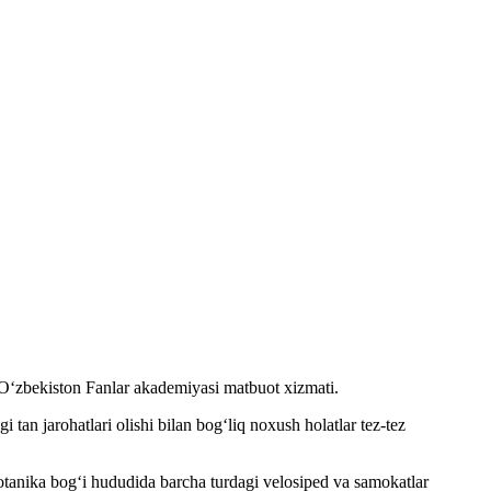
ʻzbekiston Fanlar akademiyasi matbuot xizmati.
tan jarohatlari olishi bilan bog‘liq noxush holatlar tez-tez
otanika bog‘i hududida barcha turdagi velosiped va samokatlar