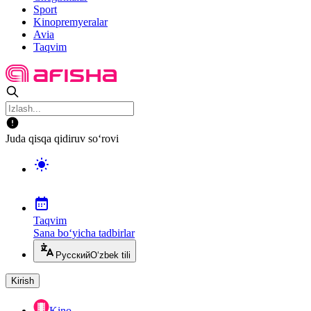
Sport
Kinopremyeralar
Avia
Taqvim
Juda qisqa qidiruv so‘rovi
Taqvim
Sana bo‘yicha tadbirlar
Русский
O‘zbek tili
Kirish
Kino