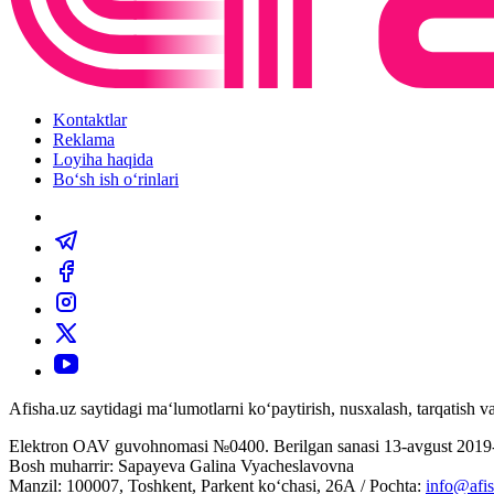
Kontaktlar
Reklama
Loyiha haqida
Bo‘sh ish o‘rinlari
Afisha.uz saytidagi ma‘lumotlarni ko‘paytirish, nusxalash, tarqatish
Elektron OAV guvohnomasi №0400. Berilgan sanasi 13-avgust 2019-
Bosh muharrir: Sapayeva Galina Vyacheslavovna
Manzil: 100007, Toshkent, Parkent ko‘chasi, 26А / Pochta:
info@afis