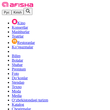
Рус
Kirish
Kino
Konsertlar
Mashhurlar
Teatrlar
Restoranlar
Ko‘rgazmalar
Bilim
Bolalar
Shahar
Premium
Foto
Do‘konlar
Stendap
Texno
Moda
Media
O‘zbekistondagi turizm
Katalog
Chegirmalar