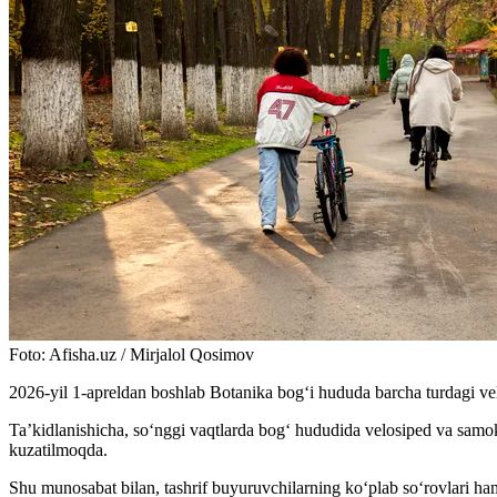
Foto
:
Afisha.uz / Mirjalol Qosimov
2026-yil 1-apreldan boshlab Botanika bogʻi hududa barcha turdagi vel
Ta’kidlanishicha, so‘nggi vaqtlarda bog‘ hududida velosiped va samokatl
kuzatilmoqda.
Shu munosabat bilan, tashrif buyuruvchilarning ko‘plab so‘rovlari h