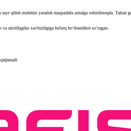
ayr qilish muhitini yaratish maqsadida amalga oshirilmoqda. Tabiat go‘
 va atrofdagilar xavfsizligiga befarq bo‘lmaslikni soʻragan.
aqiqlanadi