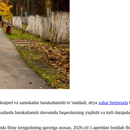
osiped va samokatlar harakatlanishi to‘xtatiladi, deya
xabar bermoqda
O
arda harakatlanish davomida fuqarolarning yiqilishi va turli darajadagi 
amda Ilmiy kengashning qaroriga asosan, 2026-yil 1-apreldan boshlab B