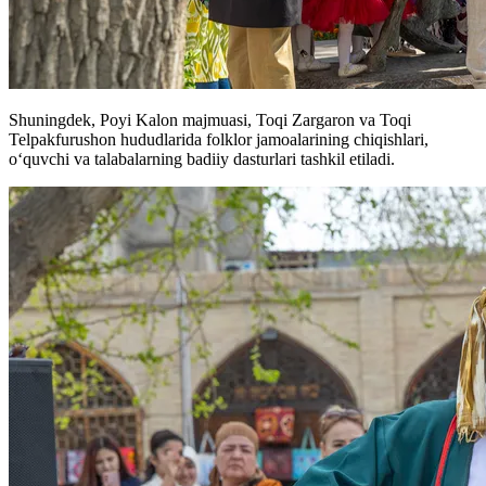
Shuningdek, Poyi Kalon majmuasi, Toqi Zargaron va Toqi
Telpakfurushon hududlarida folklor jamoalarining chiqishlari,
o‘quvchi va talabalarning badiiy dasturlari tashkil etiladi.