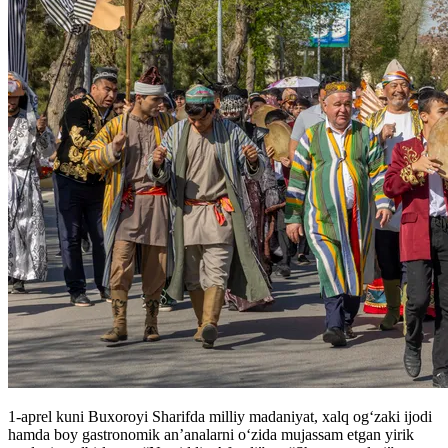
1-aprel kuni Buxoroyi Sharifda milliy madaniyat, xalq og‘zaki ijodi
hamda boy gastronomik an’analarni o‘zida mujassam etgan yirik