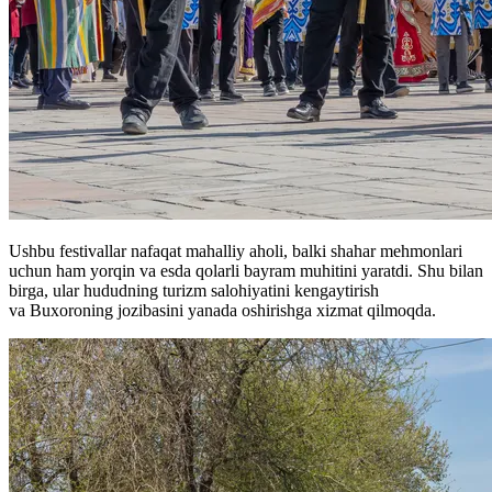
Ushbu festivallar nafaqat mahalliy aholi, balki shahar mehmonlari
uchun ham yorqin va esda qolarli bayram muhitini yaratdi. Shu bilan
birga, ular hududning turizm salohiyatini kengaytirish
va Buxoroning jozibasini yanada oshirishga xizmat qilmoqda.