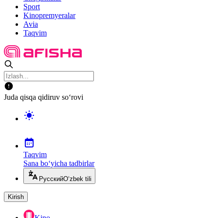
Sport
Kinopremyeralar
Avia
Taqvim
Juda qisqa qidiruv so‘rovi
Taqvim
Sana bo‘yicha tadbirlar
Русский
O‘zbek tili
Kirish
Kino