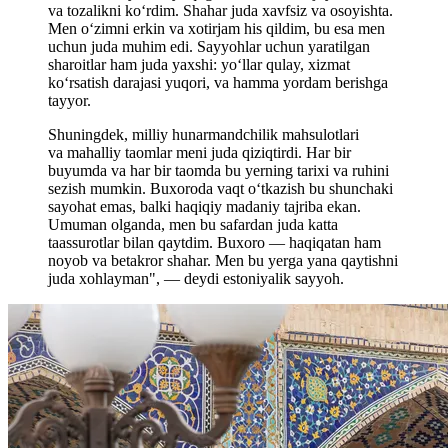
va tozalikni ko‘rdim. Shahar juda xavfsiz va osoyishta.
Men o‘zimni erkin va xotirjam his qildim, bu esa men
uchun juda muhim edi. Sayyohlar uchun yaratilgan
sharoitlar ham juda yaxshi: yo‘llar qulay, xizmat
ko‘rsatish darajasi yuqori, va hamma yordam berishga
tayyor.
Shuningdek, milliy hunarmandchilik mahsulotlari
va mahalliy taomlar meni juda qiziqtirdi. Har bir
buyumda va har bir taomda bu yerning tarixi va ruhini
sezish mumkin. Buxoroda vaqt o‘tkazish bu shunchaki
sayohat emas, balki haqiqiy madaniy tajriba ekan.
Umuman olganda, men bu safardan juda katta
taassurotlar bilan qaytdim. Buxoro — haqiqatan ham
noyob va betakror shahar. Men bu yerga yana qaytishni
juda xohlayman", — deydi estoniyalik sayyoh.