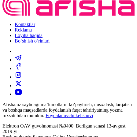
Kontaktlar
Reklama
Loyiha haqida
Bo‘sh ish o‘rinlari
Afisha.uz saytidagi ma‘lumotlarni ko‘paytirish, nusxalash, tarqatish
va boshqa maqsadlarda foydalanish faqat tahririyatning yozma
ruxsati bilan mumkin.
Foydalanuvchi kelishuvi
Elektron OAV guvohnomasi №0400. Berilgan sanasi 13-avgust
2019-yil
Bosh muharrir: Sapayeva Galina Vyacheslavovna