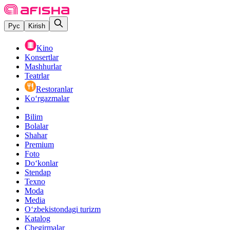
Рус
Kirish
Kino
Konsertlar
Mashhurlar
Teatrlar
Restoranlar
Ko‘rgazmalar
Bilim
Bolalar
Shahar
Premium
Foto
Do‘konlar
Stendap
Texno
Moda
Media
O‘zbekistondagi turizm
Katalog
Chegirmalar