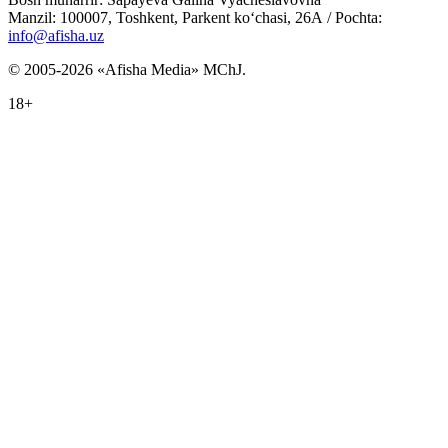
Manzil: 100007, Toshkent, Parkent ko‘chasi, 26А / Pochta:
info@afisha.uz
© 2005-2026 «Afisha Media» MChJ.
18+