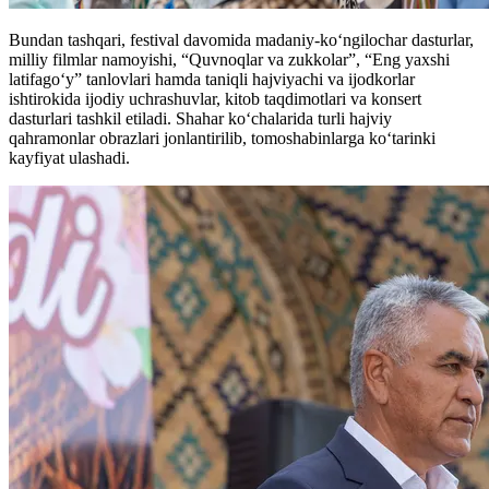
Bundan tashqari, festival davomida madaniy-ko‘ngilochar dasturlar,
milliy filmlar namoyishi, “Quvnoqlar va zukkolar”, “Eng yaxshi
latifago‘y” tanlovlari hamda taniqli hajviyachi va ijodkorlar
ishtirokida ijodiy uchrashuvlar, kitob taqdimotlari va konsert
dasturlari tashkil etiladi. Shahar ko‘chalarida turli hajviy
qahramonlar obrazlari jonlantirilib, tomoshabinlarga ko‘tarinki
kayfiyat ulashadi.