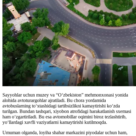
Sayyohlar uchun muzey va “O‘zbekiston” mehmonxonasi yonida
alohida avtoturargohlar ajratiladi. Bu chora yordamida
avtobuslarning to‘xtashidagi tartibsizlikni kamaytirishi koʻzda
turilgan. Bundan tashqari, xiyobon atrofidagi harakatlanish sxemasi
ham o‘zgartiriladi. Bu esa avtomobillar oqimini biroz tezlashtirib,
yo‘llardagi xavfli vaziyatlarni kamaytirishi kutilmoqda.
Umuman olganda, loyiha shahar markazini piyodalar uchun ham,