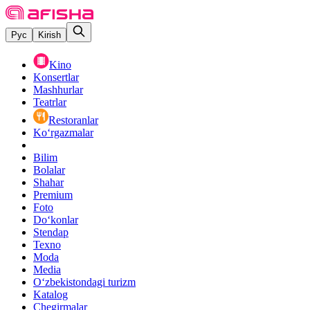
Рус
Kirish
Kino
Konsertlar
Mashhurlar
Teatrlar
Restoranlar
Ko‘rgazmalar
Bilim
Bolalar
Shahar
Premium
Foto
Do‘konlar
Stendap
Texno
Moda
Media
O‘zbekistondagi turizm
Katalog
Chegirmalar