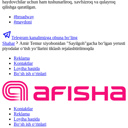
haydovchilar uchun ham tushunarliroq, xavfsizroq va qulayroq
qilishga qaratilgan.
#
broadway
#
maydoni
Telegram kanalimizga obuna bo‘ling
Shahar
Amir Temur xiyobonidan "Sayilgoh"gacha boʻlgan yerusti
piyodalar oʻtish yoʻllarini tiklash rejalashtirilmoqda
Reklama
Kontaktlar
Loyiha haqida
Bo‘sh ish o‘rinlari
Kontaktlar
Reklama
Loyiha haqida
Bo‘sh ish o‘rinlari