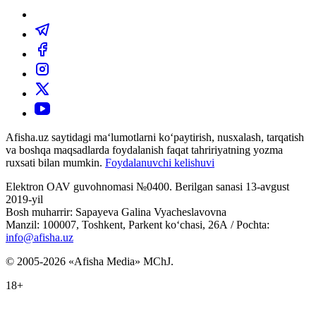
Afisha.uz saytidagi ma‘lumotlarni ko‘paytirish, nusxalash, tarqatish
va boshqa maqsadlarda foydalanish faqat tahririyatning yozma
ruxsati bilan mumkin.
Foydalanuvchi kelishuvi
Elektron OAV guvohnomasi №0400. Berilgan sanasi 13-avgust
2019-yil
Bosh muharrir: Sapayeva Galina Vyacheslavovna
Manzil: 100007, Toshkent, Parkent ko‘chasi, 26А / Pochta:
info@afisha.uz
© 2005-2026 «Afisha Media» MChJ.
18+