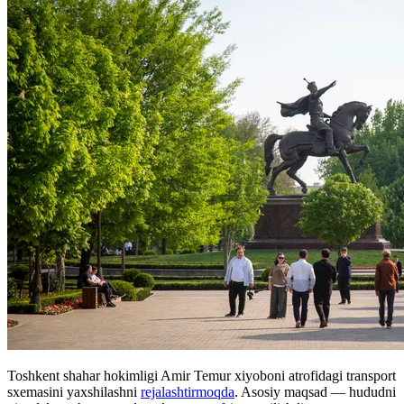
Toshkent shahar hokimligi Amir Temur xiyoboni atrofidagi transport
sxemasini yaxshilashni
rejalashtirmoqda
. Asosiy maqsad — hududni