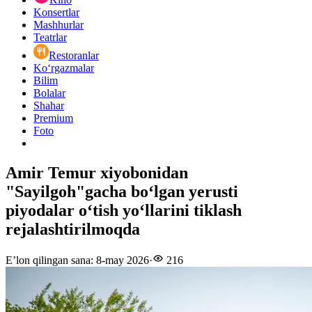
Konsertlar
Mashhurlar
Teatrlar
Restoranlar
Ko‘rgazmalar
Bilim
Bolalar
Shahar
Premium
Foto
Amir Temur xiyobonidan
"Sayilgoh"gacha boʻlgan yerusti
piyodalar oʻtish yoʻllarini tiklash
rejalashtirilmoqda
E’lon qilingan sana
:
8-may 2026
·
216