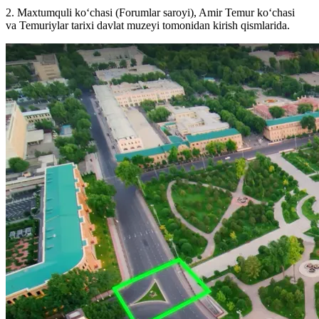
2. Maxtumquli ko‘chasi (Forumlar saroyi), Amir Temur ko‘chasi
va Temuriylar tarixi davlat muzeyi tomonidan kirish qismlarida.