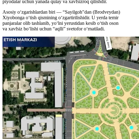
piyodalar uchun yanada qulay va xavfsizroq qilishdir.
Asosiy o‘zgarishlardan biri — “Sayilgoh"dan (Brodveydan)
Xiyobonga o‘tish qismining o‘zgartirilishidir. U yerda temir
panjaralar olib tashlanib, yo‘lni yerustidan kesib o‘tish oson
va xavfsiz bo‘lishi uchun “aqlli” svetofor o‘rnatiladi.