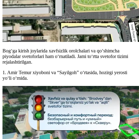
Bogʻga kirish joylarida xavfsizlik orolchalari va qoʻshimcha
piyodalar svetoforlari ham oʻrnatiladi. Jami toʻrtta svetofor tizimi
rejalashtirilgan.
1. Amir Temur xiyoboni va “Sayilgoh” o‘rtasida, hozirgi yerosti
yo‘li o‘rnida.