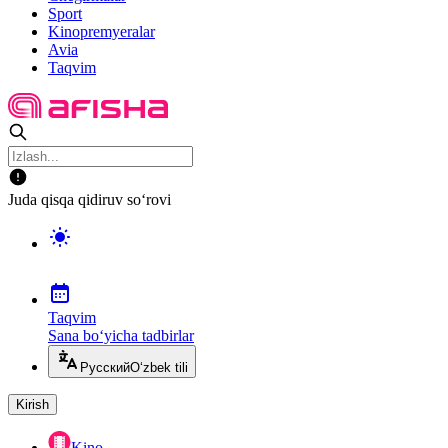
Sport
Kinopremyeralar
Avia
Taqvim
Juda qisqa qidiruv so‘rovi
Taqvim
Sana bo‘yicha tadbirlar
Русский
O‘zbek tili
Kirish
Kino