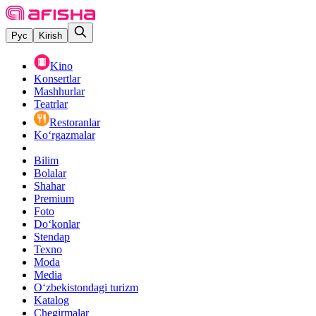
Рус
Kirish
Kino
Konsertlar
Mashhurlar
Teatrlar
Restoranlar
Ko‘rgazmalar
Bilim
Bolalar
Shahar
Premium
Foto
Do‘konlar
Stendap
Texno
Moda
Media
O‘zbekistondagi turizm
Katalog
Chegirmalar