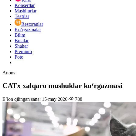
Konsertlar
Mashhurlar
Teatrlar
Restoranlar
Ko‘rgazmalar
Bilim
Bolalar
Shahar
Premium
Foto
Anons
CATx xalqaro mushuklar koʻrgazmasi
E’lon qilingan sana
:
15-may 2026
·
788