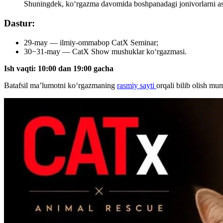
Shuningdek, ko‘rgazma davomida boshpanadagi jonivorlarni asra
Dastur:
29-may — ilmiy-ommabop CatX Seminar;
30−31-may — CatX Show mushuklar koʻrgazmasi.
Ish vaqti: 10:00 dan 19:00 gacha
Batafsil ma’lumotni koʻrgazmaning
rasmiy sayti
orqali bilib olish mu