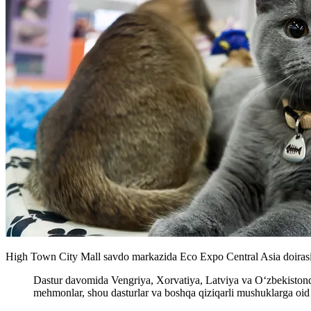
High Town City Mall savdo markazida Eco Expo Central Asia doirasid
Dastur davomida Vengriya, Xorvatiya, Latviya va O‘zbekistondan
mehmonlar, shou dasturlar va boshqa qiziqarli mushuklarga oid f