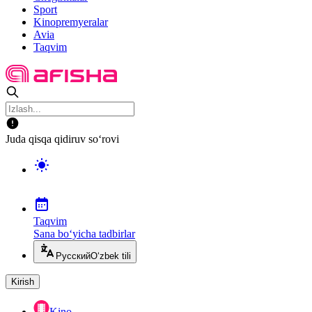
Sport
Kinopremyeralar
Avia
Taqvim
Juda qisqa qidiruv so‘rovi
Taqvim
Sana bo‘yicha tadbirlar
Русский
O‘zbek tili
Kirish
Kino