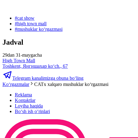
#
cat show
#
high town mall
#
mushuklar koʻrgazmasi
Jadval
29dan 31-maygacha
High Town Mall
Toshkent, Янгишахар ko‘ch., 67
Telegram kanalimizga obuna bo‘ling
Ko‘rgazmalar
CATx xalqaro mushuklar koʻrgazmasi
Reklama
Kontaktlar
Loyiha haqida
Bo‘sh ish o‘rinlari