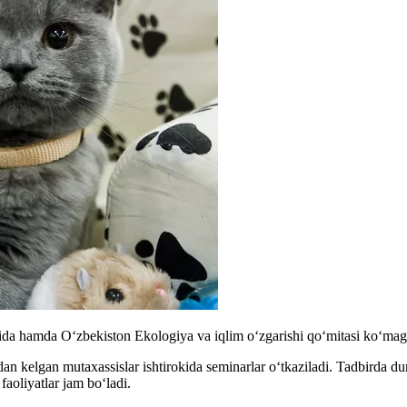
a hamda O‘zbekiston Ekologiya va iqlim o‘zgarishi qo‘mitasi ko‘magi
 kelgan mutaxassislar ishtirokida seminarlar oʻtkaziladi. Tadbirda dun
aoliyatlar jam bo‘ladi.