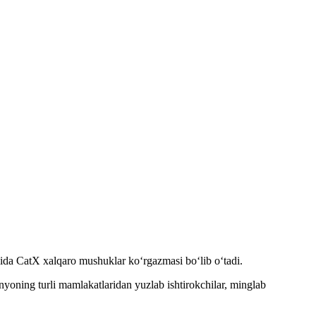
da CatX xalqaro mushuklar ko‘rgazmasi bo‘lib o‘tadi.
yoning turli mamlakatlaridan yuzlab ishtirokchilar, minglab