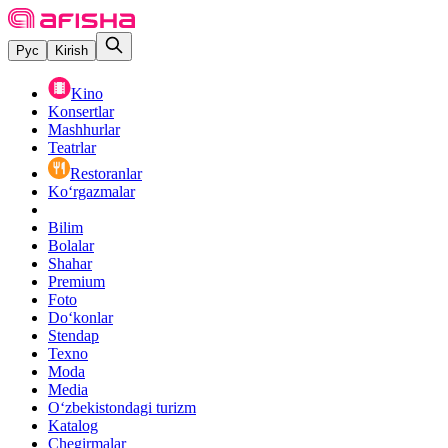
Рус
Kirish
Kino
Konsertlar
Mashhurlar
Teatrlar
Restoranlar
Ko‘rgazmalar
Bilim
Bolalar
Shahar
Premium
Foto
Do‘konlar
Stendap
Texno
Moda
Media
O‘zbekistondagi turizm
Katalog
Chegirmalar