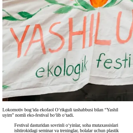
Lokomotiv bog‘ida ekofaol O‘rikguli tashabbusi bilan “Yashil
uyim” nomli eko-festival bo‘lib o‘tadi.
Festival dasturidan sovrinli o‘yinlar, soha mutaxassislari
ishtirokidagi seminar va treninglar, bolalar uchun plastik