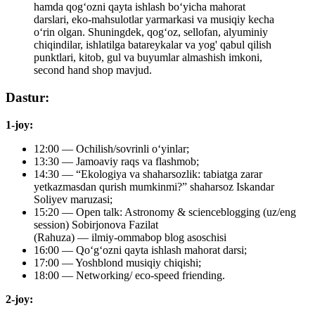
hamda qog‘ozni qayta ishlash bo‘yicha mahorat
darslari, eko-mahsulotlar yarmarkasi va musiqiy kecha
o‘rin olgan. Shuningdek, qogʻoz, sellofan, alyuminiy
chiqindilar, ishlatilga batareykalar va yog' qabul qilish
punktlari, kitob, gul va buyumlar almashish imkoni,
second hand shop mavjud.
Dastur:
1-joy:
12:00 — Ochilish/sovrinli oʻyinlar;
13:30 — Jamoaviy raqs va flashmob;
14:30 — “Ekologiya va shaharsozlik: tabiatga zarar
yetkazmasdan qurish mumkinmi?” shaharsoz Iskandar
Soliyev maruzasi;
15:20 — Open talk: Astronomy & scienceblogging (uz/eng
session) Sobirjonova Fazilat
(Rahuza) — ilmiy-ommabop blog asoschisi
16:00 — Qoʻgʻozni qayta ishlash mahorat darsi;
17:00 — Yoshblond musiqiy chiqishi;
18:00 — Networking/ eco-speed friending.
2-joy: