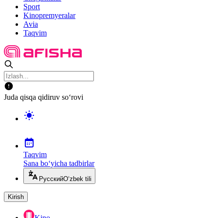
Sport
Kinopremyeralar
Avia
Taqvim
Juda qisqa qidiruv so‘rovi
Taqvim
Sana bo‘yicha tadbirlar
Русский
O‘zbek tili
Kirish
Kino