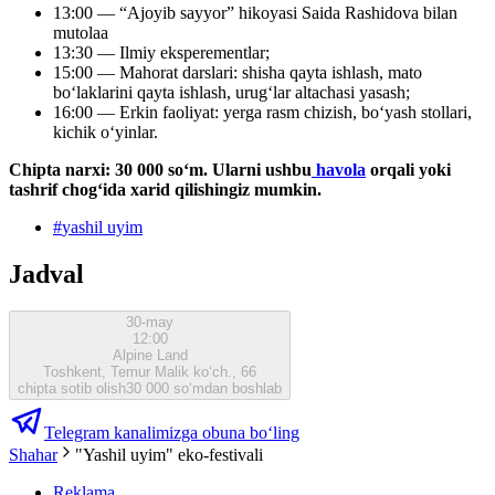
13:00 — “Ajoyib sayyor” hikoyasi Saida Rashidova bilan
mutolaa
13:30 — Ilmiy eksperementlar;
15:00 — Mahorat darslari: shisha qayta ishlash, mato
boʻlaklarini qayta ishlash, urugʻlar altachasi yasash;
16:00 — Erkin faoliyat: yerga rasm chizish, boʻyash stollari,
kichik oʻyinlar.
Chipta narxi: 30 000 soʻm. Ularni ushbu
havola
orqali yoki
tashrif chogʻida xarid qilishingiz mumkin.
#
yashil uyim
Jadval
30-may
12:00
Alpine Land
Toshkent, Temur Malik ko‘ch., 66
chipta sotib olish
30 000 so‘mdan boshlab
Telegram kanalimizga obuna bo‘ling
Shahar
"Yashil uyim" eko-festivali
Reklama