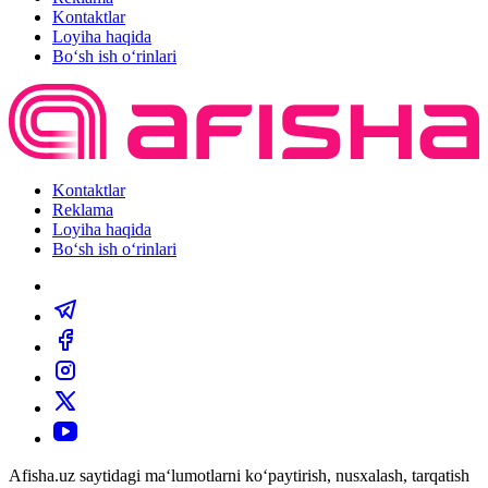
Kontaktlar
Loyiha haqida
Bo‘sh ish o‘rinlari
Kontaktlar
Reklama
Loyiha haqida
Bo‘sh ish o‘rinlari
Afisha.uz saytidagi ma‘lumotlarni ko‘paytirish, nusxalash, tarqatish