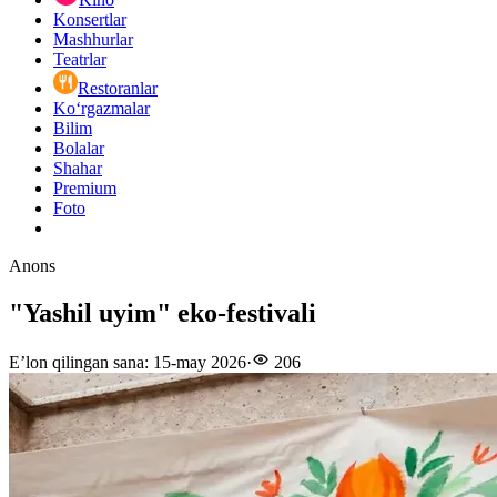
Konsertlar
Mashhurlar
Teatrlar
Restoranlar
Ko‘rgazmalar
Bilim
Bolalar
Shahar
Premium
Foto
Anons
"Yashil uyim" eko-festivali
E’lon qilingan sana
:
15-may 2026
·
206