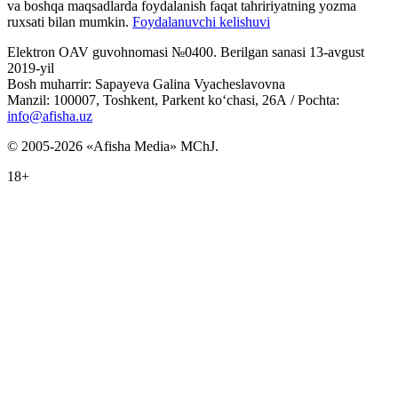
va boshqa maqsadlarda foydalanish faqat tahririyatning yozma
ruxsati bilan mumkin.
Foydalanuvchi kelishuvi
Elektron OAV guvohnomasi №0400. Berilgan sanasi 13-avgust
2019-yil
Bosh muharrir: Sapayeva Galina Vyacheslavovna
Manzil: 100007, Toshkent, Parkent ko‘chasi, 26А / Pochta:
info@afisha.uz
© 2005-2026 «Afisha Media» MChJ.
18+