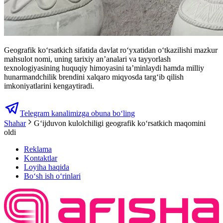
Geografik ko‘rsatkich sifatida davlat ro‘yxatidan o‘tkazilishi mazkur
mahsulot nomi, uning tarixiy an’analari va tayyorlash
texnologiyasining huquqiy himoyasini ta’minlaydi hamda milliy
hunarmandchilik brendini xalqaro miqyosda targ‘ib qilish
imkoniyatlarini kengaytiradi.
Telegram kanalimizga obuna bo‘ling
Shahar
Gʻijduvon kulolchiligi geografik koʻrsatkich maqomini
oldi
Reklama
Kontaktlar
Loyiha haqida
Bo‘sh ish o‘rinlari