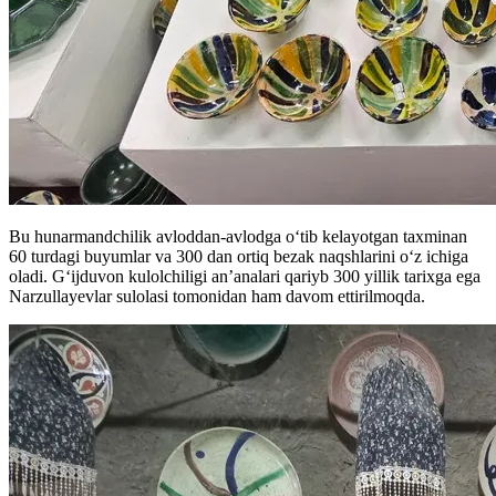
Bu hunarmandchilik avloddan-avlodga oʻtib kelayotgan taxminan
60 turdagi buyumlar va 300 dan ortiq bezak naqshlarini oʻz ichiga
oladi. Gʻijduvon kulolchiligi an’analari qariyb 300 yillik tarixga ega
Narzullayevlar sulolasi tomonidan ham davom ettirilmoqda.