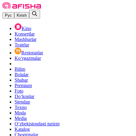
Рус
Kirish
Kino
Konsertlar
Mashhurlar
Teatrlar
Restoranlar
Ko‘rgazmalar
Bilim
Bolalar
Shahar
Premium
Foto
Do‘konlar
Stendap
Texno
Moda
Media
O‘zbekistondagi turizm
Katalog
Chegirmalar