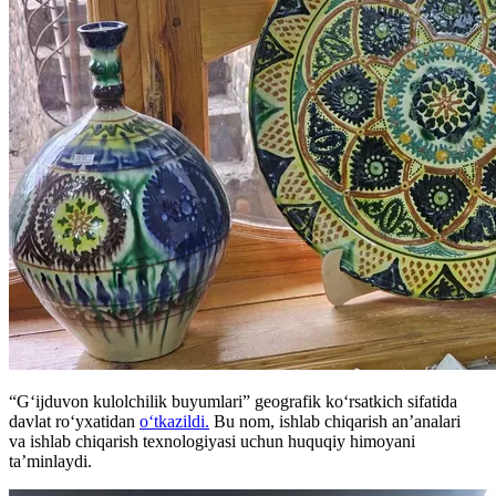
“G‘ijduvon kulolchilik buyumlari” geografik ko‘rsatkich sifatida
davlat ro‘yxatidan
o‘tkazildi.
Bu nom, ishlab chiqarish an’analari
va ishlab chiqarish texnologiyasi uchun huquqiy himoyani
ta’minlaydi.