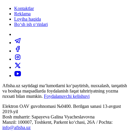
Kontaktlar
Reklama
Loyiha haqida
Bo‘sh ish o‘rinlari
Afisha.uz saytidagi ma‘lumotlarni ko‘paytirish, nusxalash, tarqatish
va boshqa maqsadlarda foydalanish faqat tahririyatning yozma
ruxsati bilan mumkin.
Foydalanuvchi kelishuvi
Elektron OAV guvohnomasi №0400. Berilgan sanasi 13-avgust
2019-yil
Bosh muharrir: Sapayeva Galina Vyacheslavovna
Manzil: 100007, Toshkent, Parkent ko‘chasi, 26А / Pochta:
info@afisha.uz