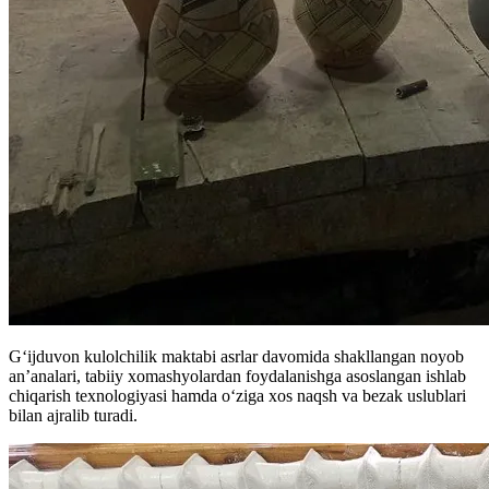
G‘ijduvon kulolchilik maktabi asrlar davomida shakllangan noyob
an’analari, tabiiy xomashyolardan foydalanishga asoslangan ishlab
chiqarish texnologiyasi hamda o‘ziga xos naqsh va bezak uslublari
bilan ajralib turadi.