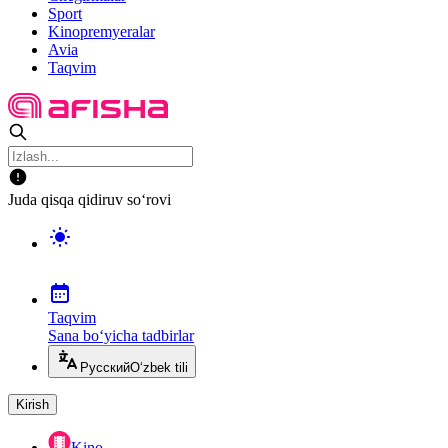
Sport
Kinopremyeralar
Avia
Taqvim
Juda qisqa qidiruv so‘rovi
Taqvim
Sana bo‘yicha tadbirlar
Русский
O‘zbek tili
Kirish
Kino