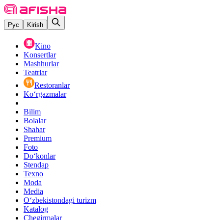
Рус
Kirish
Kino
Konsertlar
Mashhurlar
Teatrlar
Restoranlar
Ko‘rgazmalar
Bilim
Bolalar
Shahar
Premium
Foto
Do‘konlar
Stendap
Texno
Moda
Media
O‘zbekistondagi turizm
Katalog
Chegirmalar