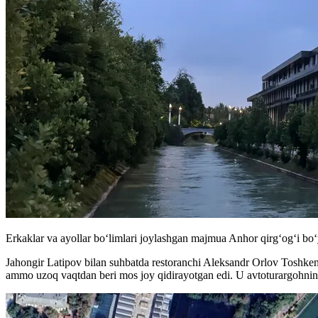
Erkaklar va ayollar boʻlimlari joylashgan majmua Anhor qirgʻogʻi boʻ
Jahongir Latipov bilan suhbatda restoranchi Aleksandr Orlov Tosh
ammo uzoq vaqtdan beri mos joy qidirayotgan edi. U avtoturargohning ma