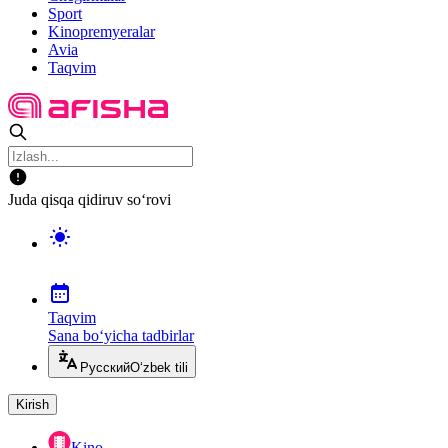
Sport
Kinopremyeralar
Avia
Taqvim
Juda qisqa qidiruv so‘rovi
Taqvim
Sana bo‘yicha tadbirlar
Русский
O‘zbek tili
Kirish
Kino