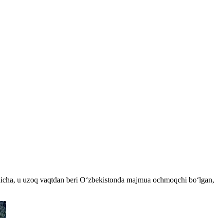
shicha, u uzoq vaqtdan beri Oʻzbekistonda majmua ochmoqchi boʻlgan,