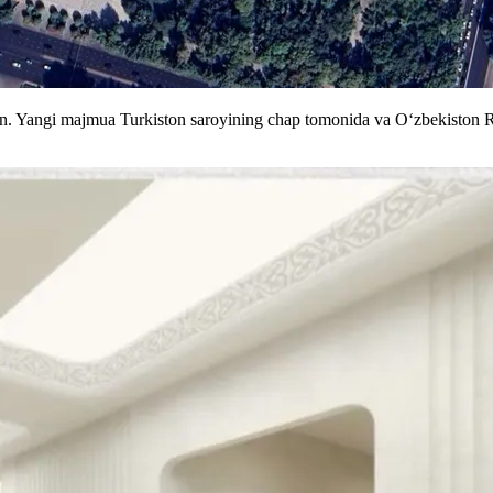
n. Yangi majmua Turkiston saroyining chap tomonida va Oʻzbekiston Re