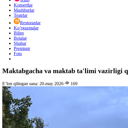
Konsertlar
Mashhurlar
Teatrlar
Restoranlar
Ko‘rgazmalar
Bilim
Bolalar
Shahar
Premium
Foto
Maktabgacha va maktab ta'limi vazirlig
E’lon qilingan sana
:
20-may 2026
·
169