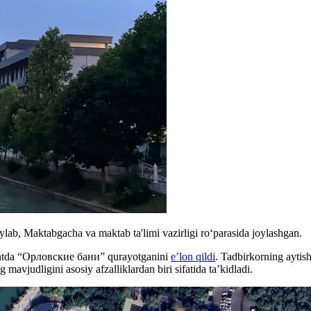
ylab, Maktabgacha va maktab ta'limi vazirligi roʻparasida joylashgan.
kentda “Орловские бани” qurayotganini
e’lon qildi
. Tadbirkorning ayti
vjudligini asosiy afzalliklardan biri sifatida ta’kidladi.