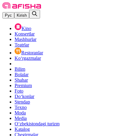
Рус
Kirish
Kino
Konsertlar
Mashhurlar
Teatrlar
Restoranlar
Ko‘rgazmalar
Bilim
Bolalar
Shahar
Premium
Foto
Do‘konlar
Stendap
Texno
Moda
Media
O‘zbekistondagi turizm
Katalog
Chegirmalar