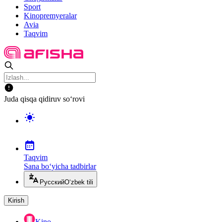
Sport
Kinopremyeralar
Avia
Taqvim
Juda qisqa qidiruv so‘rovi
Taqvim
Sana bo‘yicha tadbirlar
Русский
O‘zbek tili
Kirish
Kino