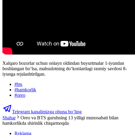
Xalqaro bozorlar uchun onlayn oldindan buyurtmalar 1-iyundan
boshlangan bo‘lsa, mahsulotning do‘konlardagi rasmiy savdosi 8-
iyunga rejalashtirilgan.
#
bts
#
hamkorlik
#
oreo
Telegram kanalimizga obuna bo‘ling
Shahar
Oreo va BTS guruhning 13 yilligi munosabati bilan
hamkorlikda shirinlik chiqarmoqda
Reklama