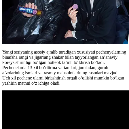
Yangi seriyaning asosiy ajralib turadigan xususiyati pechenyelarning
binafsha rangi va jigarrang shakar bilan tayyorlangan an’anaviy
koreys shirinligi boʻlgan hotteok ta’mli toʻldirish boʻladi.
Pechenelarda 13 xil boʻrttirma variantlari, jumladan, guruh
a’zolarining ismlari va rasmiy mahsulotlarining rasmlari mavjud.
Uch xil pechene ularni birlashtirish orqali oʻqilishi mumkin boʻlgan
yashirin matnni oʻz ichiga oladi.