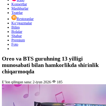
Konsertlar
Mashhurlar
Teatrlar
Restoranlar
Ko‘rgazmalar
Bilim
Bolalar
Shahar
Premium
Foto
Oreo va BTS guruhning 13 yilligi
munosabati bilan hamkorlikda shirinlik
chiqarmoqda
E’lon qilingan sana
:
2-iyun 2026
·
185