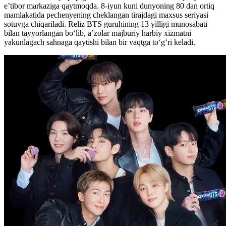
e’tibor markaziga qaytmoqda. 8-iyun kuni dunyoning 80 dan ortiq
mamlakatida pechenyening cheklangan tirajdagi maxsus seriyasi
sotuvga chiqariladi. Reliz BTS guruhining 13 yilligi munosabati
bilan tayyorlangan bo‘lib, a’zolar majburiy harbiy xizmatni
yakunlagach sahnaga qaytishi bilan bir vaqtga to‘g‘ri keladi.