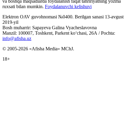
va boshqa maqsadlarda foydalanish faqat tahririyatning yozma
ruxsati bilan mumkin.
Foydalanuvchi kelishuvi
Elektron OAV guvohnomasi №0400. Berilgan sanasi 13-avgust
2019-yil
Bosh muharrir: Sapayeva Galina Vyacheslavovna
Manzil: 100007, Toshkent, Parkent ko‘chasi, 26А / Pochta:
info@afisha.uz
© 2005-2026 «Afisha Media» MChJ.
18+