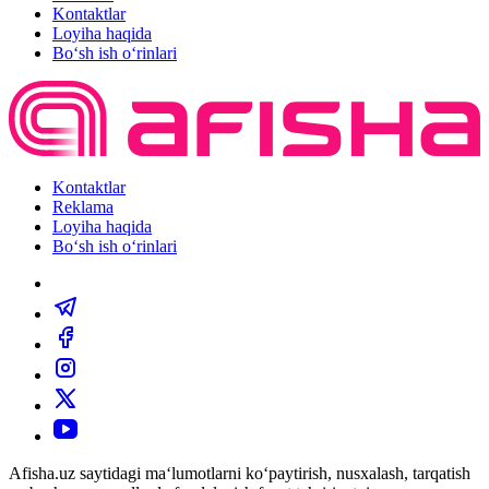
Kontaktlar
Loyiha haqida
Bo‘sh ish o‘rinlari
Kontaktlar
Reklama
Loyiha haqida
Bo‘sh ish o‘rinlari
Afisha.uz saytidagi ma‘lumotlarni ko‘paytirish, nusxalash, tarqatish