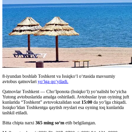
8-iyundan boshlab Toshkent va Issiqko‘l o‘rtasida mavsumiy
avtobus qatnovlari
yo‘lga qo‘yiladi.
Qatnovlar Toshkent — Cho‘lponota (Issiqko‘l) yo‘nalishi bo‘yicha
Yutong avtobuslarida amalga oshiriladi. Avtobuslar iyun oyining juft
kunlarida “Toshkent” avtovokzalidan soat
15:00
da yo‘lga chiqadi.
Issiqko‘ldan Toshkentga qaytish reyslari esa oyning toq kunlarida
tashkil etiladi.
Bitta chipta narxi
365 ming so‘m
etib belgilangan.