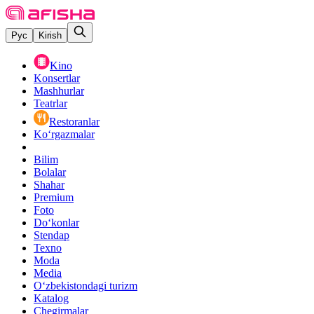
Рус
Kirish
Kino
Konsertlar
Mashhurlar
Teatrlar
Restoranlar
Ko‘rgazmalar
Bilim
Bolalar
Shahar
Premium
Foto
Do‘konlar
Stendap
Texno
Moda
Media
O‘zbekistondagi turizm
Katalog
Chegirmalar