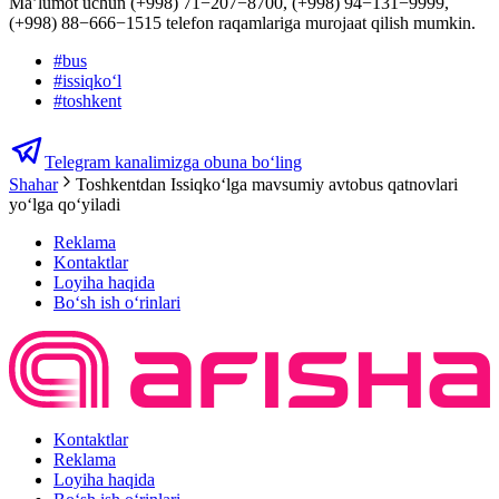
Ma’lumot uchun (+998) 71−207−8700, (+998) 94−131−9999,
(+998) 88−666−1515 telefon raqamlariga murojaat qilish mumkin.
#
bus
#
issiqkoʻl
#
toshkent
Telegram kanalimizga obuna bo‘ling
Shahar
Toshkentdan Issiqko‘lga mavsumiy avtobus qatnovlari
yo‘lga qo‘yiladi
Reklama
Kontaktlar
Loyiha haqida
Bo‘sh ish o‘rinlari
Kontaktlar
Reklama
Loyiha haqida