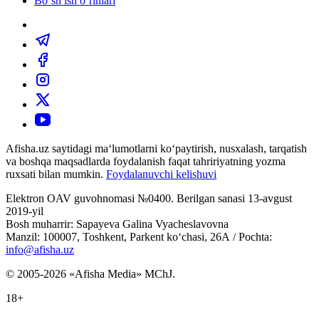
Bo‘sh ish o‘rinlari
Afisha.uz saytidagi ma‘lumotlarni ko‘paytirish, nusxalash, tarqatish
va boshqa maqsadlarda foydalanish faqat tahririyatning yozma
ruxsati bilan mumkin.
Foydalanuvchi kelishuvi
Elektron OAV guvohnomasi №0400. Berilgan sanasi 13-avgust
2019-yil
Bosh muharrir: Sapayeva Galina Vyacheslavovna
Manzil: 100007, Toshkent, Parkent ko‘chasi, 26А / Pochta:
info@afisha.uz
© 2005-2026 «Afisha Media» MChJ.
18+