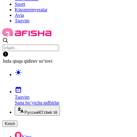
Sport
Kinopremyeralar
Avia
Taqvim
Juda qisqa qidiruv so‘rovi
Taqvim
Sana bo‘yicha tadbirlar
Русский
O‘zbek tili
Kirish
Kino