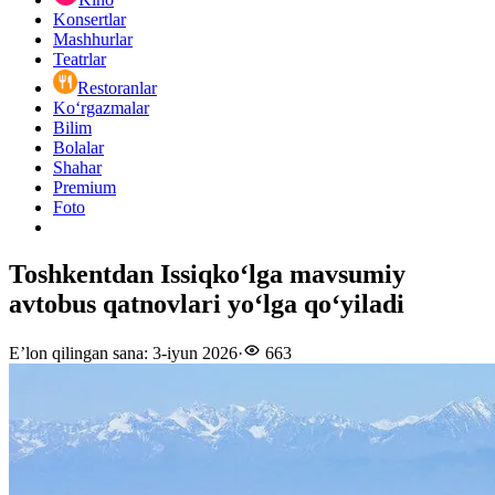
Konsertlar
Mashhurlar
Teatrlar
Restoranlar
Ko‘rgazmalar
Bilim
Bolalar
Shahar
Premium
Foto
Toshkentdan Issiqko‘lga mavsumiy
avtobus qatnovlari yo‘lga qo‘yiladi
E’lon qilingan sana
:
3-iyun 2026
·
663