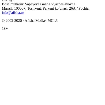
Bosh muharrir: Sapayeva Galina Vyacheslavovna
Manzil: 100007, Toshkent, Parkent ko‘chasi, 26А / Pochta:
info@afisha.uz
© 2005-2026 «Afisha Media» MChJ.
18+