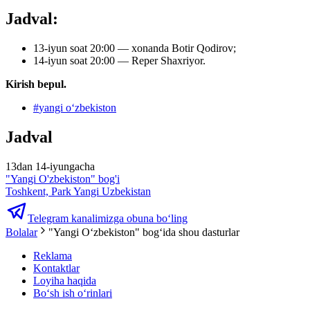
Jadval:
13-iyun soat 20:00 — xonanda Botir Qodirov;
14-iyun soat 20:00 — Reper Shaxriyor.
Kirish bepul.
#
yangi oʻzbekiston
Jadval
13dan 14-iyungacha
"Yangi O'zbekiston" bog'i
Toshkent, Park Yangi Uzbekistan
Telegram kanalimizga obuna bo‘ling
Bolalar
"Yangi Oʻzbekiston" bogʻida shou dasturlar
Reklama
Kontaktlar
Loyiha haqida
Bo‘sh ish o‘rinlari