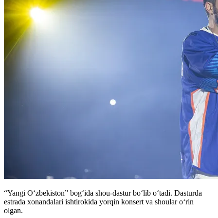
“Yangi Oʻzbekiston” bogʻida shou-dastur boʻlib oʻtadi. Dasturda
estrada xonandalari ishtirokida yorqin konsert va shoular oʻrin
olgan.