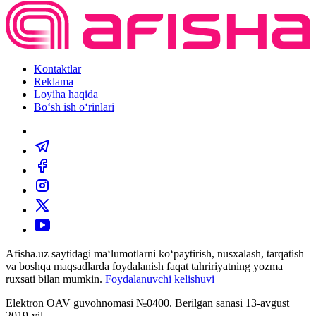
Kontaktlar
Reklama
Loyiha haqida
Bo‘sh ish o‘rinlari
Afisha.uz saytidagi ma‘lumotlarni ko‘paytirish, nusxalash, tarqatish
va boshqa maqsadlarda foydalanish faqat tahririyatning yozma
ruxsati bilan mumkin.
Foydalanuvchi kelishuvi
Elektron OAV guvohnomasi №0400. Berilgan sanasi 13-avgust
2019-yil