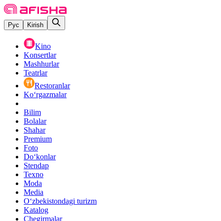
Рус
Kirish
Kino
Konsertlar
Mashhurlar
Teatrlar
Restoranlar
Ko‘rgazmalar
Bilim
Bolalar
Shahar
Premium
Foto
Do‘konlar
Stendap
Texno
Moda
Media
O‘zbekistondagi turizm
Katalog
Chegirmalar