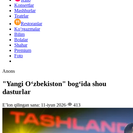
Konsertlar
Mashhurlar
Teatrlar
Restoranlar
Ko‘rgazmalar
Bilim
Bolalar
Shahar
Premium
Foto
Anons
"Yangi Oʻzbekiston" bogʻida shou
dasturlar
E’lon qilingan sana
:
11-iyun 2026
·
413