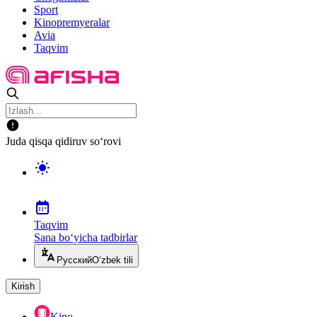
Sport
Kinopremyeralar
Avia
Taqvim
Juda qisqa qidiruv so‘rovi
Taqvim
Sana bo‘yicha tadbirlar
Русский
O‘zbek tili
Kirish
Kino