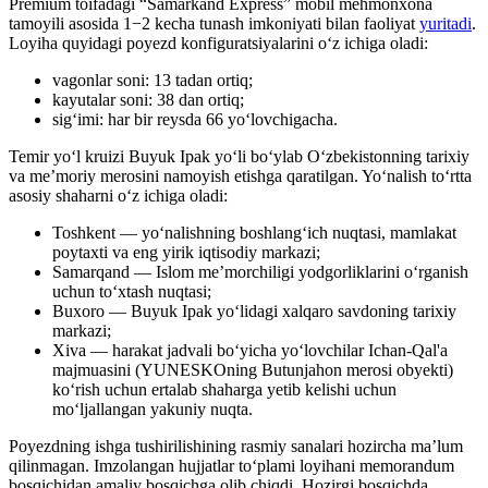
Premium toifadagi “Samarkand Express” mobil mehmonxona
tamoyili asosida 1−2 kecha tunash imkoniyati bilan faoliyat
yuritadi
.
Loyiha quyidagi poyezd konfiguratsiyalarini oʻz ichiga oladi:
vagonlar soni: 13 tadan ortiq;
kayutalar soni: 38 dan ortiq;
sigʻimi: har bir reysda 66 yoʻlovchigacha.
Temir yo‘l kruizi Buyuk Ipak yo‘li bo‘ylab O‘zbekistonning tarixiy
va me’moriy merosini namoyish etishga qaratilgan. Yo‘nalish to‘rtta
asosiy shaharni o‘z ichiga oladi:
Toshkent — yoʻnalishning boshlangʻich nuqtasi, mamlakat
poytaxti va eng yirik iqtisodiy markazi;
Samarqand — Islom meʼmorchiligi yodgorliklarini oʻrganish
uchun toʻxtash nuqtasi;
Buxoro — Buyuk Ipak yoʻlidagi xalqaro savdoning tarixiy
markazi;
Xiva — harakat jadvali boʻyicha yo‘lovchilar Ichan-Qal'a
majmuasini (YUNESKOning Butunjahon merosi obyekti)
ko‘rish uchun ertalab shaharga yetib kelishi uchun
mo‘ljallangan yakuniy nuqta.
Poyezdning ishga tushirilishining rasmiy sanalari hozircha ma’lum
qilinmagan. Imzolangan hujjatlar to‘plami loyihani memorandum
bosqichidan amaliy bosqichga olib chiqdi. Hozirgi bosqichda