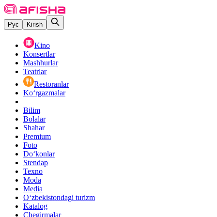
Рус
Kirish
Kino
Konsertlar
Mashhurlar
Teatrlar
Restoranlar
Ko‘rgazmalar
Bilim
Bolalar
Shahar
Premium
Foto
Do‘konlar
Stendap
Texno
Moda
Media
O‘zbekistondagi turizm
Katalog
Chegirmalar