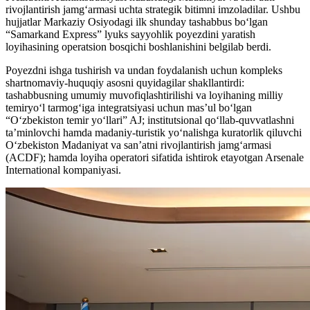
rivojlantirish jamgʻarmasi uchta strategik bitimni imzoladilar. Ushbu
hujjatlar Markaziy Osiyodagi ilk shunday tashabbus boʻlgan
“Samarkand Express” lyuks sayyohlik poyezdini yaratish
loyihasining operatsion bosqichi boshlanishini belgilab berdi.
Poyezdni ishga tushirish va undan foydalanish uchun kompleks
shartnomaviy-huquqiy asosni quyidagilar shakllantirdi:
tashabbusning umumiy muvofiqlashtirilishi va loyihaning milliy
temiryo‘l tarmog‘iga integratsiyasi uchun mas’ul bo‘lgan
“O‘zbekiston temir yo‘llari” AJ; institutsional qo‘llab-quvvatlashni
ta’minlovchi hamda madaniy-turistik yo‘nalishga kuratorlik qiluvchi
O‘zbekiston Madaniyat va san’atni rivojlantirish jamg‘armasi
(ACDF); hamda loyiha operatori sifatida ishtirok etayotgan Arsenale
International kompaniyasi.