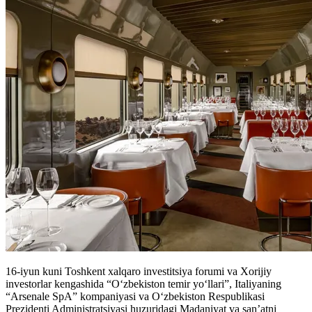
16-iyun kuni Toshkent xalqaro investitsiya forumi va Xorijiy
investorlar kengashida “Oʻzbekiston temir yoʻllari”, Italiyaning
“Arsenale SpA” kompaniyasi va Oʻzbekiston Respublikasi
Prezidenti Administratsiyasi huzuridagi Madaniyat va sanʼatni