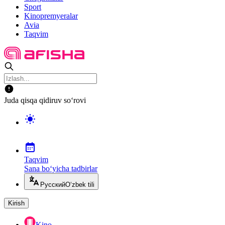
Sport
Kinopremyeralar
Avia
Taqvim
Juda qisqa qidiruv so‘rovi
Taqvim
Sana bo‘yicha tadbirlar
Русский
O‘zbek tili
Kirish
Kino