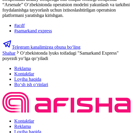
“Arsenale” O‘zbekistonda operatsion modelni yakunlash va tarkibni
foydalanishga tayyorlash uchun ixtisoslashtirilgan operatsion
platformani yaratishga kirishgan.
#
acdf
#
samarkand express
Telegram kanalimizga obuna bo‘ling
Shahar
O‘zbekistonda lyuks toifadagi "Samarkand Express"
poyezdi yo‘lga qo‘yiladi
Reklama
Kontaktlar
Loyiha haqida
Bo‘sh ish o‘rinlari
Kontaktlar
Reklama
Loyiha haqida