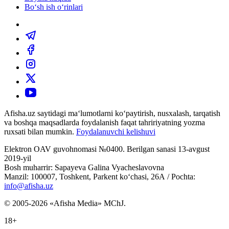
Bo‘sh ish o‘rinlari
Afisha.uz saytidagi ma‘lumotlarni ko‘paytirish, nusxalash, tarqatish
va boshqa maqsadlarda foydalanish faqat tahririyatning yozma
ruxsati bilan mumkin.
Foydalanuvchi kelishuvi
Elektron OAV guvohnomasi №0400. Berilgan sanasi 13-avgust
2019-yil
Bosh muharrir: Sapayeva Galina Vyacheslavovna
Manzil: 100007, Toshkent, Parkent ko‘chasi, 26А / Pochta:
info@afisha.uz
© 2005-2026 «Afisha Media» MChJ.
18+