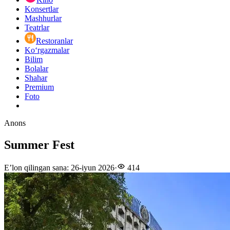
Konsertlar
Mashhurlar
Teatrlar
Restoranlar
Ko‘rgazmalar
Bilim
Bolalar
Shahar
Premium
Foto
Anons
Summer Fest
E’lon qilingan sana
:
26-iyun 2026
·
414