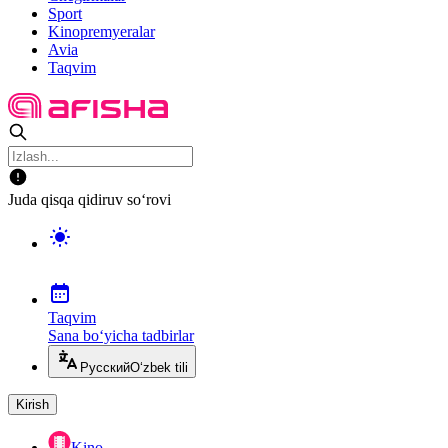
Sport
Kinopremyeralar
Avia
Taqvim
Juda qisqa qidiruv so‘rovi
Taqvim
Sana bo‘yicha tadbirlar
Русский
O‘zbek tili
Kirish
Kino