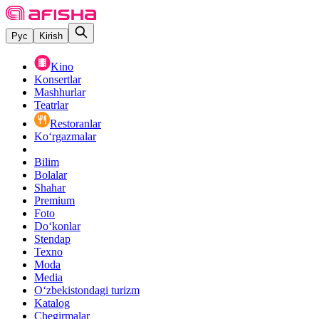
Рус
Kirish
Kino
Konsertlar
Mashhurlar
Teatrlar
Restoranlar
Ko‘rgazmalar
Bilim
Bolalar
Shahar
Premium
Foto
Do‘konlar
Stendap
Texno
Moda
Media
O‘zbekistondagi turizm
Katalog
Chegirmalar