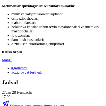
Mehmonlar quyidagilarni kutishlari mumkin:
milliy va xalqaro taomlar taqdimoti;
oshpazlik shoulari;
mahorat darslari;
bolalar va kattalar uchun oʻyin maydonchalari va interaktiv
maydonchalar;
foto zonalar;
dam olish maskanlari;
oʻzbek san’atkorlarining chiqishlari.
Kirish bepul
Manzil
.
#
gastrofest
#
oziq-ovqat festivali
Jadval
27dan 28-iyungacha
17:00
Telegram kanalimizga obuna bo‘ling