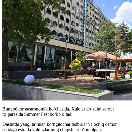
Bunyodkor gastronomik koʻchasida, Xalqlar doʻstligi saroyi
roʻparasida Summer Fest boʻlib oʻtadi.
Dasturda yangi ta’mlar, ko‘ngilochar tadbirlar va ochiq osmon
ostidagi estrada yulduzlarining chiqishlari o‘rin olgan.