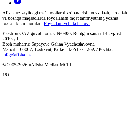
Afisha.uz saytidagi ma‘lumotlarni ko‘paytirish, nusxalash, tarqatish
va boshqa maqsadlarda foydalanish faqat tahririyatning yozma
ruxsati bilan mumkin.
Foydalanuvchi kelishuvi
Elektron OAV guvohnomasi №0400. Berilgan sanasi 13-avgust
2019-yil
Bosh muharrir: Sapayeva Galina Vyacheslavovna
Manzil: 100007, Toshkent, Parkent ko‘chasi, 26А / Pochta:
info@afisha.uz
© 2005-2026 «Afisha Media» MChJ.
18+