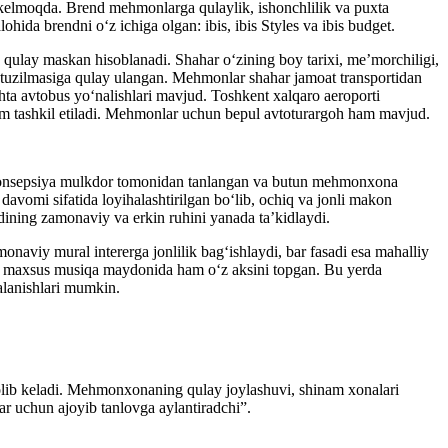
b kelmoqda. Brend mehmonlarga qulaylik, ishonchlilik va puxta
hida brendni o‘z ichiga olgan: ibis, ibis Styles va ibis budget.
ulay maskan hisoblanadi. Shahar o‘zining boy tarixi, me’morchiligi,
tuzilmasiga qulay ulangan. Mehmonlar shahar jamoat transportidan
ta avtobus yo‘nalishlari mavjud. Toshkent xalqaro aeroporti
m tashkil etiladi. Mehmonlar uchun bepul avtoturargoh ham mavjud.
 konsepsiya mulkdor tomonidan tanlangan va butun mehmonxona
davomi sifatida loyihalashtirilgan bo‘lib, ochiq va jonli makon
ining zamonaviy va erkin ruhini yanada ta’kidlaydi.
naviy mural intererga jonlilik bag‘ishlaydi, bar fasadi esa mahalliy
gi maxsus musiqa maydonida ham o‘z aksini topgan. Bu yerda
lanishlari mumkin.
 olib keladi. Mehmonxonaning qulay joylashuvi, shinam xonalari
 uchun ajoyib tanlovga aylantiradchi”.