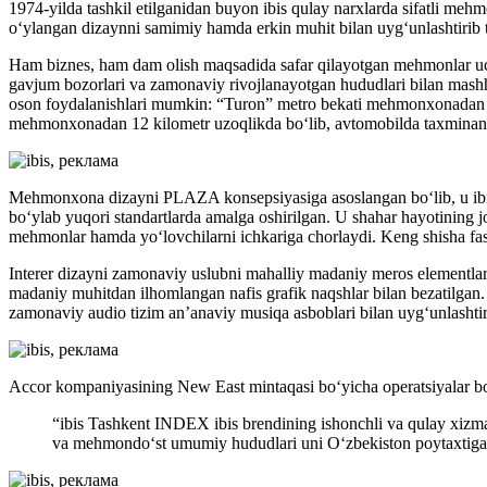
1974-yilda tashkil etilganidan buyon ibis qulay narxlarda sifatli me
o‘ylangan dizaynni samimiy hamda erkin muhit bilan uyg‘unlashtirib taq
Ham biznes, ham dam olish maqsadida safar qilayotgan mehmonlar uch
gavjum bozorlari va zamonaviy rivojlanayotgan hududlari bilan mash
oson foydalanishlari mumkin: “Turon” metro bekati mehmonxonadan ati
mehmonxonadan 12 kilometr uzoqlikda bo‘lib, avtomobilda taxminan 2
Mehmonxona dizayni PLAZA konsepsiyasiga asoslangan bo‘lib, u ibi
bo‘ylab yuqori standartlarda amalga oshirilgan. U shahar hayotining j
mehmonlar hamda yo‘lovchilarni ichkariga chorlaydi. Keng shisha fas
Interer dizayni zamonaviy uslubni mahalliy madaniy meros elementlari
madaniy muhitdan ilhomlangan nafis grafik naqshlar bilan bezatilga
zamonaviy audio tizim an’anaviy musiqa asboblari bilan uyg‘unlash
Accor kompaniyasining New East mintaqasi bo‘yicha operatsiyalar bo
“ibis Tashkent INDEX ibis brendining ishonchli va qulay xizma
va mehmondo‘st umumiy hududlari uni O‘zbekiston poytaxtiga t