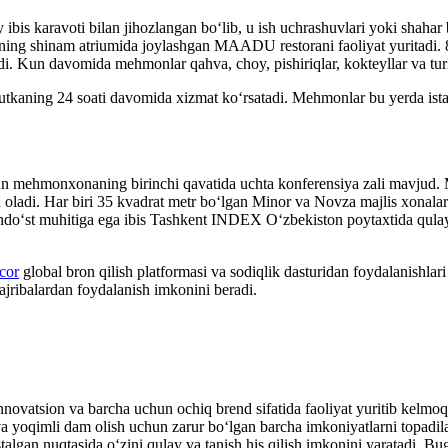
s karavoti bilan jihozlangan bo‘lib, u ish uchrashuvlari yoki shahar 
ing shinam atriumida joylashgan MAADU restorani faoliyat yuritadi. 8
adi. Kun davomida mehmonlar qahva, choy, pishiriqlar, kokteyllar va tu
tkaning 24 soati davomida xizmat ko‘rsatadi. Mehmonlar bu yerda istalg
mehmonxonaning birinchi qavatida uchta konferensiya zali mavjud. Ma
ladi. Har biri 35 kvadrat metr bo‘lgan Minor va Novza majlis xonalari 
do‘st muhitiga ega ibis Tashkent INDEX O‘zbekiston poytaxtida qulay 
cor
global bron qilish platformasi va sodiqlik dasturidan foydalanis
ajribalardan foydalanish imkonini beradi.
novatsion va barcha uchun ochiq brend sifatida faoliyat yuritib kelmo
a yoqimli dam olish uchun zarur bo‘lgan barcha imkoniyatlarni topadil
stalgan nuqtasida o‘zini qulay va tanish his qilish imkonini yaratadi. 