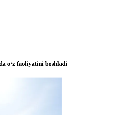
a o‘z faoliyatini boshladi