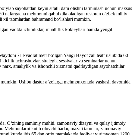
bo‘ylab sayohatdan keyin sifatli dam olishni ta’minlash uchun maxsus
0 nafargacha mehmonni qabul qila oladigan restoran o‘zbek milliy
rli xil taomlardan bahramand bo‘lishlari mumkin.
an vaqtda ichimliklar, mualliflik kokteyllari hamda yengil
ydoni 71 kvadrat metr bo‘lgan Yangi Hayot zali teatr uslubida 60
kichik uchrashuvlar, strategik sessiyalar va seminarlar uchun
narx, amaliylik va ishonchli xizmatni qadrlaydigan sayohatchilar
hlari mumkin. Ushbu dastur a’zolarga mehmonxonada yashash davomida
qda. O‘zining samimiy muhiti, zamonaviy dizayni va qulay ijtimoiy
ar. Mehmonlarni kutib oluvchi barlar, mazali taomlar, zamonaviy
Bugungi kunda ibis 65 dan ortiq mamlakatda faoliyat yuritayotgan 1200