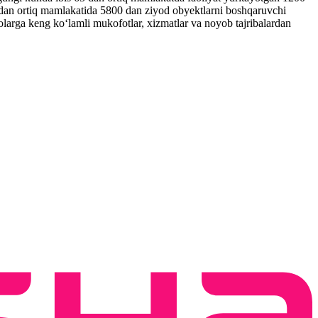
 dan ortiq mamlakatida 5800 dan ziyod obyektlarni boshqaruvchi
zolarga keng ko‘lamli mukofotlar, xizmatlar va noyob tajribalardan