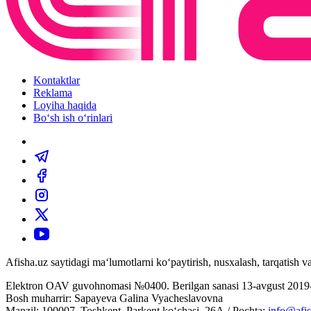
Kontaktlar
Reklama
Loyiha haqida
Bo‘sh ish o‘rinlari
Afisha.uz saytidagi ma‘lumotlarni ko‘paytirish, nusxalash, tarqatish
Elektron OAV guvohnomasi №0400. Berilgan sanasi 13-avgust 2019-
Bosh muharrir: Sapayeva Galina Vyacheslavovna
Manzil: 100007, Toshkent, Parkent ko‘chasi, 26А / Pochta:
info@afis