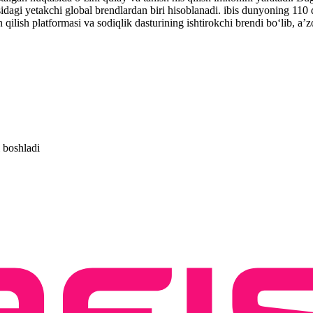
agi yetakchi global brendlardan biri hisoblanadi. ibis dunyoning 110
ilish platformasi va sodiqlik dasturining ishtirokchi brendi bo‘lib, a’
 boshladi