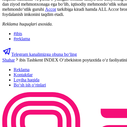
dan ziyod mehmonxonaga ega bo‘lib, iqtisodiy mehmondo‘stlik sohasid
mehmondo‘stlik guruhi
Accor
tarkibiga kiradi hamda ALL Accor bron q
foydalanish imkonini taqdim etadi.
Reklama huquqlari asosida.
#
ibis
#
reklama
Telegram kanalimizga obuna bo‘ling
Shahar
ibis Tashkent INDEX O‘zbekiston poytaxtida o‘z faoliyatini
Reklama
Kontaktlar
Loyiha haqida
Bo‘sh ish o‘rinlari