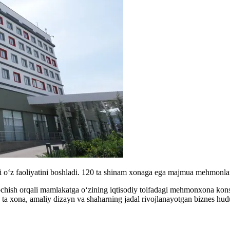
z faoliyatini boshladi. 120 ta shinam xonaga ega majmua mehmonlarga 
ish orqali mamlakatga o‘zining iqtisodiy toifadagi mehmonxona kons
ona, amaliy dizayn va shaharning jadal rivojlanayotgan biznes hududla