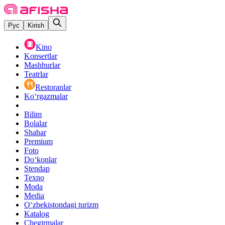
Рус
Kirish
Kino
Konsertlar
Mashhurlar
Teatrlar
Restoranlar
Ko‘rgazmalar
Bilim
Bolalar
Shahar
Premium
Foto
Do‘konlar
Stendap
Texno
Moda
Media
O‘zbekistondagi turizm
Katalog
Chegirmalar