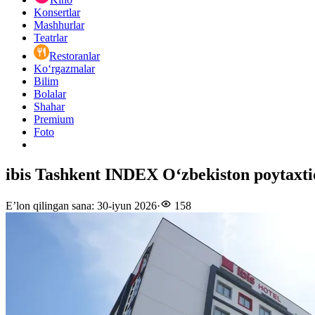
Konsertlar
Mashhurlar
Teatrlar
Restoranlar
Ko‘rgazmalar
Bilim
Bolalar
Shahar
Premium
Foto
ibis Tashkent INDEX O‘zbekiston poytaxtid
E’lon qilingan sana
:
30-iyun 2026
·
158