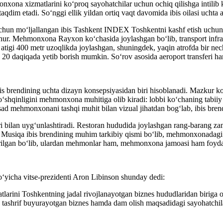
hmonxona xizmatlarini ko‘proq sayohatchilar uchun ochiq qilishga intili
dim etadi. So‘nggi ellik yildan ortiq vaqt davomida ibis oilasi uchta alo
un mo‘ljallangan ibis Tashkent INDEX Toshkentni kashf etish uchun q
hur. Mehmonxona Rayxon ko‘chasida joylashgan bo‘lib, transport infra
gi 400 metr uzoqlikda joylashgan, shuningdek, yaqin atrofda bir nech
0 daqiqada yetib borish mumkin. So‘rov asosida aeroport transferi ha
s brendining uchta dizayn konsepsiyasidan biri hisoblanadi. Mazkur
o‘shqinligini mehmonxona muhitiga olib kiradi: lobbi ko‘chaning tabiiy 
ad mehmonxonani tashqi muhit bilan vizual jihatdan bog‘lab, ibis brend
 bilan uyg‘unlashtiradi. Restoran hududida joylashgan rang-barang zamo
n. Musiqa ibis brendining muhim tarkibiy qismi bo‘lib, mehmonxonada
tirilgan bo‘lib, ulardan mehmonlar ham, mehmonxona jamoasi ham foyda
‘yicha vitse-prezidenti Aron Libinson shunday dedi:
tlarini Toshkentning jadal rivojlanayotgan biznes hududlaridan biriga
ashrif buyurayotgan biznes hamda dam olish maqsadidagi sayohatchilar