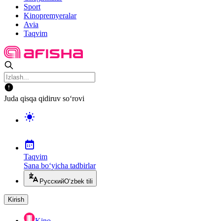
Sport
Kinopremyeralar
Avia
Taqvim
Juda qisqa qidiruv so‘rovi
Taqvim
Sana bo‘yicha tadbirlar
Русский
O‘zbek tili
Kirish
Kino