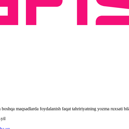
 va boshqa maqsadlarda foydalanish faqat tahririyatning yozma ruxsati 
yil
ha.uz