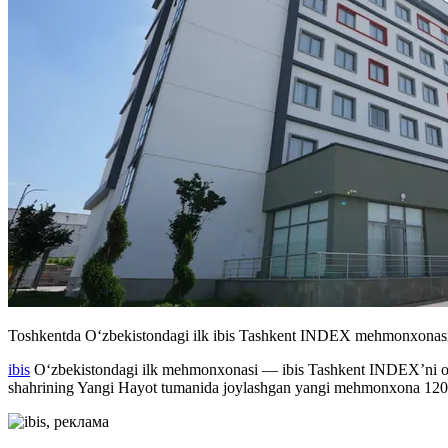
Toshkentda O‘zbekistondagi ilk ibis Tashkent INDEX mehmonxonasi o‘
ibis
O‘zbekistondagi ilk mehmonxonasi — ibis Tashkent INDEX’ni och
shahrining Yangi Hayot tumanida joylashgan yangi mehmonxona 120 ta x