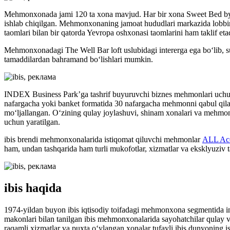
Mehmonxonada jami 120 ta xona mavjud. Har bir xona Sweet Bed by ibi
ishlab chiqilgan. Mehmonxonaning jamoat hududlari markazida lobbin
taomlari bilan bir qatorda Yevropa oshxonasi taomlarini ham taklif et
Mehmonxonadagi The Well Bar loft uslubidagi intererga ega bo‘lib, su
tamaddilardan bahramand bo‘lishlari mumkin.
INDEX Business Park’ga tashrif buyuruvchi biznes mehmonlari uchun 
nafargacha yoki banket formatida 30 nafargacha mehmonni qabul qila o
mo‘ljallangan. O‘zining qulay joylashuvi, shinam xonalari va mehmon
uchun yaratilgan.
ibis brendi mehmonxonalarida istiqomat qiluvchi mehmonlar
ALL Ac
ham, undan tashqarida ham turli mukofotlar, xizmatlar va eksklyuziv t
ibis haqida
1974-yildan buyon ibis iqtisodiy toifadagi mehmonxona segmentida in
makonlari bilan tanilgan ibis mehmonxonalarida sayohatchilar qulay v
raqamli xizmatlar va puxta o‘ylangan xonalar tufayli ibis dunyoning i