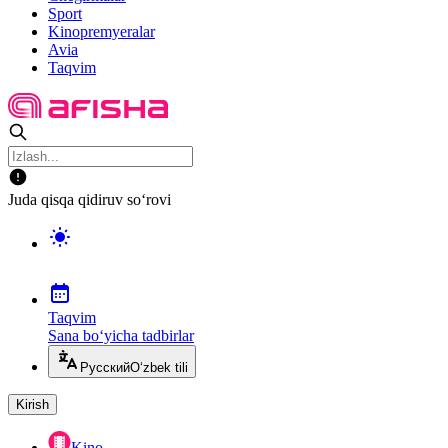
Sport
Kinopremyeralar
Avia
Taqvim
Juda qisqa qidiruv so‘rovi
Taqvim
Sana bo‘yicha tadbirlar
Русский
O‘zbek tili
Kirish
Kino