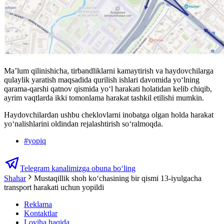
Ma’lum qilinishicha, tirbandliklarni kamaytirish va haydovchilarga
qulaylik yaratish maqsadida qurilish ishlari davomida yo‘lning
qarama-qarshi qatnov qismida yo‘l harakati holatidan kelib chiqib,
ayrim vaqtlarda ikki tomonlama harakat tashkil etilishi mumkin.
Haydovchilardan ushbu cheklovlarni inobatga olgan holda harakat
yo‘nalishlarini oldindan rejalashtirish so‘ralmoqda.
#
yopiq
Telegram kanalimizga obuna bo‘ling
Shahar
Mustaqillik shoh ko‘chasining bir qismi 13-iyulgacha
transport harakati uchun yopildi
Reklama
Kontaktlar
Loyiha haqida