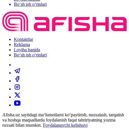
Bo‘sh ish o‘rinlari
Kontaktlar
Reklama
Loyiha haqida
Bo‘sh ish o‘rinlari
Afisha.uz saytidagi ma‘lumotlarni ko‘paytirish, nusxalash, tarqatish
va boshqa maqsadlarda foydalanish faqat tahririyatning yozma
ruxsati bilan mumkin.
Foydalanuvchi kelishuvi