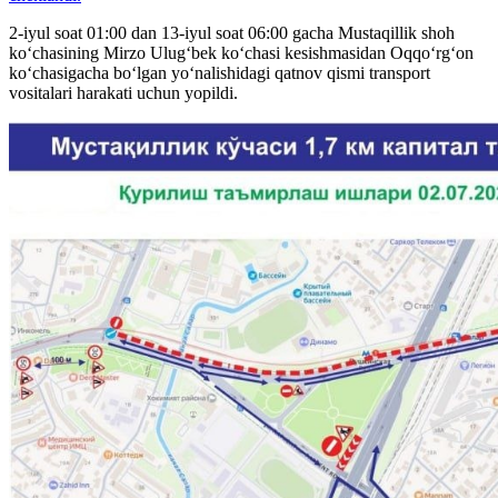
2-iyul soat 01:00 dan 13-iyul soat 06:00 gacha Mustaqillik shoh
ko‘chasining Mirzo Ulug‘bek ko‘chasi kesishmasidan Oqqo‘rg‘on
ko‘chasigacha bo‘lgan yo‘nalishidagi qatnov qismi transport
vositalari harakati uchun yopildi.