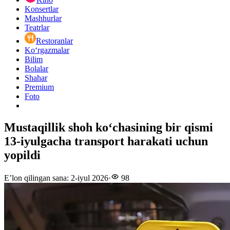
Konsertlar
Mashhurlar
Teatrlar
Restoranlar
Ko‘rgazmalar
Bilim
Bolalar
Shahar
Premium
Foto
Mustaqillik shoh ko‘chasining bir qismi
13-iyulgacha transport harakati uchun
yopildi
E’lon qilingan sana
:
2-iyul 2026
·
98