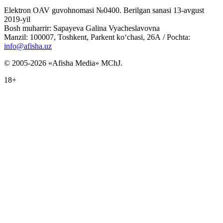
Elektron OAV guvohnomasi №0400. Berilgan sanasi 13-avgust
2019-yil
Bosh muharrir: Sapayeva Galina Vyacheslavovna
Manzil: 100007, Toshkent, Parkent ko‘chasi, 26А / Pochta:
info@afisha.uz
© 2005-2026 «Afisha Media» MChJ.
18+