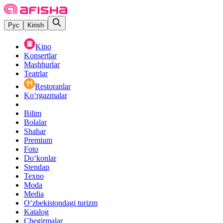
Рус
Kirish
Kino
Konsertlar
Mashhurlar
Teatrlar
Restoranlar
Ko‘rgazmalar
Bilim
Bolalar
Shahar
Premium
Foto
Do‘konlar
Stendap
Texno
Moda
Media
O‘zbekistondagi turizm
Katalog
Chegirmalar