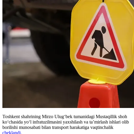
Toshkent shahrining Mirzo Ulug‘bek tumanidagi Mustaqillik shoh
ko‘chasida yo‘l infratuzilmasini yaxshilash va ta’mirlash ishlari olib
borilishi munosabati bilan transport harakatiga vaqtinchalik
cheklandi.