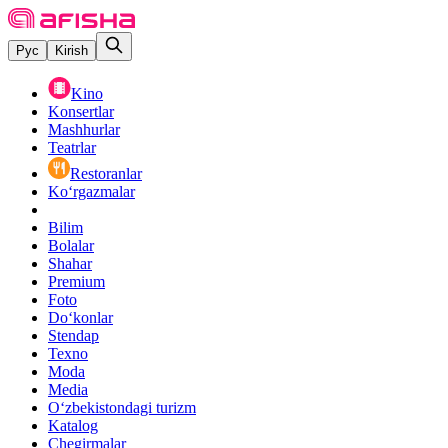
Рус
Kirish
Kino
Konsertlar
Mashhurlar
Teatrlar
Restoranlar
Ko‘rgazmalar
Bilim
Bolalar
Shahar
Premium
Foto
Do‘konlar
Stendap
Texno
Moda
Media
O‘zbekistondagi turizm
Katalog
Chegirmalar