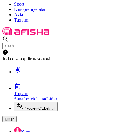
Sport
Kinopremyeralar
Avia
Taqvim
Juda qisqa qidiruv so‘rovi
Taqvim
Sana bo‘yicha tadbirlar
Русский
O‘zbek tili
Kirish
Kino