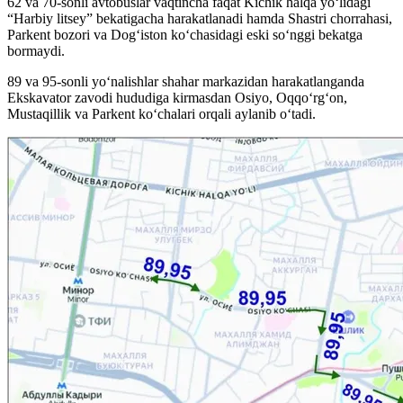
62 va 70-sonli avtobuslar vaqtincha faqat Kichik halqa yo‘lidagi
“Harbiy litsey” bekatigacha harakatlanadi hamda Shastri chorrahasi,
Parkent bozori va Dog‘iston ko‘chasidagi eski so‘nggi bekatga
bormaydi.
89 va 95-sonli yo‘nalishlar shahar markazidan harakatlanganda
Ekskavator zavodi hududiga kirmasdan Osiyo, Oqqo‘rg‘on,
Mustaqillik va Parkent ko‘chalari orqali aylanib o‘tadi.