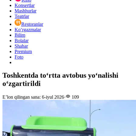
Konsertlar
Mashhurlar
Teatrlar
Restoranlar
Ko‘rgazmalar
Bilim
Bolalar
Shahar
Premium
Foto
Toshkentda to‘rtta avtobus yo‘nalishi
o‘zgartirildi
E’lon qilingan sana
:
6-iyul 2026
·
109