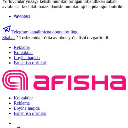
Yo‘lovchilar yuzaga kelishi mumkin bo‘lgan tirbandliklar sabab
avtobuslar kechikib harakatlanishi mumkinligi haqida ogohlantirildi.
#
avtobus
Telegram kanalimizga obuna bo‘ling
Shahar
Toshkentda to‘rtta avtobus yo‘nalishi o‘zgartirildi
Reklama
Kontaktlar
Loyiha haqida
Bo‘sh ish o‘rinlari
Kontaktlar
Reklama
Loyiha haqida
Bo‘sh ish o‘rinlari