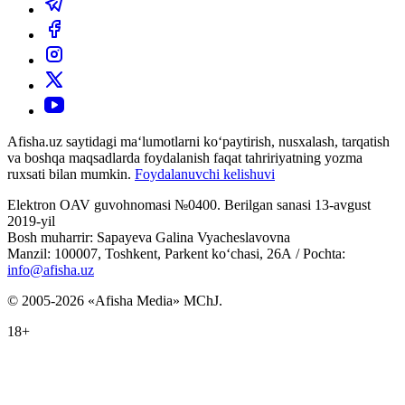
Afisha.uz saytidagi ma‘lumotlarni ko‘paytirish, nusxalash, tarqatish
va boshqa maqsadlarda foydalanish faqat tahririyatning yozma
ruxsati bilan mumkin.
Foydalanuvchi kelishuvi
Elektron OAV guvohnomasi №0400. Berilgan sanasi 13-avgust
2019-yil
Bosh muharrir: Sapayeva Galina Vyacheslavovna
Manzil: 100007, Toshkent, Parkent ko‘chasi, 26А / Pochta:
info@afisha.uz
© 2005-2026 «Afisha Media» MChJ.
18+