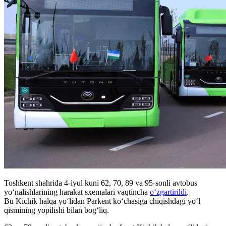
Toshkent shahrida 4-iyul kuni 62, 70, 89 va 95-sonli avtobus
yo‘nalishlarining harakat sxemalari vaqtincha
o‘zgartirildi
.
Bu Kichik halqa yo‘lidan Parkent ko‘chasiga chiqishdagi yo‘l
qismining yopilishi bilan bog‘liq.