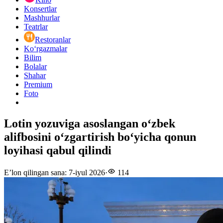
Konsertlar
Mashhurlar
Teatrlar
Restoranlar
Ko‘rgazmalar
Bilim
Bolalar
Shahar
Premium
Foto
Lotin yozuviga asoslangan o‘zbek
alifbosini o‘zgartirish bo‘yicha qonun
loyihasi qabul qilindi
E’lon qilingan sana
:
7-iyul 2026
·
114