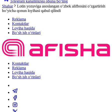
Telegram kanalimizga obuna bo‘ling
Shahar
Lotin yozuviga asoslangan o‘zbek alifbosini o‘zgartirish
bo‘yicha qonun loyihasi qabul qilindi
Reklama
Kontaktlar
Loyiha haqida
Bo‘sh ish o‘rinlari
Kontaktlar
Reklama
Loyiha haqida
Bo‘sh ish o‘rinlari