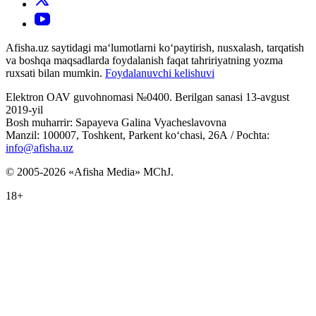
Afisha.uz saytidagi ma‘lumotlarni ko‘paytirish, nusxalash, tarqatish
va boshqa maqsadlarda foydalanish faqat tahririyatning yozma
ruxsati bilan mumkin.
Foydalanuvchi kelishuvi
Elektron OAV guvohnomasi №0400. Berilgan sanasi 13-avgust
2019-yil
Bosh muharrir: Sapayeva Galina Vyacheslavovna
Manzil: 100007, Toshkent, Parkent ko‘chasi, 26А / Pochta:
info@afisha.uz
© 2005-2026 «Afisha Media» MChJ.
18+