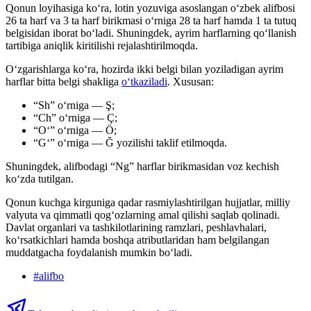
Qonun loyihasiga ko‘ra, lotin yozuviga asoslangan o‘zbek alifbosi
26 ta harf va 3 ta harf birikmasi o‘rniga 28 ta harf hamda 1 ta tutuq
belgisidan iborat bo‘ladi. Shuningdek, ayrim harflarning qo‘llanish
tartibiga aniqlik kiritilishi rejalashtirilmoqda.
O‘zgarishlarga ko‘ra, hozirda ikki belgi bilan yoziladigan ayrim
harflar bitta belgi shakliga
o‘tkaziladi
. Xususan:
“Sh” o‘rniga — Ş;
“Ch” o‘rniga — Ç;
“Oʻ” o‘rniga — Ö;
“Gʻ” o‘rniga — Ğ yozilishi taklif etilmoqda.
Shuningdek, alifbodagi “Ng” harflar birikmasidan voz kechish
ko‘zda tutilgan.
Qonun kuchga kirguniga qadar rasmiylashtirilgan hujjatlar, milliy
valyuta va qimmatli qog‘ozlarning amal qilishi saqlab qolinadi.
Davlat organlari va tashkilotlarining ramzlari, peshlavhalari,
ko‘rsatkichlari hamda boshqa atributlaridan ham belgilangan
muddatgacha foydalanish mumkin bo‘ladi.
#
alifbo