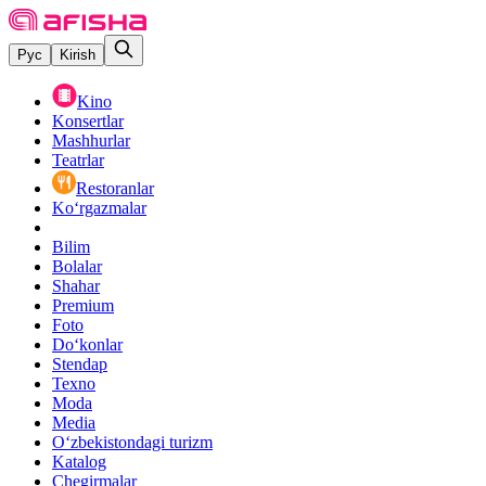
Рус
Kirish
Kino
Konsertlar
Mashhurlar
Teatrlar
Restoranlar
Ko‘rgazmalar
Bilim
Bolalar
Shahar
Premium
Foto
Do‘konlar
Stendap
Texno
Moda
Media
O‘zbekistondagi turizm
Katalog
Chegirmalar