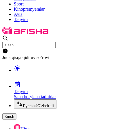
Sport
Kinopremyeralar
Avia
Taqvim
Juda qisqa qidiruv so‘rovi
Taqvim
Sana bo‘yicha tadbirlar
Русский
O‘zbek tili
Kirish
Kino