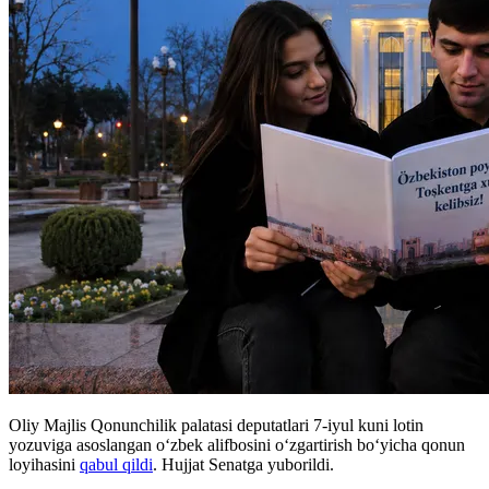
Oliy Majlis Qonunchilik palatasi deputatlari 7-iyul kuni lotin
yozuviga asoslangan o‘zbek alifbosini o‘zgartirish bo‘yicha qonun
loyihasini
qabul qildi
. Hujjat Senatga yuborildi.