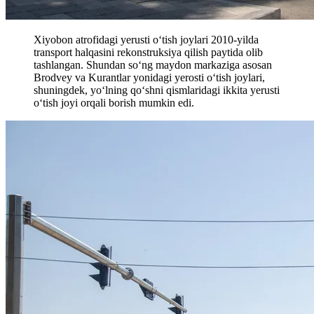
Xiyobon atrofidagi yerusti o‘tish joylari 2010-yilda
transport halqasini rekonstruksiya qilish paytida olib
tashlangan. Shundan so‘ng maydon markaziga asosan
Brodvey va Kurantlar yonidagi yerosti o‘tish joylari,
shuningdek, yo‘lning qo‘shni qismlaridagi ikkita yerusti
o‘tish joyi orqali borish mumkin edi.