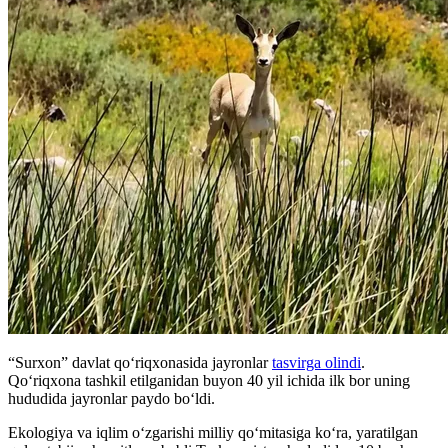
“Surxon” davlat qo‘riqxonasida jayronlar
tasvirga olindi
.
Qo‘riqxona tashkil etilganidan buyon 40 yil ichida ilk bor uning
hududida jayronlar paydo bo‘ldi.
Ekologiya va iqlim o‘zgarishi milliy qo‘mitasiga ko‘ra, yaratilgan