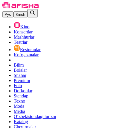
Рус
Kirish
Kino
Konsertlar
Mashhurlar
Teatrlar
Restoranlar
Ko‘rgazmalar
Bilim
Bolalar
Shahar
Premium
Foto
Do‘konlar
Stendap
Texno
Moda
Media
O‘zbekistondagi turizm
Katalog
Chegirmalar