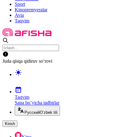
Sport
Kinopremyeralar
Avia
Taqvim
Juda qisqa qidiruv so‘rovi
Taqvim
Sana bo‘yicha tadbirlar
Русский
O‘zbek tili
Kirish
Kino