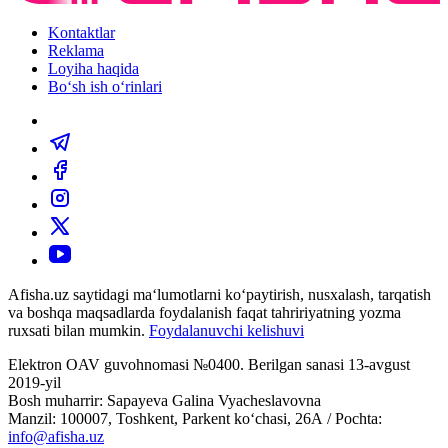
Kontaktlar
Reklama
Loyiha haqida
Bo‘sh ish o‘rinlari
Afisha.uz saytidagi ma‘lumotlarni ko‘paytirish, nusxalash, tarqatish
va boshqa maqsadlarda foydalanish faqat tahririyatning yozma
ruxsati bilan mumkin.
Foydalanuvchi kelishuvi
Elektron OAV guvohnomasi №0400. Berilgan sanasi 13-avgust
2019-yil
Bosh muharrir: Sapayeva Galina Vyacheslavovna
Manzil: 100007, Toshkent, Parkent ko‘chasi, 26А / Pochta:
info@afisha.uz