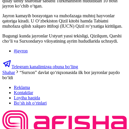
qulay tabiiy sharoitlar sababli Turkmaniston hududidan 10 bosh
jayron ko‘chib o‘tgan.
Jayron kamayib borayotgan va muhofazaga muhtoj hayvonlar
qatoriga kiradi. U O‘zbekiston Qizil kitobi hamda Tabiatni
muhofaza qilish xalqaro ittifoqi (IUCN) Qizil ro‘yxatiga kiritilgan.
Bugungi kunda jayronlar Ustyurt yassi tekisligi, Qizilqum, Qarshi
cho‘li va Surxondaryo viloyatining ayrim hududlarida uchraydi.
#
jayron
Telegram kanalimizga obuna bo‘ling
Shahar
“Surxon” davlat qo‘riqxonasida ilk bor jayronlar paydo
bo‘ldi
Reklama
Kontaktlar
Loyiha haqida
Bo‘sh ish o‘rinlari