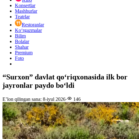
Konsertlar
Mashhurlar
Teatrlar
Restoranlar
Ko‘rgazmalar
Bilim
Bolalar
Shahar
Premium
Foto
“Surxon” davlat qo‘riqxonasida ilk bor
jayronlar paydo bo‘ldi
E’lon qilingan sana
:
8-iyul 2026
·
146