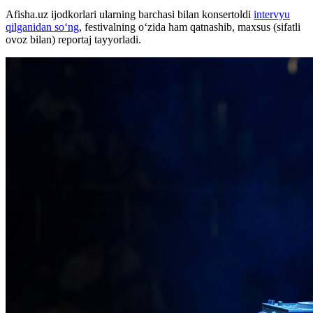
Afisha.uz ijodkorlari ularning barchasi bilan konsertoldi
intervyu
qilganidan so‘ng
, festivalning o‘zida ham qatnashib, maxsus (sifatli
ovoz bilan) reportaj tayyorladi.