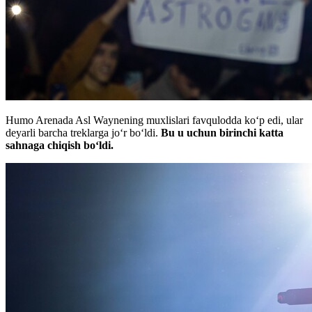
Humo Arenada Asl Waynening muxlislari favqulodda ko‘p edi, ular
deyarli barcha treklarga jo‘r bo‘ldi.
Bu u uchun birinchi katta
sahnaga chiqish bo‘ldi.