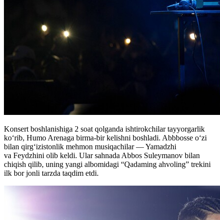
Konsert boshlanishiga 2 soat qolganda ishtirokchilar tayyorgarlik
ko‘rib, Humo Arenaga birma-bir kelishni boshladi. Abbbosse o‘zi
bilan qirg‘izistonlik mehmon musiqachilar — Yamadzhi
va Feydzhini olib keldi. Ular sahnada Abbos Suleymanov bilan
chiqish qilib, uning yangi albomidagi “Qadaming ahvoling” trekini
ilk bor jonli tarzda taqdim etdi.