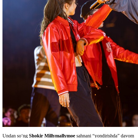
Undan so‘ng
Shokir Millymallymoe
sahnani “yondirishda” davom