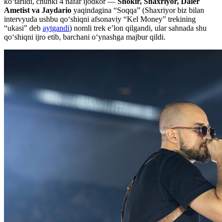
ko‘tarildi, chunki 4 nafar ijodkor —
Shokir, Shaxriyor, Daler
Ametist va Jaydario
yaqindagina “Soqqa” (Shaxriyor biz bilan
intervyuda ushbu qo‘shiqni afsonaviy “Kel Money” trekining
“ukasi” deb
aytgandi
) nomli trek e’lon qilgandi, ular sahnada shu
qo‘shiqni ijro etib, barchani o‘ynashga majbur qildi.