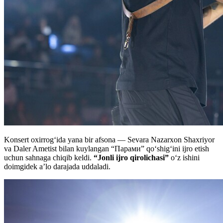
Konsert oxirrog‘ida yana bir afsona — Sevara Nazarxon Shaxriyor
va Daler Ametist bilan kuylangan “Парами” qo‘shig‘ini ijro etish
uchun sahnaga chiqib keldi.
“Jonli ijro qirolichasi”
o‘z ishini
doimgidek a’lo darajada uddaladi.