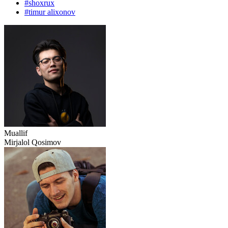
#
shoxrux
#
timur alixonov
Muallif
Mirjalol Qosimov