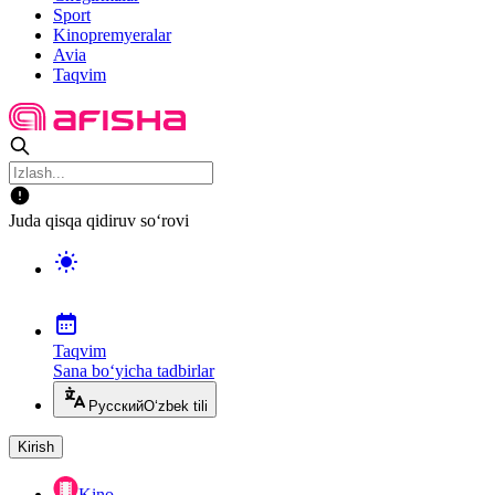
Sport
Kinopremyeralar
Avia
Taqvim
Juda qisqa qidiruv so‘rovi
Taqvim
Sana bo‘yicha tadbirlar
Русский
O‘zbek tili
Kirish
Kino