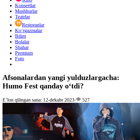
Konsertlar
Mashhurlar
Teatrlar
Restoranlar
Ko‘rgazmalar
Bilim
Bolalar
Shahar
Premium
Foto
Afsonalardan yangi yulduzlargacha:
Humo Fest qanday oʻtdi?
E’lon qilingan sana
:
12-dekabr 2023
·
527