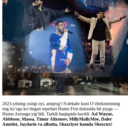
2023-yilning oxirgi oyi, aniqrog‘i 9-dekabr kuni O‘zbekistonning
eng ko‘zga ko‘ringan reperlari Humo Fest doirasida bir joyga —
Humo Arenaga yig‘ildi. Tarkib haqiqatda kuchli:
Asl Wayne,
Abbbose, Massa, Timur Alixonov, MillyMallyMoe, Daler
Ametist, Jaydario va albatta, Shaxriyor hamda Shoxrux!