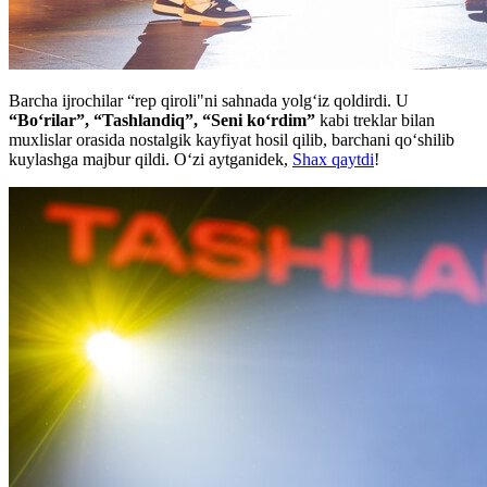
Barcha ijrochilar “rep qiroli"ni sahnada yolg‘iz qoldirdi. U
“Bo‘rilar”, “Tashlandiq”, “Seni ko‘rdim”
kabi treklar bilan
muxlislar orasida nostalgik kayfiyat hosil qilib, barchani qo‘shilib
kuylashga majbur qildi. O‘zi aytganidek,
Shax qaytdi
!