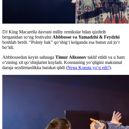
DJ King Macarella davrani milliy remikslar bilan qizdirib
berganidan so‘ng festivalni
Abbbosse va Yamadzhi & Feydzhi
boshlab berdi. “Polniy bak” qo‘shig‘i kelganda esa butun zal jo‘r
bo‘ldi.
Abbbossedan keyin sahnaga
Timur Alixonov
taklif etildi va u ham
o‘zining xit qo‘shiqlarini kuyladi. Konstaning yo‘qligini maksimal
daraja sezdirmaslikka harakat qildi (
Nega Konsta yo‘q edi?
).