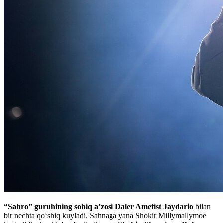
“Sahro” guruhining sobiq a’zosi Daler Ametist Jaydario
bilan
bir nechta qo‘shiq kuyladi. Sahnaga yana Shokir Millymallymoe