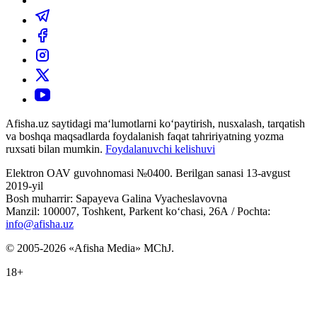
Afisha.uz saytidagi ma‘lumotlarni ko‘paytirish, nusxalash, tarqatish
va boshqa maqsadlarda foydalanish faqat tahririyatning yozma
ruxsati bilan mumkin.
Foydalanuvchi kelishuvi
Elektron OAV guvohnomasi №0400. Berilgan sanasi 13-avgust
2019-yil
Bosh muharrir: Sapayeva Galina Vyacheslavovna
Manzil: 100007, Toshkent, Parkent ko‘chasi, 26А / Pochta:
info@afisha.uz
© 2005-2026 «Afisha Media» MChJ.
18+