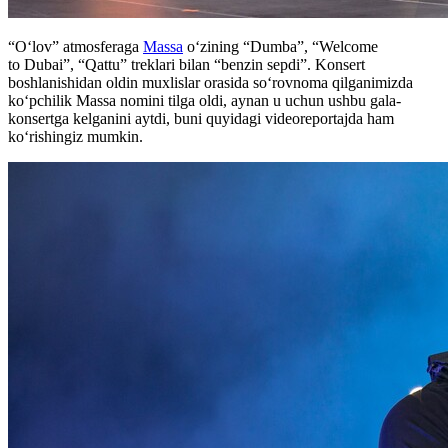
“O‘lov” atmosferaga
Massa
o‘zining “Dumba”, “Welcome
to Dubai”, “Qattu” treklari bilan “benzin sepdi”. Konsert
boshlanishidan oldin muxlislar orasida so‘rovnoma qilganimizda
ko‘pchilik Massa nomini tilga oldi, aynan u uchun ushbu gala-
konsertga kelganini aytdi, buni quyidagi videoreportajda ham
ko‘rishingiz mumkin.