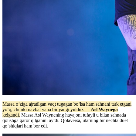
Massa o‘ziga ajratilgan vaqt tugagan bo‘lsa ham sahnani tark etgani
yo‘q, chunki navbat yana bir yangi yulduz —
Asl Waynega
kelgandi.
Massa Asl Waynening hayajoni tufayli u bilan sahnada
qolishga qaror qilganini aytdi. Qolaversa, ularning bir nechta duet
qo‘shiqlari ham bor edi.