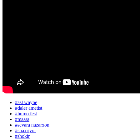
#
asl wayne
#
daler ametist
#
humo fest
#
massa
#
sevara nazarxon
#
shaxriyor
#
shokir