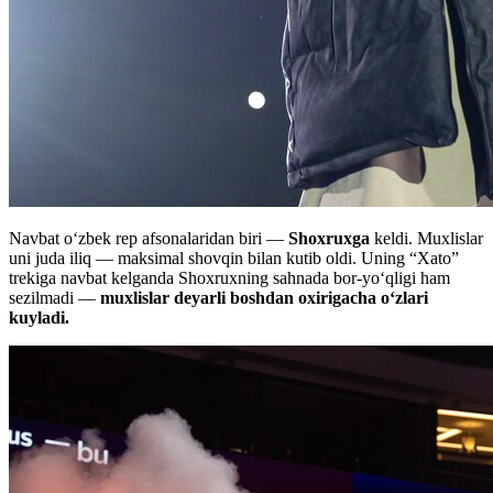
Navbat o‘zbek rep afsonalaridan biri —
Shoxruxga
keldi. Muxlislar
uni juda iliq — maksimal shovqin bilan kutib oldi. Uning “Xato”
trekiga navbat kelganda Shoxruxning sahnada bor-yo‘qligi ham
sezilmadi —
muxlislar deyarli boshdan oxirigacha o‘zlari
kuyladi.