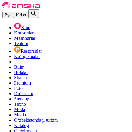
Рус
Kirish
Kino
Konsertlar
Mashhurlar
Teatrlar
Restoranlar
Ko‘rgazmalar
Bilim
Bolalar
Shahar
Premium
Foto
Do‘konlar
Stendap
Texno
Moda
Media
O‘zbekistondagi turizm
Katalog
Chegirmalar