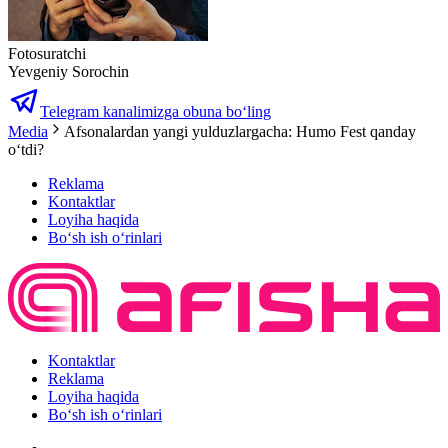
Fotosuratchi
Yevgeniy Sorochin
Telegram kanalimizga obuna bo‘ling
Media
Afsonalardan yangi yulduzlargacha: Humo Fest qanday
oʻtdi?
Reklama
Kontaktlar
Loyiha haqida
Bo‘sh ish o‘rinlari
Kontaktlar
Reklama
Loyiha haqida
Bo‘sh ish o‘rinlari