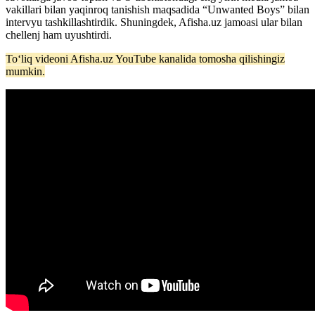
vakillari bilan yaqinroq tanishish maqsadida “Unwanted Boys” bilan
intervyu tashkillashtirdik. Shuningdek, Afisha.uz jamoasi ular bilan
chellenj ham uyushtirdi.
Toʻliq videoni Afisha.uz YouTube kanalida tomosha qilishingiz
mumkin.