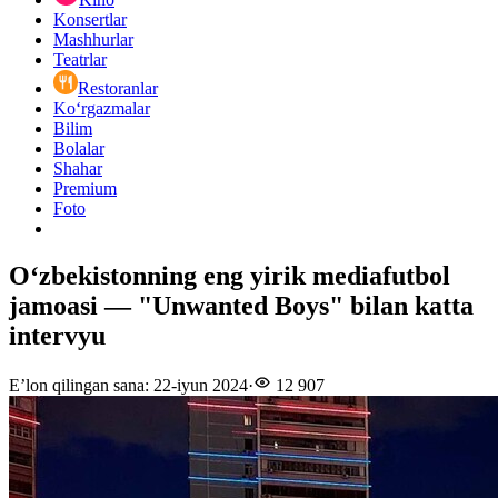
Konsertlar
Mashhurlar
Teatrlar
Restoranlar
Ko‘rgazmalar
Bilim
Bolalar
Shahar
Premium
Foto
Oʻzbekistonning eng yirik mediafutbol
jamoasi — "Unwanted Boys" bilan katta
intervyu
E’lon qilingan sana
:
22-iyun 2024
·
12 907