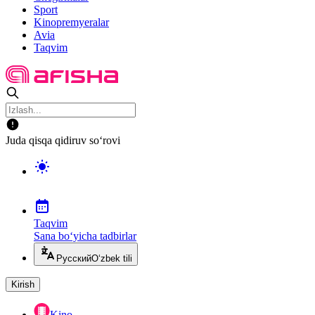
Sport
Kinopremyeralar
Avia
Taqvim
Juda qisqa qidiruv so‘rovi
Taqvim
Sana bo‘yicha tadbirlar
Русский
O‘zbek tili
Kirish
Kino