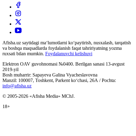
Afisha.uz saytidagi ma‘lumotlarni ko‘paytirish, nusxalash, tarqatish
va boshqa maqsadlarda foydalanish faqat tahririyatning yozma
ruxsati bilan mumkin.
Foydalanuvchi kelishuvi
Elektron OAV guvohnomasi №0400. Berilgan sanasi 13-avgust
2019-yil
Bosh muharrir: Sapayeva Galina Vyacheslavovna
Manzil: 100007, Toshkent, Parkent ko‘chasi, 26А / Pochta:
info@afisha.uz
© 2005-2026 «Afisha Media» MChJ.
18+