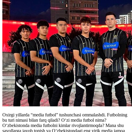
Oxirgi yillarda “media futbol” tushunchasi ommalashdi. Futbolning
bu turi nimasi bilan farq qiladi? Oʻzi media futbol nima?
Oʻzbekistonda media futbolni kimlar rivojlantirmoqda? Mana shu
savollarga javob topish va Oʻzbekistondagi eng yirik media jamoa