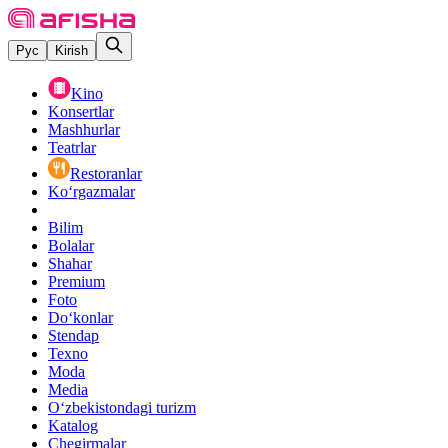
Рус
Kirish
Kino
Konsertlar
Mashhurlar
Teatrlar
Restoranlar
Ko‘rgazmalar
Bilim
Bolalar
Shahar
Premium
Foto
Do‘konlar
Stendap
Texno
Moda
Media
O‘zbekistondagi turizm
Katalog
Chegirmalar