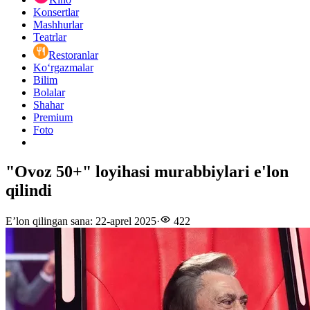
Konsertlar
Mashhurlar
Teatrlar
Restoranlar
Ko‘rgazmalar
Bilim
Bolalar
Shahar
Premium
Foto
"Ovoz 50+" loyihasi murabbiylari e'lon
qilindi
E’lon qilingan sana
:
22-aprel 2025
·
422