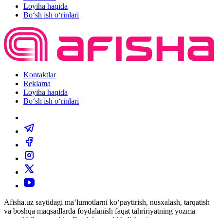
Loyiha haqida
Bo‘sh ish o‘rinlari
Kontaktlar
Reklama
Loyiha haqida
Bo‘sh ish o‘rinlari
Afisha.uz saytidagi ma‘lumotlarni ko‘paytirish, nusxalash, tarqatish
va boshqa maqsadlarda foydalanish faqat tahririyatning yozma