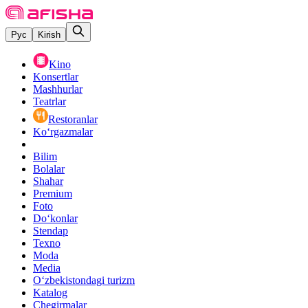
Рус
Kirish
Kino
Konsertlar
Mashhurlar
Teatrlar
Restoranlar
Ko‘rgazmalar
Bilim
Bolalar
Shahar
Premium
Foto
Do‘konlar
Stendap
Texno
Moda
Media
O‘zbekistondagi turizm
Katalog
Chegirmalar