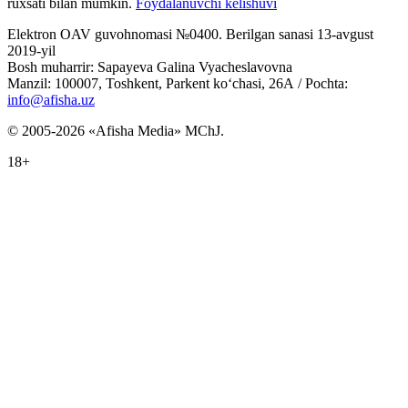
ruxsati bilan mumkin.
Foydalanuvchi kelishuvi
Elektron OAV guvohnomasi №0400. Berilgan sanasi 13-avgust
2019-yil
Bosh muharrir: Sapayeva Galina Vyacheslavovna
Manzil: 100007, Toshkent, Parkent ko‘chasi, 26А / Pochta:
info@afisha.uz
© 2005-2026 «Afisha Media» MChJ.
18+