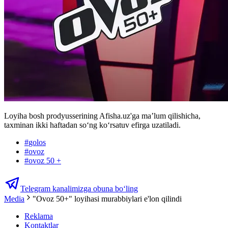
Loyiha bosh prodyusserining Afisha.uz'ga ma’lum qilishicha,
taxminan ikki haftadan soʻng koʻrsatuv efirga uzatiladi.
#
golos
#
ovoz
#
ovoz 50 +
Telegram kanalimizga obuna bo‘ling
Media
"Ovoz 50+" loyihasi murabbiylari e'lon qilindi
Reklama
Kontaktlar