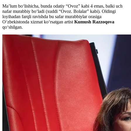
Ma’lum boʻlishicha, bunda odatiy “Ovoz” kabi 4 emas, balki uch
nafar murabbiy boʻladi (xuddi “Ovoz. Bolalar” kabi). Oldingi
loyihadan farqli ravishda bu safar murabbiylar orasiga
Oʻzbekistonda xizmat koʻrsatgan artist
Kumush Razzoqova
qoʻshilgan.