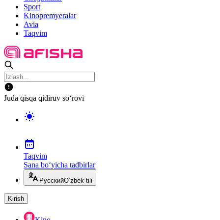
Sport
Kinopremyeralar
Avia
Taqvim
Juda qisqa qidiruv so‘rovi
Taqvim
Sana bo‘yicha tadbirlar
Русский
O‘zbek tili
Kirish
Kino