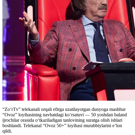
“ZoʻrTv” telekanali orqali efirga uzatilayotgan dunyoga mashhur
“Ovoz” loyihasining navbatdagi koʻrsatuvi — 50 yoshdan baland
ijrochilar orasida oʻtkaziladigan tanlovining suratga olish ishlari
boshlandi. Telekanal “Ovoz 50+” loyihasi murabbiylarini e’lon
qildi.