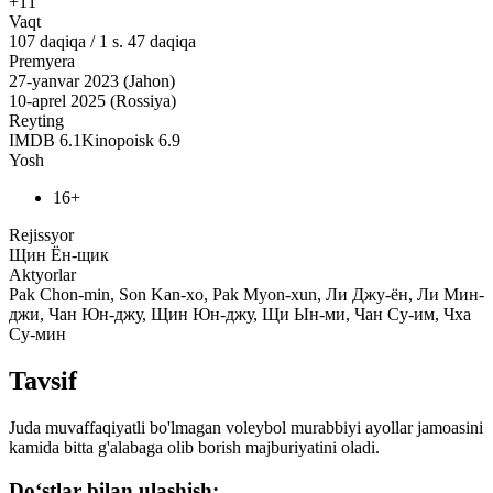
+11
Vaqt
107
daqiqa
/
1 s. 47 daqiqa
Premyera
27-yanvar 2023 (Jahon)
10-aprel 2025 (Rossiya)
Reyting
IMDB
6.1
Kinopoisk
6.9
Yosh
16+
Rejissyor
Щин Ён-щик
Aktyorlar
Pak Chon-min, Son Kan-xo, Pak Myon-xun, Ли Джу-ён, Ли Мин-
джи, Чан Юн-джу, Щин Юн-джу, Щи Ын-ми, Чан Су-им, Чха
Су-мин
Tavsif
Juda muvaffaqiyatli bo'lmagan voleybol murabbiyi ayollar jamoasini
kamida bitta g'alabaga olib borish majburiyatini oladi.
Do‘stlar bilan ulashish: