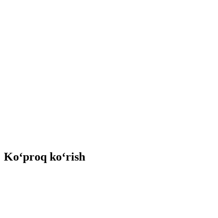
Ko‘proq ko‘rish