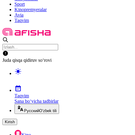
Sport
Kinopremyeralar
Avia
Taqvim
Juda qisqa qidiruv so‘rovi
Taqvim
Sana bo‘yicha tadbirlar
Русский
O‘zbek tili
Kirish
Kino