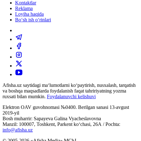
Kontaktlar
Reklama
Loyiha haqida
Bo‘sh ish o‘rinlari
Afisha.uz saytidagi ma‘lumotlarni ko‘paytirish, nusxalash, tarqatish
va boshqa maqsadlarda foydalanish faqat tahririyatning yozma
ruxsati bilan mumkin.
Foydalanuvchi kelishuvi
Elektron OAV guvohnomasi №0400. Berilgan sanasi 13-avgust
2019-yil
Bosh muharrir: Sapayeva Galina Vyacheslavovna
Manzil: 100007, Toshkent, Parkent ko‘chasi, 26А / Pochta:
info@afisha.uz
© 2005-2026 «Afisha Media» MChJ.