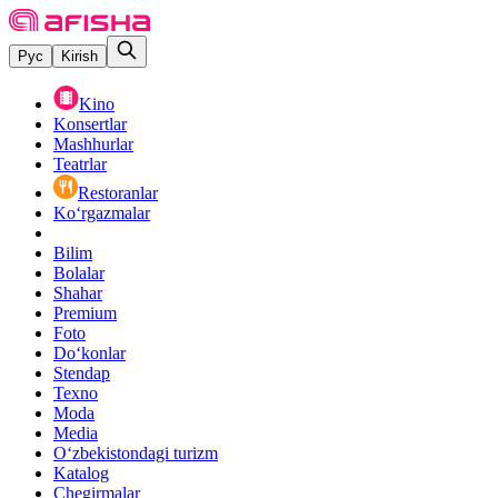
Рус
Kirish
Kino
Konsertlar
Mashhurlar
Teatrlar
Restoranlar
Ko‘rgazmalar
Bilim
Bolalar
Shahar
Premium
Foto
Do‘konlar
Stendap
Texno
Moda
Media
O‘zbekistondagi turizm
Katalog
Chegirmalar