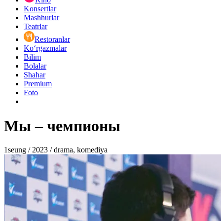
Konsertlar
Mashhurlar
Teatrlar
Restoranlar
Ko‘rgazmalar
Bilim
Bolalar
Shahar
Premium
Foto
Мы – чемпионы
1seung / 2023 / drama, komediya