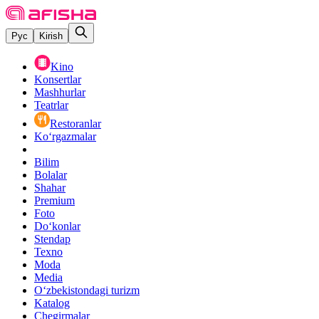
Рус
Kirish
Kino
Konsertlar
Mashhurlar
Teatrlar
Restoranlar
Ko‘rgazmalar
Bilim
Bolalar
Shahar
Premium
Foto
Do‘konlar
Stendap
Texno
Moda
Media
O‘zbekistondagi turizm
Katalog
Chegirmalar