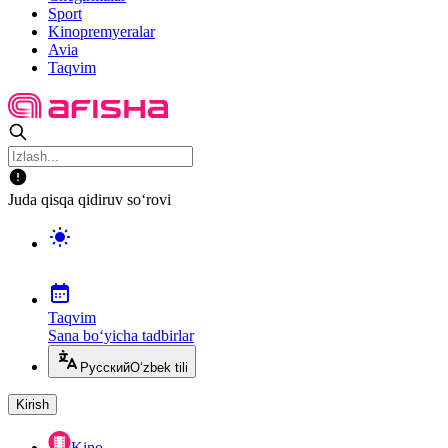
Sport
Kinopremyeralar
Avia
Taqvim
Juda qisqa qidiruv so‘rovi
Taqvim
Sana bo‘yicha tadbirlar
Русский
O‘zbek tili
Kirish
Kino