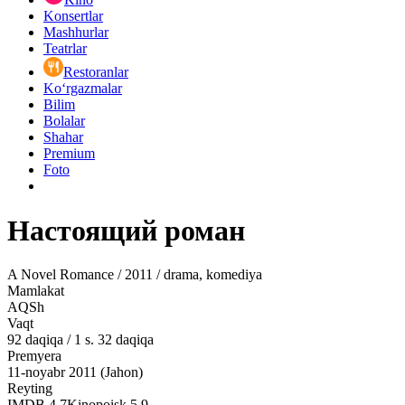
Konsertlar
Mashhurlar
Teatrlar
Restoranlar
Ko‘rgazmalar
Bilim
Bolalar
Shahar
Premium
Foto
Настоящий роман
A Novel Romance / 2011 / drama, komediya
Mamlakat
AQSh
Vaqt
92
daqiqa
/
1 s. 32 daqiqa
Premyera
11-noyabr 2011 (Jahon)
Reyting
IMDB
4.7
Kinopoisk
5.9