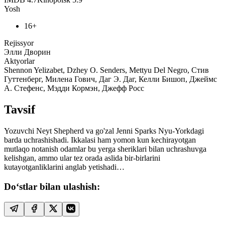
Yosh
16+
Rejissyor
Элли Дворин
Aktyorlar
Shennon Yelizabet, Dzhey O. Senders, Mettyu Del Negro, Стив
Гуттенберг, Милена Гович, Даг Э. Даг, Келли Бишоп, Джеймс
А. Стефенс, Мэдди Кормэн, Джефф Росс
Tavsif
Yozuvchi Neyt Shepherd va go'zal Jenni Sparks Nyu-Yorkdagi
barda uchrashishadi. Ikkalasi ham yomon kun kechirayotgan
mutlaqo notanish odamlar bu yerga sheriklari bilan uchrashuvga
kelishgan, ammo ular tez orada aslida bir-birlarini
kutayotganliklarini anglab yetishadi…
Do‘stlar bilan ulashish: