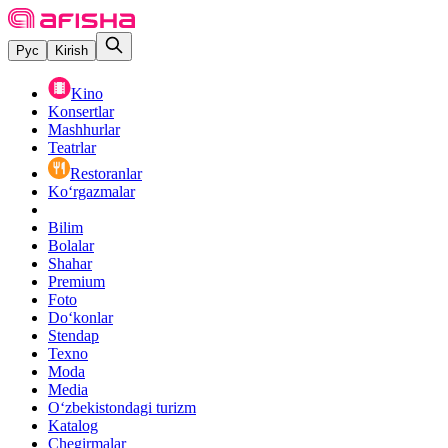
Рус
Kirish
Kino
Konsertlar
Mashhurlar
Teatrlar
Restoranlar
Ko‘rgazmalar
Bilim
Bolalar
Shahar
Premium
Foto
Do‘konlar
Stendap
Texno
Moda
Media
O‘zbekistondagi turizm
Katalog
Chegirmalar