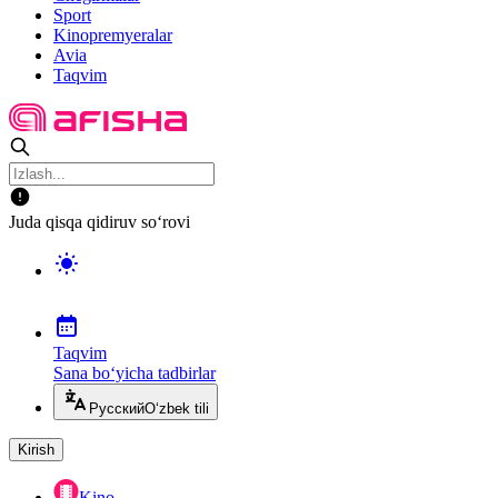
Sport
Kinopremyeralar
Avia
Taqvim
Juda qisqa qidiruv so‘rovi
Taqvim
Sana bo‘yicha tadbirlar
Русский
O‘zbek tili
Kirish
Kino