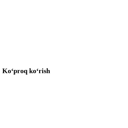
Ko‘proq ko‘rish