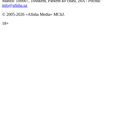
Manzil: 100007, Toshkent, Parkent ko‘chasi, 26А / Pochta:
info@afisha.uz
© 2005-2026 «Afisha Media» MChJ.
18+