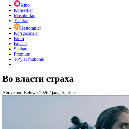
Kino
Konsertlar
Mashhurlar
Teatrlar
Restoranlar
Ko‘rgazmalar
Bilim
Bolalar
Shahar
Premium
Toʻylar muborak
Во власти страха
Above and Below / 2026 / jangari, triller