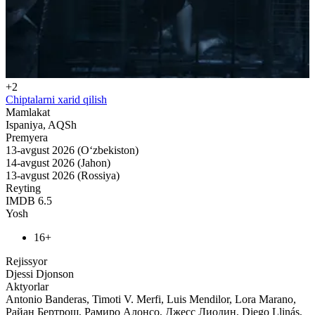
+2
Chiptalarni xarid qilish
Mamlakat
Ispaniya, AQSh
Premyera
13-avgust 2026 (O‘zbekiston)
14-avgust 2026 (Jahon)
13-avgust 2026 (Rossiya)
Reyting
IMDB
6.5
Yosh
16+
Rejissyor
Djessi Djonson
Aktyorlar
Antonio Banderas, Timoti V. Merfi, Luis Mendilor, Lora Marano,
Райан Бертрош, Рамиро Алонсо, Джесс Лиодин, Diego Llinás,