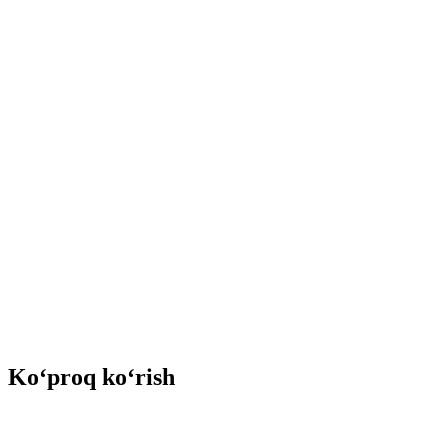
Ko‘proq ko‘rish