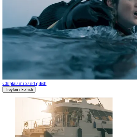
Chiptalarni xarid qilish
Treylerni ko‘rish