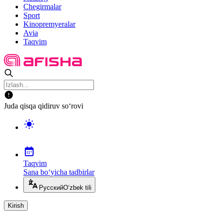
Chegirmalar
Sport
Kinopremyeralar
Avia
Taqvim
Juda qisqa qidiruv so‘rovi
Taqvim
Sana bo‘yicha tadbirlar
Русский
O‘zbek tili
Kirish