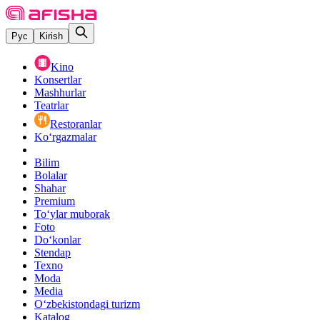
Рус
Kirish
Kino
Konsertlar
Mashhurlar
Teatrlar
Restoranlar
Ko‘rgazmalar
Bilim
Bolalar
Shahar
Premium
Toʻylar muborak
Foto
Do‘konlar
Stendap
Texno
Moda
Media
O‘zbekistondagi turizm
Katalog