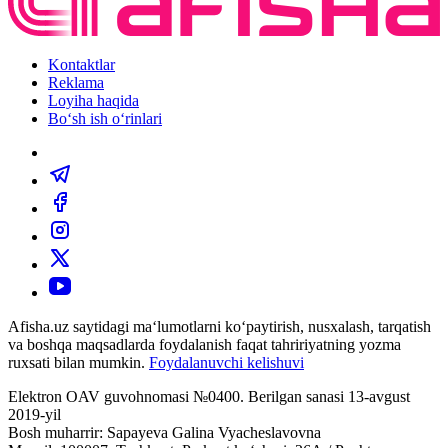
Kontaktlar
Reklama
Loyiha haqida
Bo‘sh ish o‘rinlari
Afisha.uz saytidagi ma‘lumotlarni ko‘paytirish, nusxalash, tarqatish
va boshqa maqsadlarda foydalanish faqat tahririyatning yozma
ruxsati bilan mumkin.
Foydalanuvchi kelishuvi
Elektron OAV guvohnomasi №0400. Berilgan sanasi 13-avgust
2019-yil
Bosh muharrir: Sapayeva Galina Vyacheslavovna