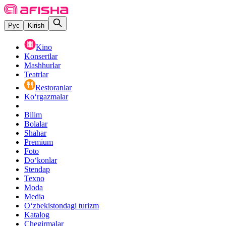
Рус
Kirish
Kino
Konsertlar
Mashhurlar
Teatrlar
Restoranlar
Ko‘rgazmalar
Bilim
Bolalar
Shahar
Premium
Foto
Do‘konlar
Stendap
Texno
Moda
Media
O‘zbekistondagi turizm
Katalog
Chegirmalar