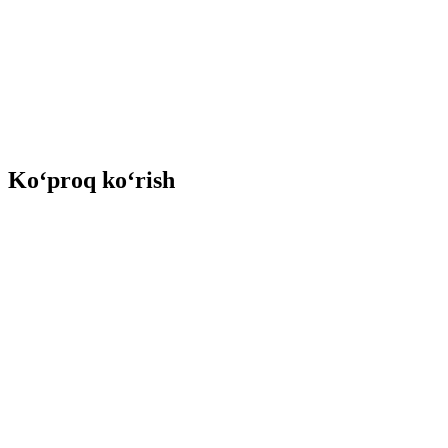
Ko‘proq ko‘rish