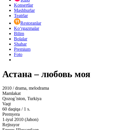
Konsertlar
Mashhurlar
Teatrlar
Restoranlar
Ko‘rgazmalar
Bilim
Bolalar
Shahar
Premium
Foto
Астана – любовь моя
2010 / drama, melodrama
Mamlakat
Qozog`iston, Turkiya
Vaqt
60
daqiqa
/
1 s.
Premyera
1-iyul 2010 (Jahon)
Rejissyor
Ермек Шинарбаев