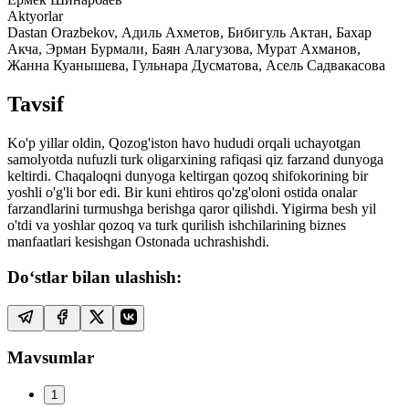
Aktyorlar
Dastan Orazbekov, Адиль Ахметов, Бибигуль Актан, Бахар
Акча, Эрман Бурмали, Баян Алагузова, Мурат Ахманов,
Жанна Куанышева, Гульнара Дусматова, Асель Садвакасова
Tavsif
Ko'p yillar oldin, Qozog'iston havo hududi orqali uchayotgan
samolyotda nufuzli turk oligarxining rafiqasi qiz farzand dunyoga
keltirdi. Chaqaloqni dunyoga keltirgan qozoq shifokorining bir
yoshli o'g'li bor edi. Bir kuni ehtiros qo'zg'oloni ostida onalar
farzandlarini turmushga berishga qaror qilishdi. Yigirma besh yil
o'tdi va yoshlar qozoq va turk qurilish ishchilarining biznes
manfaatlari kesishgan Ostonada uchrashishdi.
Do‘stlar bilan ulashish:
Mavsumlar
1