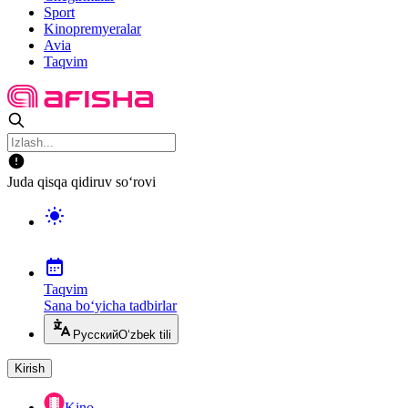
Sport
Kinopremyeralar
Avia
Taqvim
Juda qisqa qidiruv so‘rovi
Taqvim
Sana bo‘yicha tadbirlar
Русский
O‘zbek tili
Kirish
Kino