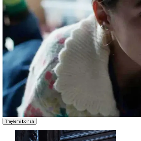
Treylerni ko‘rish