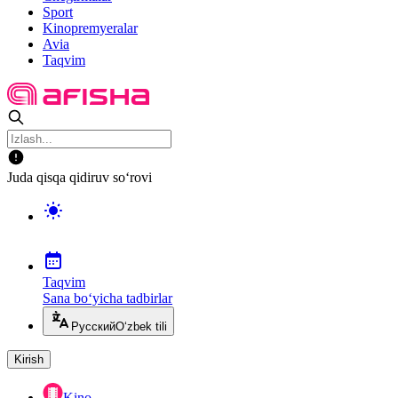
Sport
Kinopremyeralar
Avia
Taqvim
Juda qisqa qidiruv so‘rovi
Taqvim
Sana bo‘yicha tadbirlar
Русский
O‘zbek tili
Kirish
Kino