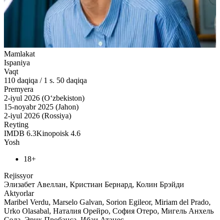
Mamlakat
Ispaniya
Vaqt
110
daqiqa
/
1 s. 50 daqiqa
Premyera
2-iyul 2026 (O‘zbekiston)
15-noyabr 2025 (Jahon)
2-iyul 2026 (Rossiya)
Reyting
IMDB
6.3
Kinopoisk
4.6
Yosh
18+
Rejissyor
Элизабет Авеллан, Кристиан Бернард, Колин Брэйди
Aktyorlar
Maribel Verdu, Marselo Galvan, Sorion Egileor, Miriam del Prado,
Urko Olasabal, Наталия Орейро, София Отеро, Мигель Анхель
Сола, Эрик Пробанса, Ибаи Атанес