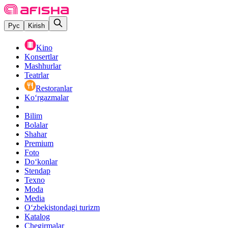
Рус
Kirish
Kino
Konsertlar
Mashhurlar
Teatrlar
Restoranlar
Ko‘rgazmalar
Bilim
Bolalar
Shahar
Premium
Foto
Do‘konlar
Stendap
Texno
Moda
Media
O‘zbekistondagi turizm
Katalog
Chegirmalar