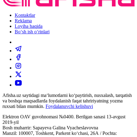
Kontaktlar
Reklama
Loyiha haqida
Bo‘sh ish o‘rinlari
Afisha.uz saytidagi ma‘lumotlarni ko‘paytirish, nusxalash, tarqatish
va boshqa maqsadlarda foydalanish faqat tahririyatning yozma
ruxsati bilan mumkin.
Foydalanuvchi kelishuvi
Elektron OAV guvohnomasi №0400. Berilgan sanasi 13-avgust
2019-yil
Bosh muharrir: Sapayeva Galina Vyacheslavovna
Manzil: 100007, Toshkent, Parkent ko‘chasi, 26А / Pochta: