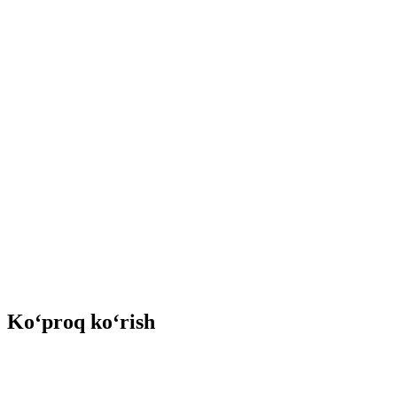
Ko‘proq ko‘rish