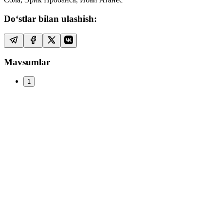
Do‘stlar bilan ulashish:
Mavsumlar
1