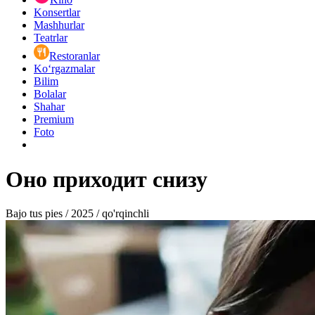
Konsertlar
Mashhurlar
Teatrlar
Restoranlar
Ko‘rgazmalar
Bilim
Bolalar
Shahar
Premium
Foto
Оно приходит снизу
Bajo tus pies / 2025 / qo'rqinchli