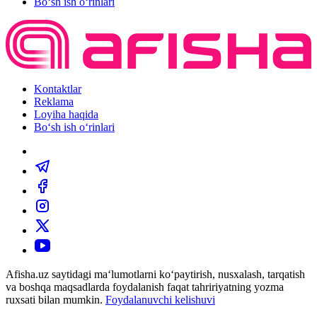
Bo‘sh ish o‘rinlari
Kontaktlar
Reklama
Loyiha haqida
Bo‘sh ish o‘rinlari
Afisha.uz saytidagi ma‘lumotlarni ko‘paytirish, nusxalash, tarqatish
va boshqa maqsadlarda foydalanish faqat tahririyatning yozma
ruxsati bilan mumkin.
Foydalanuvchi kelishuvi