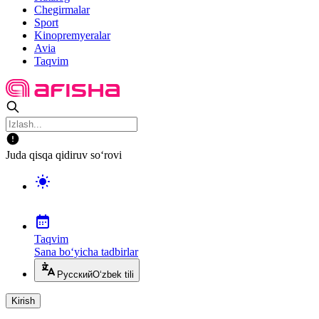
Chegirmalar
Sport
Kinopremyeralar
Avia
Taqvim
Juda qisqa qidiruv so‘rovi
Taqvim
Sana bo‘yicha tadbirlar
Русский
O‘zbek tili
Kirish