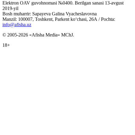
Elektron OAV guvohnomasi №0400. Berilgan sanasi 13-avgust
2019-yil
Bosh muharrir: Sapayeva Galina Vyacheslavovna
Manzil: 100007, Toshkent, Parkent ko‘chasi, 26А / Pochta:
info@afisha.uz
© 2005-2026 «Afisha Media» MChJ.
18+