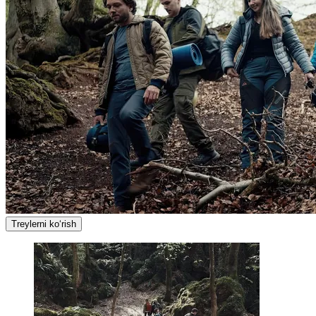
Treylerni ko‘rish