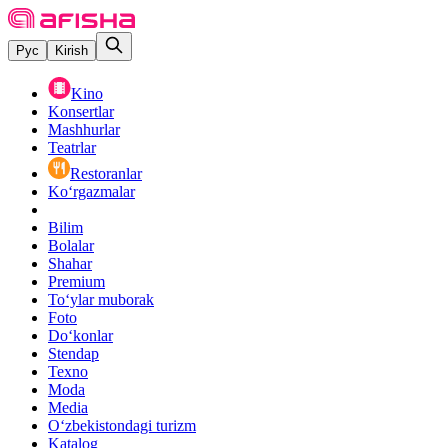
Рус
Kirish
Kino
Konsertlar
Mashhurlar
Teatrlar
Restoranlar
Ko‘rgazmalar
Bilim
Bolalar
Shahar
Premium
Toʻylar muborak
Foto
Do‘konlar
Stendap
Texno
Moda
Media
O‘zbekistondagi turizm
Katalog