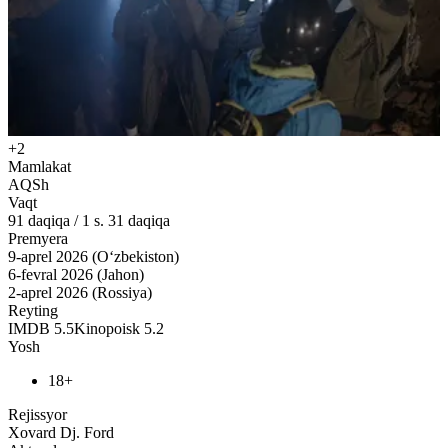
+2
Mamlakat
AQSh
Vaqt
91
daqiqa
/
1 s. 31 daqiqa
Premyera
9-aprel 2026 (O‘zbekiston)
6-fevral 2026 (Jahon)
2-aprel 2026 (Rossiya)
Reyting
IMDB
5.5
Kinopoisk
5.2
Yosh
18+
Rejissyor
Xovard Dj. Ford