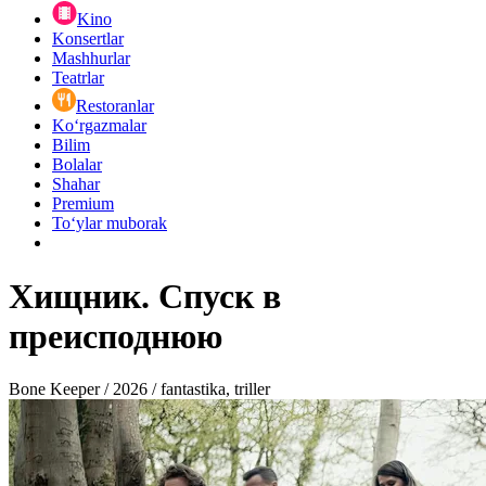
Kino
Konsertlar
Mashhurlar
Teatrlar
Restoranlar
Ko‘rgazmalar
Bilim
Bolalar
Shahar
Premium
Toʻylar muborak
Хищник. Спуск в
преисподнюю
Bone Keeper / 2026 / fantastika, triller