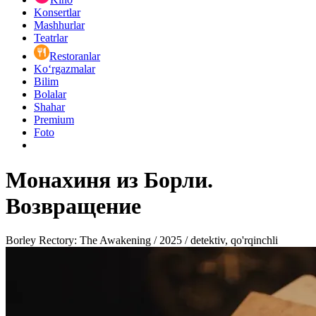
Konsertlar
Mashhurlar
Teatrlar
Restoranlar
Ko‘rgazmalar
Bilim
Bolalar
Shahar
Premium
Foto
Монахиня из Борли.
Возвращение
Borley Rectory: The Awakening / 2025 / detektiv, qo'rqinchli