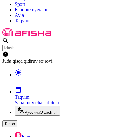
Sport
Kinopremyeralar
Avia
Taqvim
Juda qisqa qidiruv so‘rovi
Taqvim
Sana bo‘yicha tadbirlar
Русский
O‘zbek tili
Kirish
Kino