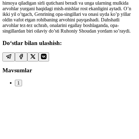
himoya qiladigan sirli qutichani beradi va unga ularning mulkida
arvohlar yurgani haqidagi mish-mishlar rost ekanligini aytadi. O’n
ikki yil o’tgach, Genrining opa-singillari va onasi uyda ko’p yillar
oldin vafot etgan rohibaning arvohini payqashadi. Dahshatli
arvohlar tez-tez uchrab, onalarini egallay boshlaganda, opa-
singillardan biri oilaviy do’sti Ruhoniy Shoudan yordam so’raydi.
Do‘stlar bilan ulashish:
Mavsumlar
1