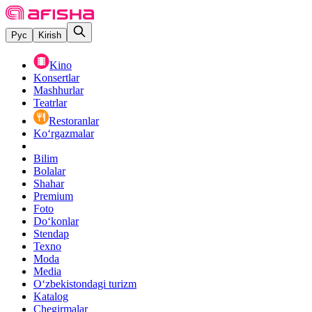
Рус
Kirish
Kino
Konsertlar
Mashhurlar
Teatrlar
Restoranlar
Ko‘rgazmalar
Bilim
Bolalar
Shahar
Premium
Foto
Do‘konlar
Stendap
Texno
Moda
Media
O‘zbekistondagi turizm
Katalog
Chegirmalar