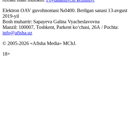
Elektron OAV guvohnomasi №0400. Berilgan sanasi 13-avgust
2019-yil
Bosh muharrir: Sapayeva Galina Vyacheslavovna
Manzil: 100007, Toshkent, Parkent ko‘chasi, 26А / Pochta:
info@afisha.uz
© 2005-2026 «Afisha Media» MChJ.
18+