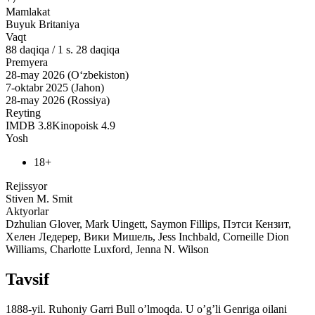
Mamlakat
Buyuk Britaniya
Vaqt
88
daqiqa
/
1 s. 28 daqiqa
Premyera
28-may 2026 (O‘zbekiston)
7-oktabr 2025 (Jahon)
28-may 2026 (Rossiya)
Reyting
IMDB
3.8
Kinopoisk
4.9
Yosh
18+
Rejissyor
Stiven M. Smit
Aktyorlar
Dzhulian Glover, Mark Uingett, Saymon Fillips, Пэтси Кензит,
Хелен Ледерер, Вики Мишель, Jess Inchbald, Corneille Dion
Williams, Charlotte Luxford, Jenna N. Wilson
Tavsif
1888-yil. Ruhoniy Garri Bull o’lmoqda. U o’g’li Genriga oilani