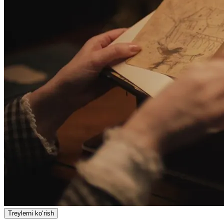
Treylerni ko‘rish