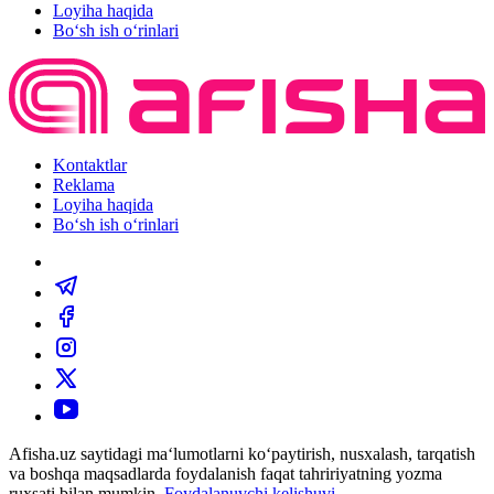
Loyiha haqida
Bo‘sh ish o‘rinlari
Kontaktlar
Reklama
Loyiha haqida
Bo‘sh ish o‘rinlari
Afisha.uz saytidagi ma‘lumotlarni ko‘paytirish, nusxalash, tarqatish
va boshqa maqsadlarda foydalanish faqat tahririyatning yozma
ruxsati bilan mumkin.
Foydalanuvchi kelishuvi