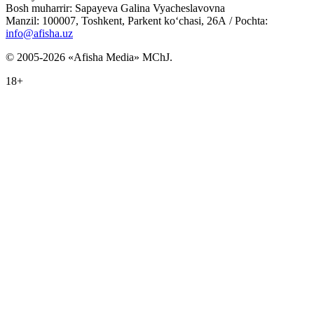
Bosh muharrir: Sapayeva Galina Vyacheslavovna
Manzil: 100007, Toshkent, Parkent ko‘chasi, 26А / Pochta:
info@afisha.uz
© 2005-2026 «Afisha Media» MChJ.
18+