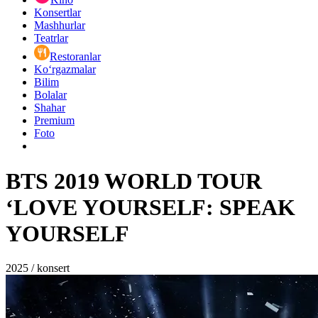
Konsertlar
Mashhurlar
Teatrlar
Restoranlar
Ko‘rgazmalar
Bilim
Bolalar
Shahar
Premium
Foto
BTS 2019 WORLD TOUR
‘LOVE YOURSELF: SPEAK
YOURSELF
2025 / konsert