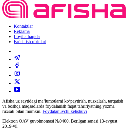
Kontaktlar
Reklama
Loyiha haqida
Bo‘sh ish o‘rinlari
Afisha.uz saytidagi ma‘lumotlarni ko‘paytirish, nusxalash, tarqatish
va boshqa maqsadlarda foydalanish faqat tahririyatning yozma
ruxsati bilan mumkin.
Foydalanuvchi kelishuvi
Elektron OAV guvohnomasi №0400. Berilgan sanasi 13-avgust
2019-yil