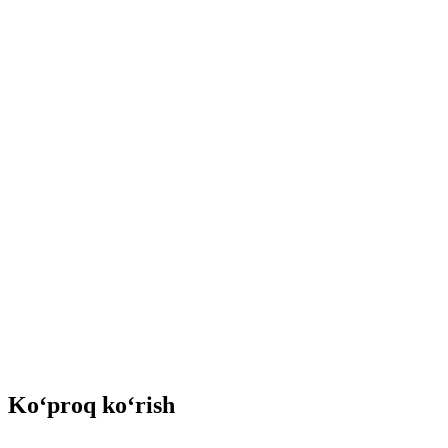
Ko‘proq ko‘rish