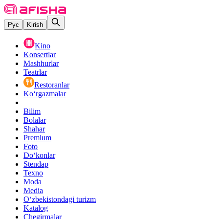
Рус
Kirish
Kino
Konsertlar
Mashhurlar
Teatrlar
Restoranlar
Ko‘rgazmalar
Bilim
Bolalar
Shahar
Premium
Foto
Do‘konlar
Stendap
Texno
Moda
Media
O‘zbekistondagi turizm
Katalog
Chegirmalar