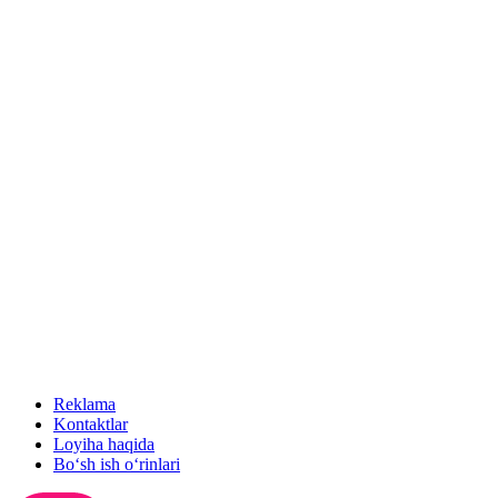
Reklama
Kontaktlar
Loyiha haqida
Bo‘sh ish o‘rinlari