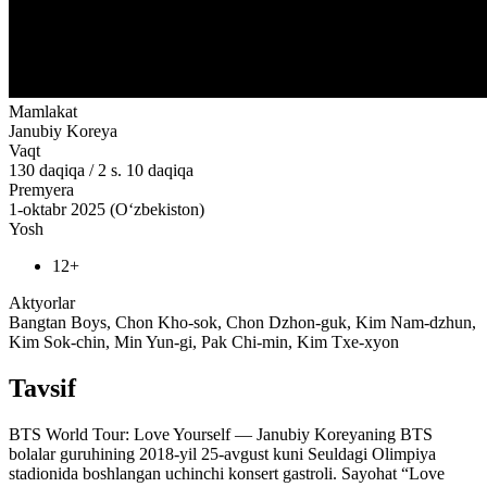
Mamlakat
Janubiy Koreya
Vaqt
130
daqiqa
/
2 s. 10 daqiqa
Premyera
1-oktabr 2025 (O‘zbekiston)
Yosh
12+
Aktyorlar
Bangtan Boys, Chon Kho-sok, Chon Dzhon-guk, Kim Nam-dzhun,
Kim Sok-chin, Min Yun-gi, Pak Chi-min, Kim Txe-xyon
Tavsif
BTS World Tour: Love Yourself — Janubiy Koreyaning BTS
bolalar guruhining 2018-yil 25-avgust kuni Seuldagi Olimpiya
stadionida boshlangan uchinchi konsert gastroli. Sayohat “Love