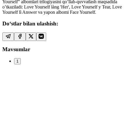
Yourself” albomlari trilogiyasini qo’llab-quvvatlash maqsadida
o’tkaziladi: Love Yourself làng 'Her', Love Yourself y Tear, Love
Yourself lì Answer va yapon albomi Face Yourself.
Do‘stlar bilan ulashish:
Mavsumlar
1