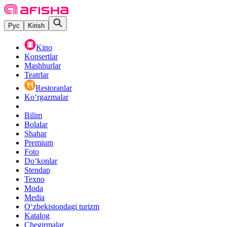
Рус
Kirish
Kino
Konsertlar
Mashhurlar
Teatrlar
Restoranlar
Ko‘rgazmalar
Bilim
Bolalar
Shahar
Premium
Foto
Do‘konlar
Stendap
Texno
Moda
Media
O‘zbekistondagi turizm
Katalog
Chegirmalar