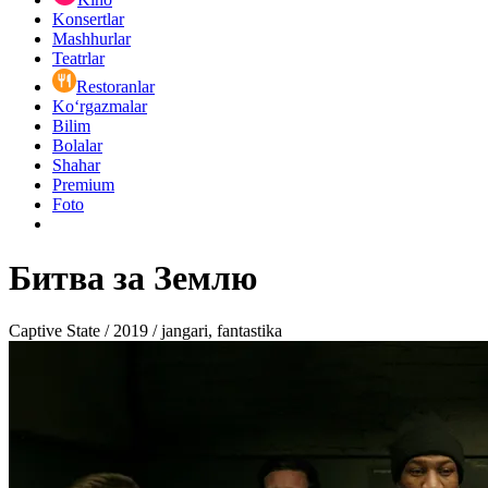
Konsertlar
Mashhurlar
Teatrlar
Restoranlar
Ko‘rgazmalar
Bilim
Bolalar
Shahar
Premium
Foto
Битва за Землю
Captive State / 2019 / jangari, fantastika