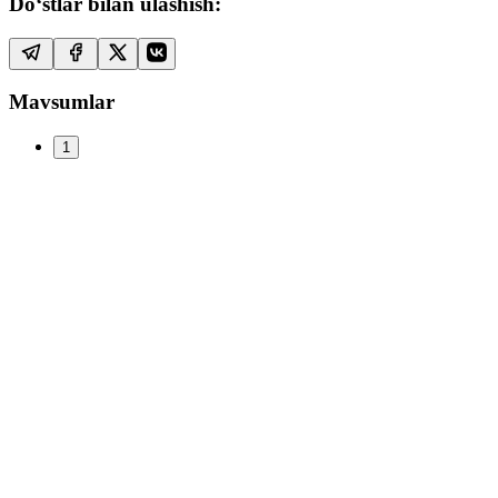
Do‘stlar bilan ulashish:
Mavsumlar
1