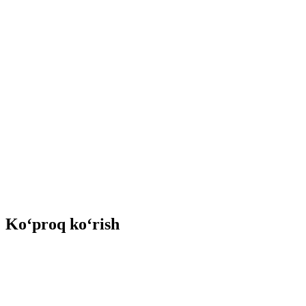
Ko‘proq ko‘rish