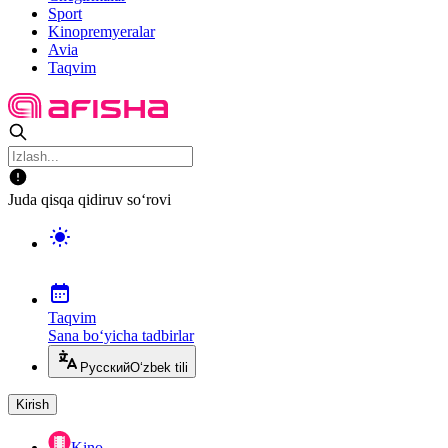
Sport
Kinopremyeralar
Avia
Taqvim
Juda qisqa qidiruv so‘rovi
Taqvim
Sana bo‘yicha tadbirlar
Русский
O‘zbek tili
Kirish
Kino