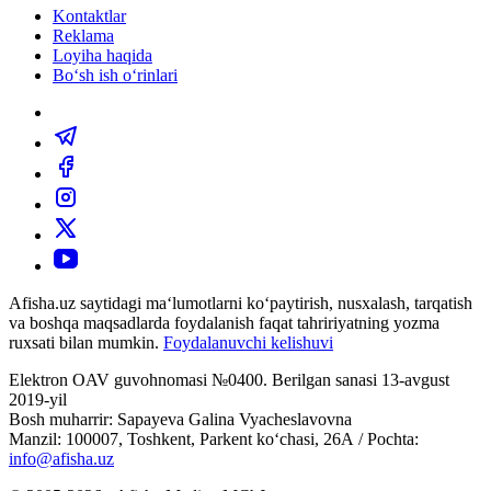
Kontaktlar
Reklama
Loyiha haqida
Bo‘sh ish o‘rinlari
Afisha.uz saytidagi ma‘lumotlarni ko‘paytirish, nusxalash, tarqatish
va boshqa maqsadlarda foydalanish faqat tahririyatning yozma
ruxsati bilan mumkin.
Foydalanuvchi kelishuvi
Elektron OAV guvohnomasi №0400. Berilgan sanasi 13-avgust
2019-yil
Bosh muharrir: Sapayeva Galina Vyacheslavovna
Manzil: 100007, Toshkent, Parkent ko‘chasi, 26А / Pochta:
info@afisha.uz