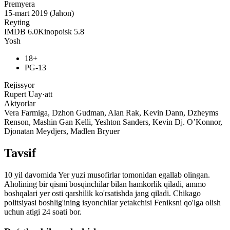
Premyera
15-mart 2019 (Jahon)
Reyting
IMDB
6.0
Kinopoisk
5.8
Yosh
18+
PG-13
Rejissyor
Rupert Uay·att
Aktyorlar
Vera Farmiga, Dzhon Gudman, Alan Rak, Kevin Dann, Dzheyms
Renson, Mashin Gan Kelli, Yeshton Sanders, Kevin Dj. O’Konnor,
Djonatan Meydjers, Madlen Bryuer
Tavsif
10 yil davomida Yer yuzi musofirlar tomonidan egallab olingan.
Aholining bir qismi bosqinchilar bilan hamkorlik qiladi, ammo
boshqalari yer osti qarshilik ko'rsatishda jang qiladi. Chikago
politsiyasi boshlig'ining isyonchilar yetakchisi Feniksni qo'lga olish
uchun atigi 24 soati bor.