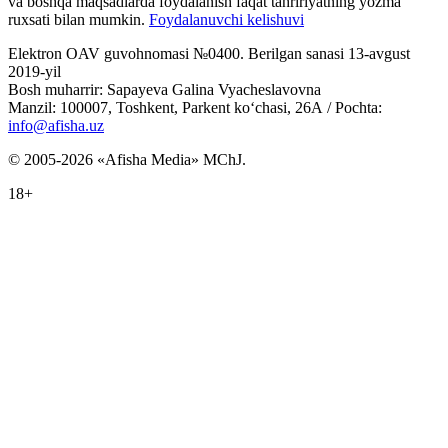
va boshqa maqsadlarda foydalanish faqat tahririyatning yozma
ruxsati bilan mumkin.
Foydalanuvchi kelishuvi
Elektron OAV guvohnomasi №0400. Berilgan sanasi 13-avgust
2019-yil
Bosh muharrir: Sapayeva Galina Vyacheslavovna
Manzil: 100007, Toshkent, Parkent ko‘chasi, 26А / Pochta:
info@afisha.uz
© 2005-2026 «Afisha Media» MChJ.
18+