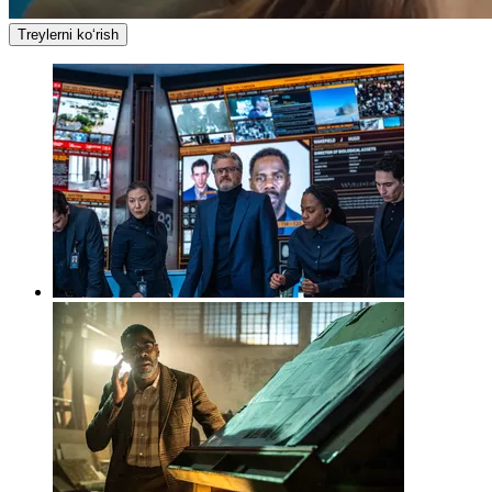
Treylerni ko‘rish