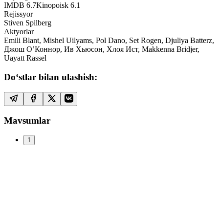
IMDB
6.7
Kinopoisk
6.1
Rejissyor
Stiven Spilberg
Aktyorlar
Emili Blant, Mishel Uilyams, Pol Dano, Set Rogen, Djuliya Batterz,
Джош О’Коннор, Ив Хьюсон, Хлоя Ист, Makkenna Bridjer,
Uayatt Rassel
Do‘stlar bilan ulashish:
Mavsumlar
1