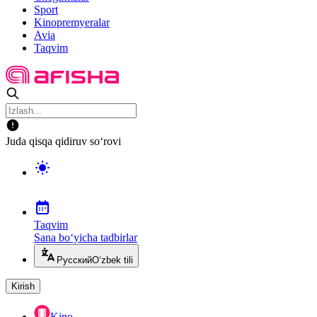
Sport
Kinopremyeralar
Avia
Taqvim
Juda qisqa qidiruv so‘rovi
Taqvim
Sana bo‘yicha tadbirlar
Русский
O‘zbek tili
Kirish
Kino