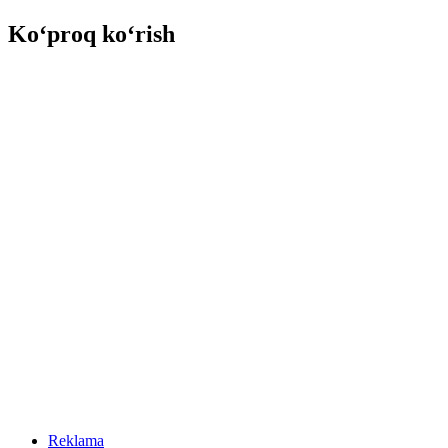
Ko‘proq ko‘rish
Reklama