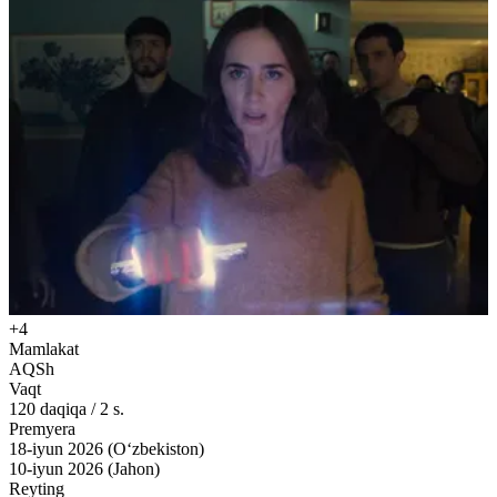
+4
Mamlakat
AQSh
Vaqt
120
daqiqa
/
2 s.
Premyera
18-iyun 2026 (O‘zbekiston)
10-iyun 2026 (Jahon)
Reyting