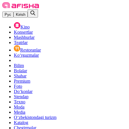
Рус
Kirish
Kino
Konsertlar
Mashhurlar
Teatrlar
Restoranlar
Ko‘rgazmalar
Bilim
Bolalar
Shahar
Premium
Foto
Do‘konlar
Stendap
Texno
Moda
Media
O‘zbekistondagi turizm
Katalog
Chegirmalar