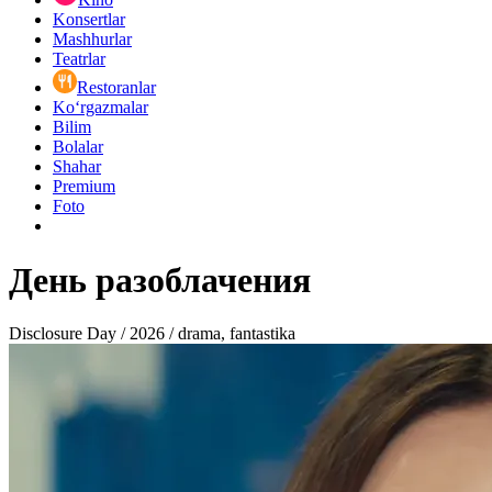
Konsertlar
Mashhurlar
Teatrlar
Restoranlar
Ko‘rgazmalar
Bilim
Bolalar
Shahar
Premium
Foto
День разоблачения
Disclosure Day / 2026 / drama, fantastika