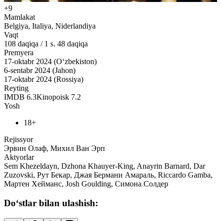
+9
Mamlakat
Belgiya, Italiya, Niderlandiya
Vaqt
108
daqiqa
/
1 s. 48 daqiqa
Premyera
17-oktabr 2024 (O‘zbekiston)
6-sentabr 2024 (Jahon)
17-oktabr 2024 (Rossiya)
Reyting
IMDB
6.3
Kinopoisk
7.2
Yosh
18+
Rejissyor
Эрвин Олаф, Михил Ван Эрп
Aktyorlar
Sem Khezeldayn, Dzhona Khauyer-King, Anayrin Barnard, Dar
Zuzovski, Рут Бекар, Джая Бермани Амараль, Riccardo Gamba,
Мартен Хейманс, Josh Goulding, Симона Солдер
Do‘stlar bilan ulashish: