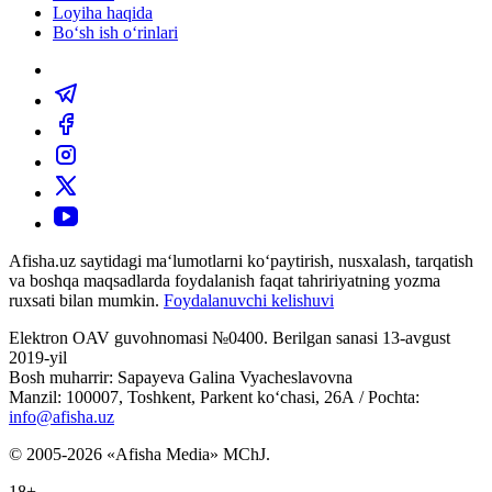
Loyiha haqida
Bo‘sh ish o‘rinlari
Afisha.uz saytidagi ma‘lumotlarni ko‘paytirish, nusxalash, tarqatish
va boshqa maqsadlarda foydalanish faqat tahririyatning yozma
ruxsati bilan mumkin.
Foydalanuvchi kelishuvi
Elektron OAV guvohnomasi №0400. Berilgan sanasi 13-avgust
2019-yil
Bosh muharrir: Sapayeva Galina Vyacheslavovna
Manzil: 100007, Toshkent, Parkent ko‘chasi, 26А / Pochta:
info@afisha.uz
© 2005-2026 «Afisha Media» MChJ.
18+