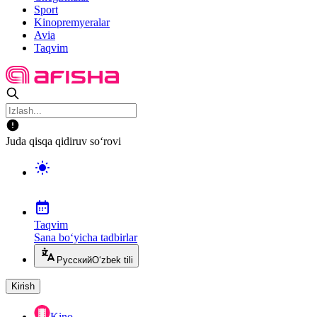
Sport
Kinopremyeralar
Avia
Taqvim
Juda qisqa qidiruv so‘rovi
Taqvim
Sana bo‘yicha tadbirlar
Русский
O‘zbek tili
Kirish
Kino