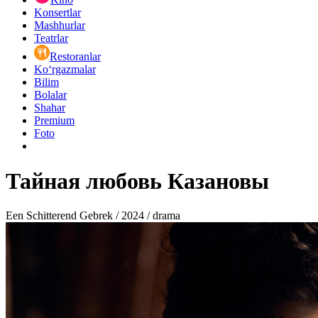
Konsertlar
Mashhurlar
Teatrlar
Restoranlar
Ko‘rgazmalar
Bilim
Bolalar
Shahar
Premium
Foto
Тайная любовь Казановы
Een Schitterend Gebrek / 2024 / drama