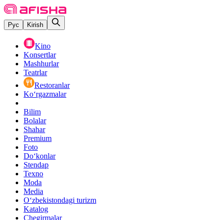
Рус
Kirish
Kino
Konsertlar
Mashhurlar
Teatrlar
Restoranlar
Ko‘rgazmalar
Bilim
Bolalar
Shahar
Premium
Foto
Do‘konlar
Stendap
Texno
Moda
Media
O‘zbekistondagi turizm
Katalog
Chegirmalar