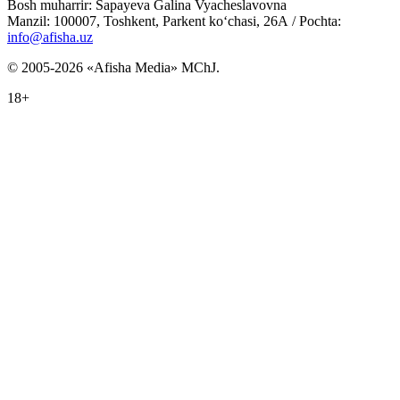
Bosh muharrir: Sapayeva Galina Vyacheslavovna
Manzil: 100007, Toshkent, Parkent ko‘chasi, 26А / Pochta:
info@afisha.uz
© 2005-2026 «Afisha Media» MChJ.
18+