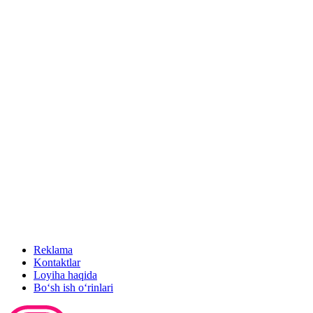
Reklama
Kontaktlar
Loyiha haqida
Bo‘sh ish o‘rinlari