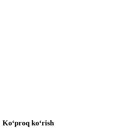
Ko‘proq ko‘rish