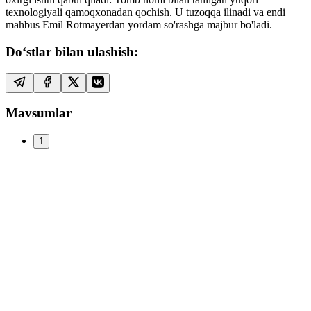
texnologiyali qamoqxonadan qochish. U tuzoqqa ilinadi va endi
mahbus Emil Rotmayerdan yordam so'rashga majbur bo'ladi.
Do‘stlar bilan ulashish:
Mavsumlar
1