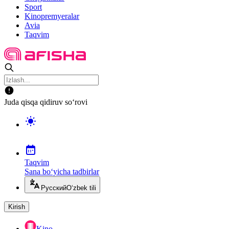
Sport
Kinopremyeralar
Avia
Taqvim
Juda qisqa qidiruv so‘rovi
Taqvim
Sana bo‘yicha tadbirlar
Русский
O‘zbek tili
Kirish
Kino