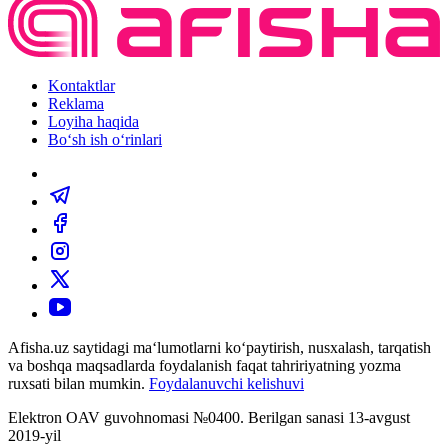
Kontaktlar
Reklama
Loyiha haqida
Bo‘sh ish o‘rinlari
Afisha.uz saytidagi ma‘lumotlarni ko‘paytirish, nusxalash, tarqatish
va boshqa maqsadlarda foydalanish faqat tahririyatning yozma
ruxsati bilan mumkin.
Foydalanuvchi kelishuvi
Elektron OAV guvohnomasi №0400. Berilgan sanasi 13-avgust
2019-yil