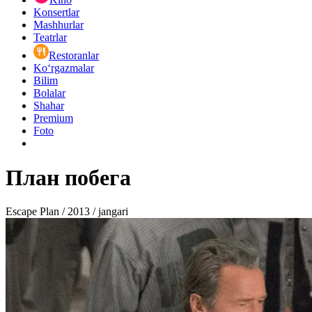
Konsertlar
Mashhurlar
Teatrlar
Restoranlar
Ko‘rgazmalar
Bilim
Bolalar
Shahar
Premium
Foto
План побега
Escape Plan / 2013 / jangari