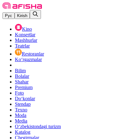
Рус
Kirish
Kino
Konsertlar
Mashhurlar
Teatrlar
Restoranlar
Ko‘rgazmalar
Bilim
Bolalar
Shahar
Premium
Foto
Do‘konlar
Stendap
Texno
Moda
Media
O‘zbekistondagi turizm
Katalog
Chegirmalar