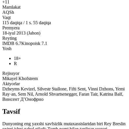
+11
Mamlakat
AQSh
Vaqt
115
daqiqa
/
1 s. 55 daqiqa
Premyera
18-iyul 2013 (Jahon)
Reyting
IMDB
6.7
Kinopoisk
7.1
Yosh
18+
R
Rejissyor
Mikayel Khofstrem
Aktyorlar
Dzheyms Kevizel, Silvestr Stallone, Fifti Sent, Vinni Dzhons, Yemi
Ray·an, Sem Nil, Arnold Shvartsenegger, Faran Tair, Katrina Balf,
Винсент Д’Онофрио
Tavsif
Dunyoning eng yaxshi xavfsizlik mutaxassislaridan biri Rey Breslin
oxirgi ishni qabul qiladi: Tomb nomi bilan tanilgan yuqori