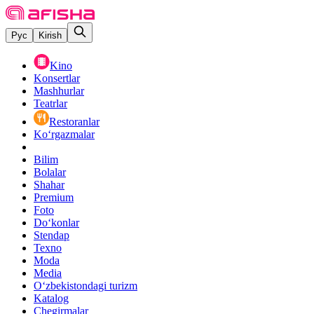
Рус
Kirish
Kino
Konsertlar
Mashhurlar
Teatrlar
Restoranlar
Ko‘rgazmalar
Bilim
Bolalar
Shahar
Premium
Foto
Do‘konlar
Stendap
Texno
Moda
Media
O‘zbekistondagi turizm
Katalog
Chegirmalar