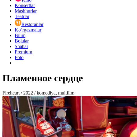
Konsertlar
Mashhurlar
Teatrlar
Restoranlar
Ko‘rgazmalar
Bilim
Bolalar
Shahar
Premium
Foto
Пламенное сердце
Fireheart / 2022 / komediya, multfilm