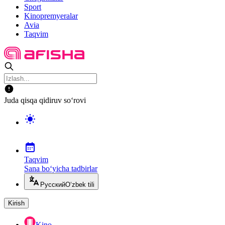
Sport
Kinopremyeralar
Avia
Taqvim
Juda qisqa qidiruv so‘rovi
Taqvim
Sana bo‘yicha tadbirlar
Русский
O‘zbek tili
Kirish
Kino