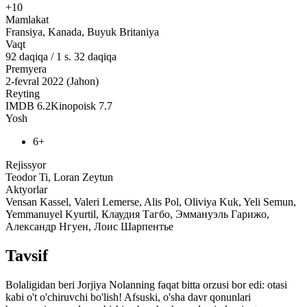
+10
Mamlakat
Fransiya, Kanada, Buyuk Britaniya
Vaqt
92
daqiqa
/
1 s. 32 daqiqa
Premyera
2-fevral 2022 (Jahon)
Reyting
IMDB
6.2
Kinopoisk
7.7
Yosh
6+
Rejissyor
Teodor Ti, Loran Zeytun
Aktyorlar
Vensan Kassel, Valeri Lemerse, Alis Pol, Oliviya Kuk, Yeli Semun,
Yemmanuyel Kyurtil, Клаудия Тагбо, Эммануэль Гарижо,
Александр Нгуен, Лоис Шарпентье
Tavsif
Bolaligidan beri Jorjiya Nolanning faqat bitta orzusi bor edi: otasi
kabi o't o'chiruvchi bo'lish! Afsuski, o'sha davr qonunlari