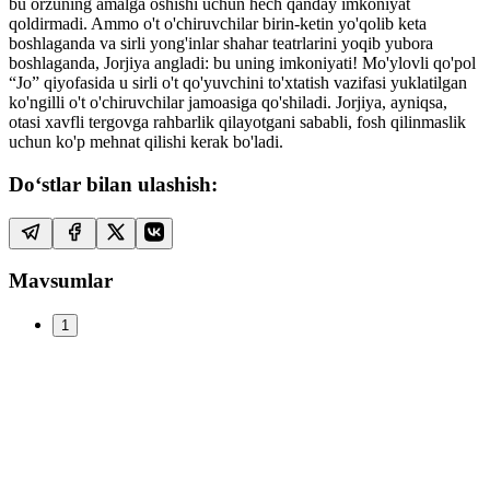
bu orzuning amalga oshishi uchun hech qanday imkoniyat
qoldirmadi. Ammo o't o'chiruvchilar birin-ketin yo'qolib keta
boshlaganda va sirli yong'inlar shahar teatrlarini yoqib yubora
boshlaganda, Jorjiya angladi: bu uning imkoniyati! Mo'ylovli qo'pol
“Jo” qiyofasida u sirli o't qo'yuvchini to'xtatish vazifasi yuklatilgan
ko'ngilli o't o'chiruvchilar jamoasiga qo'shiladi. Jorjiya, ayniqsa,
otasi xavfli tergovga rahbarlik qilayotgani sababli, fosh qilinmaslik
uchun ko'p mehnat qilishi kerak bo'ladi.
Do‘stlar bilan ulashish:
Mavsumlar
1