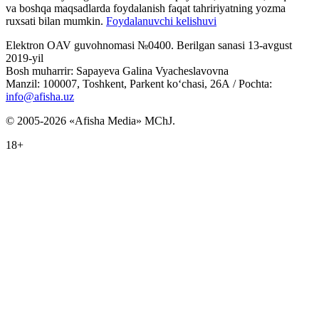
va boshqa maqsadlarda foydalanish faqat tahririyatning yozma
ruxsati bilan mumkin.
Foydalanuvchi kelishuvi
Elektron OAV guvohnomasi №0400. Berilgan sanasi 13-avgust
2019-yil
Bosh muharrir: Sapayeva Galina Vyacheslavovna
Manzil: 100007, Toshkent, Parkent ko‘chasi, 26А / Pochta:
info@afisha.uz
© 2005-2026 «Afisha Media» MChJ.
18+