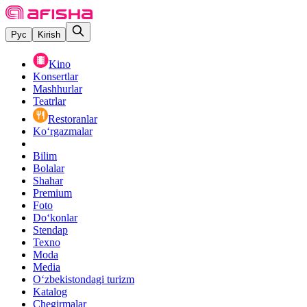
Рус
Kirish
Kino
Konsertlar
Mashhurlar
Teatrlar
Restoranlar
Ko‘rgazmalar
Bilim
Bolalar
Shahar
Premium
Foto
Do‘konlar
Stendap
Texno
Moda
Media
O‘zbekistondagi turizm
Katalog
Chegirmalar