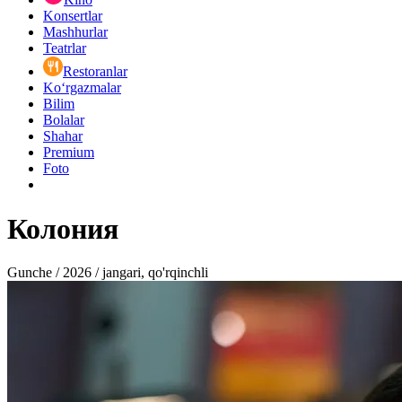
Konsertlar
Mashhurlar
Teatrlar
Restoranlar
Ko‘rgazmalar
Bilim
Bolalar
Shahar
Premium
Foto
Колония
Gunche / 2026 / jangari, qo'rqinchli