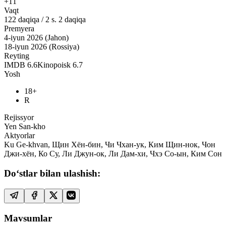
+11
Vaqt
122
daqiqa
/
2 s. 2 daqiqa
Premyera
4-iyun 2026 (Jahon)
18-iyun 2026 (Rossiya)
Reyting
IMDB
6.6
Kinopoisk
6.7
Yosh
18+
R
Rejissyor
Yen San-kho
Aktyorlar
Ku Ge-khvan, Щин Хён-бин, Чи Чхан-ук, Ким Щин-нок, Чон
Джи-хён, Ко Су, Ли Джун-ок, Ли Дам-хи, Чхэ Со-ын, Ким Сон
Do‘stlar bilan ulashish:
Mavsumlar