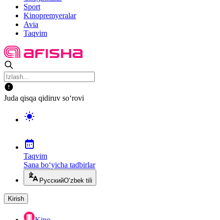
Sport
Kinopremyeralar
Avia
Taqvim
Juda qisqa qidiruv so‘rovi
Taqvim
Sana bo‘yicha tadbirlar
Русский
O‘zbek tili
Kirish
Kino