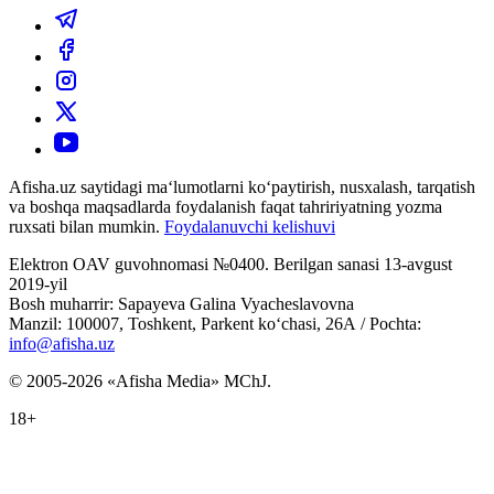
Afisha.uz saytidagi ma‘lumotlarni ko‘paytirish, nusxalash, tarqatish
va boshqa maqsadlarda foydalanish faqat tahririyatning yozma
ruxsati bilan mumkin.
Foydalanuvchi kelishuvi
Elektron OAV guvohnomasi №0400. Berilgan sanasi 13-avgust
2019-yil
Bosh muharrir: Sapayeva Galina Vyacheslavovna
Manzil: 100007, Toshkent, Parkent ko‘chasi, 26А / Pochta:
info@afisha.uz
© 2005-2026 «Afisha Media» MChJ.
18+