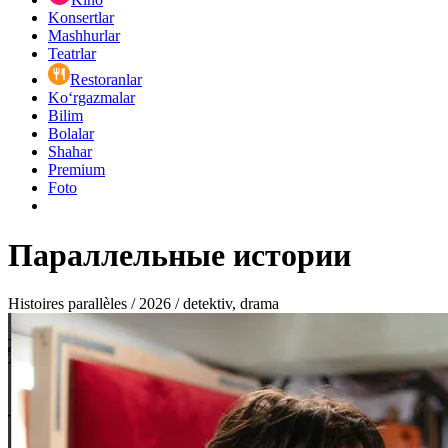
Konsertlar
Mashhurlar
Teatrlar
Restoranlar
Ko‘rgazmalar
Bilim
Bolalar
Shahar
Premium
Foto
Параллельные истории
Histoires parallèles / 2026 / detektiv, drama