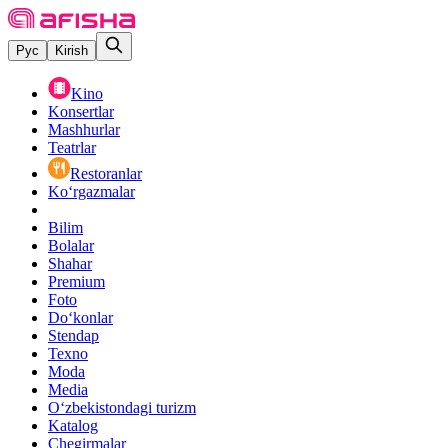
Рус
Kirish
Kino
Konsertlar
Mashhurlar
Teatrlar
Restoranlar
Ko‘rgazmalar
Bilim
Bolalar
Shahar
Premium
Foto
Do‘konlar
Stendap
Texno
Moda
Media
O‘zbekistondagi turizm
Katalog
Chegirmalar