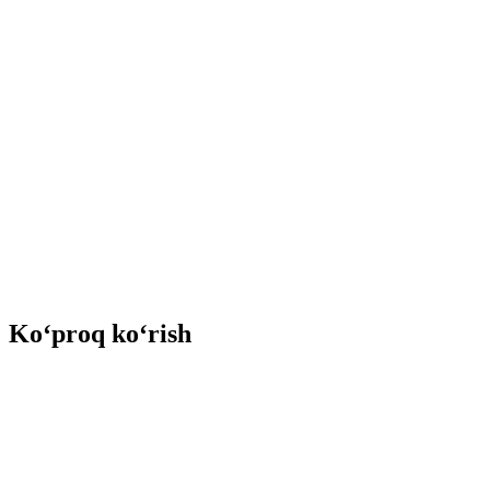
Ko‘proq ko‘rish