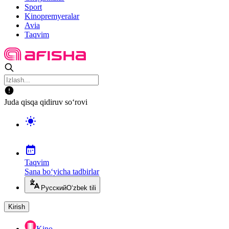
Sport
Kinopremyeralar
Avia
Taqvim
Juda qisqa qidiruv so‘rovi
Taqvim
Sana bo‘yicha tadbirlar
Русский
O‘zbek tili
Kirish
Kino