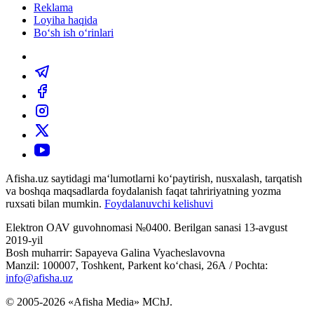
Reklama
Loyiha haqida
Bo‘sh ish o‘rinlari
Afisha.uz saytidagi ma‘lumotlarni ko‘paytirish, nusxalash, tarqatish
va boshqa maqsadlarda foydalanish faqat tahririyatning yozma
ruxsati bilan mumkin.
Foydalanuvchi kelishuvi
Elektron OAV guvohnomasi №0400. Berilgan sanasi 13-avgust
2019-yil
Bosh muharrir: Sapayeva Galina Vyacheslavovna
Manzil: 100007, Toshkent, Parkent ko‘chasi, 26А / Pochta:
info@afisha.uz
© 2005-2026 «Afisha Media» MChJ.