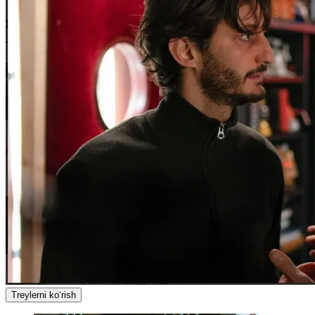
Treylerni ko‘rish