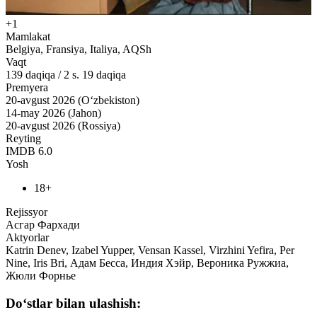
+1
Mamlakat
Belgiya, Fransiya, Italiya, AQSh
Vaqt
139
daqiqa
/
2 s. 19 daqiqa
Premyera
20-avgust 2026 (O‘zbekiston)
14-may 2026 (Jahon)
20-avgust 2026 (Rossiya)
Reyting
IMDB
6.0
Yosh
18+
Rejissyor
Асгар Фархади
Aktyorlar
Katrin Denev, Izabel Yupper, Vensan Kassel, Virzhini Yefira, Per
Nine, Iris Bri, Адам Бесса, Индия Хэйр, Вероника Ружжиа,
Жюли Форнье
Do‘stlar bilan ulashish: